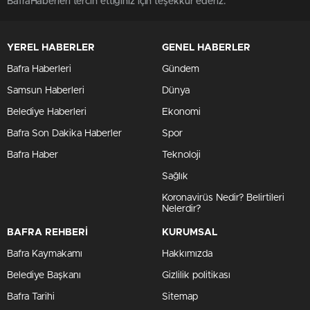
BafraHaberleri tercih ettiğiniz için teşekkür ederiz.
YEREL HABERLER
GENEL HABERLER
Bafra Haberleri
Gündem
Samsun Haberleri
Dünya
Belediye Haberleri
Ekonomi
Bafra Son Dakika Haberler
Spor
Bafra Haber
Teknoloji
Sağlık
Koronavirüs Nedir? Belirtileri
Nelerdir?
BAFRA REHBERİ
KURUMSAL
Bafra Kaymakamı
Hakkımızda
Belediye Başkanı
Gizlilik politikası
Bafra Tarihi
Sitemap