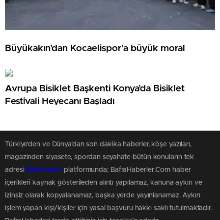
Büyükakın’dan Kocaelispor’a büyük moral
Avrupa Bisiklet Başkenti Konya’da Bisiklet
Festivali Heyecanı Başladı
Türkiye'den ve Dünya’dan son dakika haberler, köşe yazıları,
magazinden siyasete, spordan seyahate bütün konuların tek
adresi
BafraHaber
platformunda; BafraHaberler.Com haber
içerikleri kaynak gösterileden alıntı yapılamaz, kanuna aykırı ve
izinsiz olarak kopyalanamaz, başka yerde yayınlanamaz. Aykırı
işlem yapan kişi/kişiler için yasal başvuru hakkı saklı tutulmaktadır.