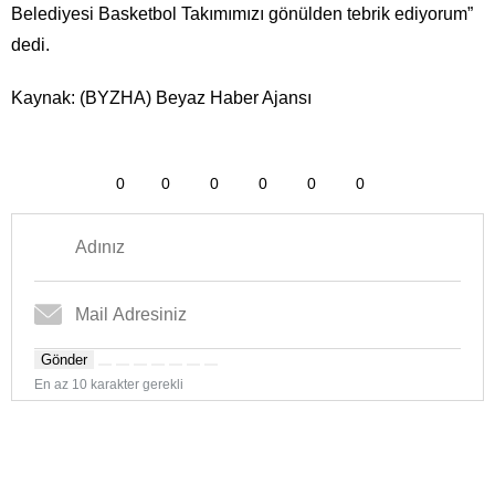
Belediyesi Basketbol Takımımızı gönülden tebrik ediyorum”
dedi.
Kaynak: (BYZHA) Beyaz Haber Ajansı
0
0
0
0
0
0
Gönder
En az 10 karakter gerekli