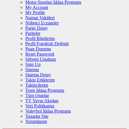
Motor Sporları İddaa Programı
My Account
My Profile
Namaz Vakitleri
Nöbetçi Eczaneler
Parite Detay
Pariteler
Profil Bilgilerim
Profil Fotoğrafı Değiştir
Puan Durumu
Reset Password
Şifremi Unuttum
Sign Up
Sinema
Sinema Detay
Takip Ettiklerim
Takipçilerim
Tenis İddaa Programı
Tüm Oranlar
TV Yayın Akışları
Veri Politikamız
Voleybol İddaa Programı
Yazarlar Site
Yorumlarım