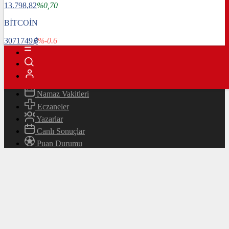
13.798,82
%0,70
Magazin
Teknoloji
BİTCOİN
Bafra Rehberi
3071749
฿
%-0.6
Canlı TV
Hava Durumu
Canlı Borsa
Namaz Vakitleri
Eczaneler
Yazarlar
Canlı Sonuçlar
Puan Durumu