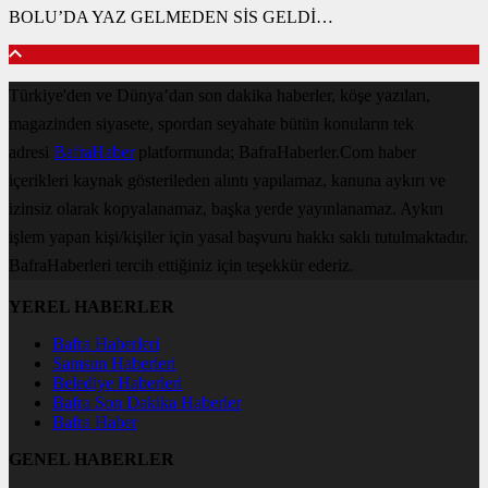
BOLU’DA YAZ GELMEDEN SİS GELDİ…
Türkiye'den ve Dünya’dan son dakika haberler, köşe yazıları,
magazinden siyasete, spordan seyahate bütün konuların tek
adresi
BafraHaber
platformunda; BafraHaberler.Com haber
içerikleri kaynak gösterileden alıntı yapılamaz, kanuna aykırı ve
izinsiz olarak kopyalanamaz, başka yerde yayınlanamaz. Aykırı
işlem yapan kişi/kişiler için yasal başvuru hakkı saklı tutulmaktadır.
BafraHaberleri tercih ettiğiniz için teşekkür ederiz.
YEREL HABERLER
Bafra Haberleri
Samsun Haberleri
Belediye Haberleri
Bafra Son Dakika Haberler
Bafra Haber
GENEL HABERLER