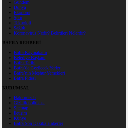
Gündem
Dünya
Ekonomi
Spor
Teknoloji
Sağlık
Koronavirüs Nedir? Belirtileri Nelerdir?
BAFRA REHBERİ
Bafra Kaymakamı
Belediye Başkanı
Bafra Tarihi
Bafra`da Gezilecek Yerler
Bafra`nın Meşhur Yemekleri
Bafra Pidesi
KURUMSAL
Hakkımızda
Gizlilik politikası
Sitemap
İletişim
Künye
Bafra Son Dakika Haberler