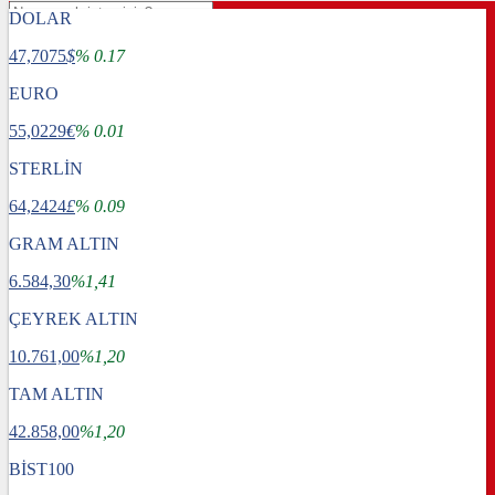
DOLAR
47,7075
$
% 0.17
EURO
55,0229
€
% 0.01
STERLİN
64,2424
£
% 0.09
GRAM ALTIN
6.584,30
%1,41
ÇEYREK ALTIN
10.761,00
%1,20
TAM ALTIN
Gündem
42.858,00
Dünya
%1,20
Ekonomi
BİST100
Spor
Sağlık