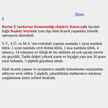
News
0
Bartın
İl J
andarma Komutanlığı ekipleri;
Kurucaşile
ilçesine
bağlı
Başköy köyü
nde yasa dışı silah ticareti yapanlara yönelik
operasyon düzenledi.
S.Y., S.Ö. ve M.A.’nın evlerinde yapılan aramada 1 uzun namlulu
tüfek, 1 uzun namlulu yivli dolma tüfek, 1 kısa namlulu tüfek, 4
tabanca, 14 ruhsatsız av tüfeği ile bu silahlara ait çok sayıda mermi
ele geçirildi. Tarihi değeri yüksek kama ve bıçağın yanı sıra 30 gram
esrar bulundu, 3 şüpheli gözaltına alındı.
Silah ticareti yapma ve uyuşturucu madde bulundurma suçlarından
adliyeye sevk edilen 3 şüpheli, çıkarıldıkları mahkemece tutuksuz
yargılanmak üzere serbest bırakıldı.