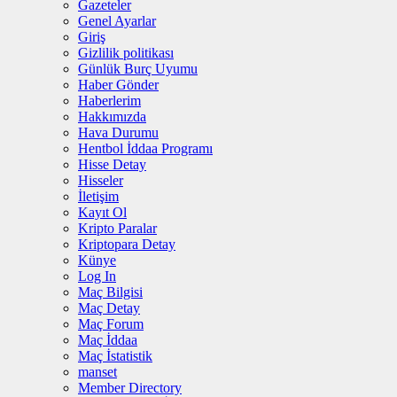
Gazeteler
Genel Ayarlar
Giriş
Gizlilik politikası
Günlük Burç Uyumu
Haber Gönder
Haberlerim
Hakkımızda
Hava Durumu
Hentbol İddaa Programı
Hisse Detay
Hisseler
İletişim
Kayıt Ol
Kripto Paralar
Kriptopara Detay
Künye
Log In
Maç Bilgisi
Maç Detay
Maç Forum
Maç İddaa
Maç İstatistik
manset
Member Directory