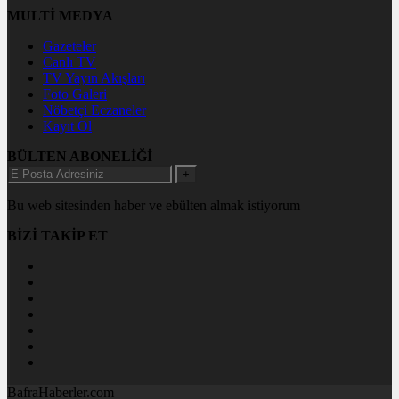
MULTİ MEDYA
Gazeteler
Canlı TV
TV Yayın Akışları
Foto Galeri
Nöbetçi Eczaneler
Kayıt Ol
BÜLTEN ABONELİĞİ
+
Bu web sitesinden haber ve ebülten almak istiyorum
BİZİ TAKİP ET
BafraHaberler.com