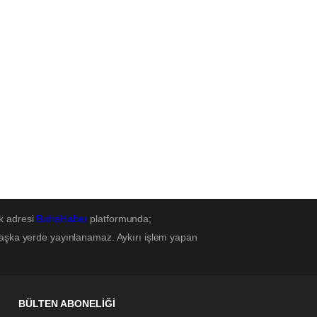
k adresi
BafraHaber
platformunda;
başka yerde yayınlanamaz. Aykırı işlem yapan
BÜLTEN ABONELİĞİ