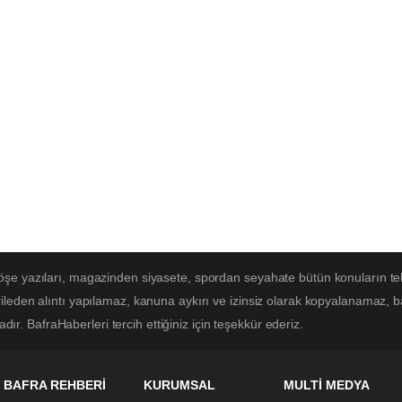
öşe yazıları, magazinden siyasete, spordan seyahate bütün konuların te
ileden alıntı yapılamaz, kanuna aykırı ve izinsiz olarak kopyalanamaz, 
adır. BafraHaberleri tercih ettiğiniz için teşekkür ederiz.
BAFRA REHBERİ
KURUMSAL
MULTİ MEDYA