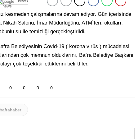
News
ız kesmeden çalışmalarına devam ediyor. Gün içerisinde
a Nikah Salonu, İmar Müdürlüğünü, ATM`leri, okulları,
nlu su ile temizliği gerçekleştirildi.
 Bafra Belediyesinin Covid-19 ( korona virüs ) mücadelesi
larından çok memnun olduklarını, Bafra Belediye Başkanı
ayı çok teşekkür ettiklerini belirttiler.
0
0
0
0
bafrahaber