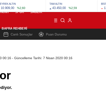
EYREK ALTIN
TAM ALTIN
BİS
10.909,00
43.450,00
1
%2,60
%2,59
ONOMI
SPOR
SAĞLIK
BAFRA REHBERI
Canlı Sonuçlar
Puan Durumu
20 00:16
- Güncelleme Tarihi: 7 Nisan 2020 00:16
yor
diyor.