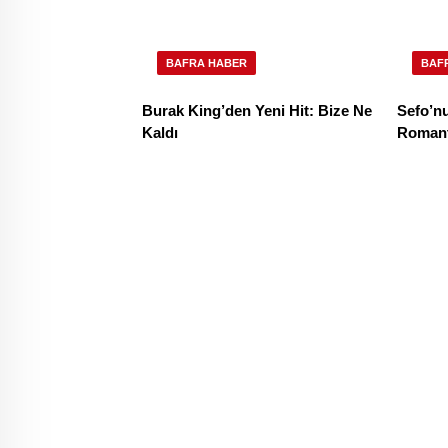
BAFRA HABER
BAF
Burak King’den Yeni Hit: Bize Ne
Sefo’n
Kaldı
Romant
Evlilik 