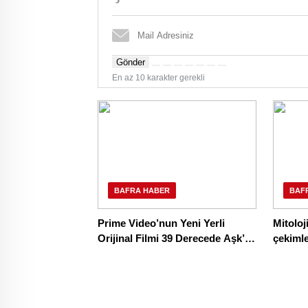
Gönder
En az 10 karakter gerekli
BAFRA HABER
BAF
Prime Video’nun Yeni Yerli
Mitoloj
Orijinal Filmi 39 Derecede Aşk’ın
çekiml
Galası Gerçekleşti