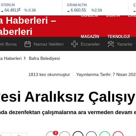
STERLİN
GRAM ALTIN
Ç
£
64,4811
6.660,55
% 0.38
%2,59
GÜNDEM
DÜNYA
EK
MAGAZIN
TEKNOLOJI
nlı Borsa
Namaz Vakitleri
Eczaneler
Yazarlar
a Haberleri
Bafra Belediyesi
1813 kez okunmuştur
Yayınlanma Tarihi: 7 Nisan 20
esi Aralıksız Çalışı
nda dezenfektan çalışmalarına ara vermeden devam e
0