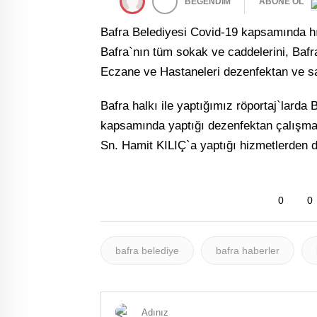
BEĞENDİM
ABONE OL
Bafra Belediyesi Covid-19 kapsamında h
Bafra`nın tüm sokak ve caddelerini, Bafr
Eczane ve Hastaneleri dezenfektan ve sabu
Bafra halkı ile yaptığımız röportaj`larda
kapsamında yaptığı dezenfektan çalışma
Sn. Hamit KILIÇ`a yaptığı hizmetlerden dol
0
0
bafra belediye
bafra haberler