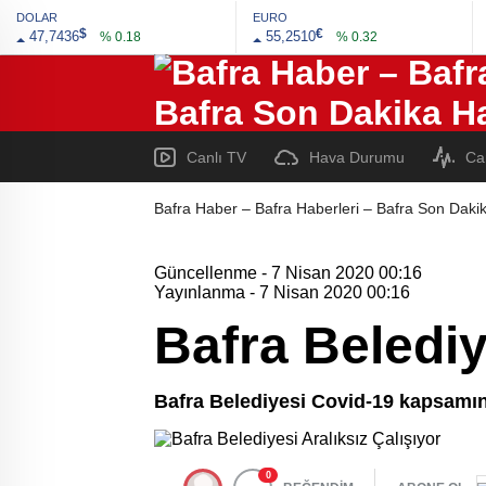
DOLAR
EURO
$
€
47,7436
55,2510
% 0.18
% 0.32
Canlı TV
Hava Durumu
Ca
Bafra Haber – Bafra Haberleri – Bafra Son Dakik
Güncellenme - 7 Nisan 2020 00:16
Yayınlanma - 7 Nisan 2020 00:16
Bafra Belediy
Bafra Belediyesi Covid-19 kapsamı
0