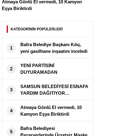
Atmaya Gönlü El vermedi, 10 Kamyon
Eşya Biriktirdi
KATEGORİNİN POPÜLERLERİ
Bafra Belediye Başkanı Kılıç,
1
yeni gasilhane inşaatını inceledi
YENİ PARTİSİNİ
2
DUYURAMADAN
CORANAVİRÜS’E YAKALANDI
!
SAMSUN BELEDİYESİ ESNAFA
3
YARDIM DAĞITIYOR…
Atmaya Gönlü El vermedi, 10
4
Kamyon Eşya Biriktirdi
Bafra Belediyesi
5
Pazaryerlerinde Ücretsiz Maske