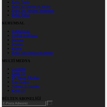
Bafra Tarihi
Bafra`da Gezilecek Yerler
Bafra`nın Meşhur Yemekleri
Bafra Pidesi
KURUMSAL
Hakkımızda
Gizlilik politikası
Sitemap
İletişim
Künye
Bafra Son Dakika Haberler
MULTİ MEDYA
Gazeteler
Canlı TV
TV Yayın Akışları
Foto Galeri
Nöbetçi Eczaneler
Kayıt Ol
BÜLTEN ABONELİĞİ
+