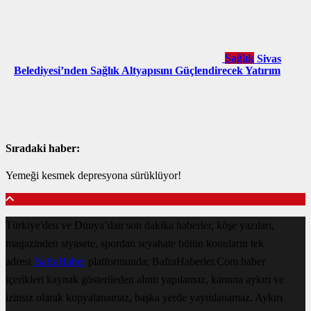
Sağlık
Sivas
Belediyesi’nden Sağlık Altyapısını Güçlendirecek Yatırım
Sıradaki haber:
Yemeği kesmek depresyona sürüklüyor!
Türkiye'den ve Dünya’dan son dakika haberler, köşe yazıları,
magazinden siyasete, spordan seyahate bütün konuların tek
adresi
BafraHaber
platformunda; BafraHaberler.Com haber
içerikleri kaynak gösterileden alıntı yapılamaz, kanuna aykırı ve
izinsiz olarak kopyalanamaz, başka yerde yayınlanamaz. Aykırı