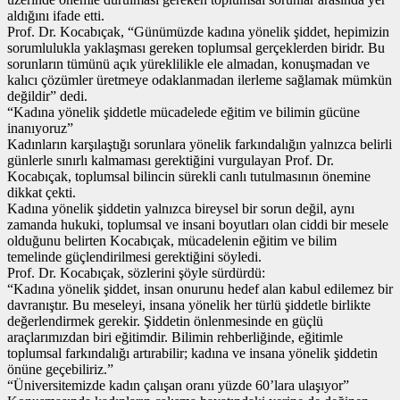
aldığını ifade etti.
Prof. Dr. Kocabıçak, “Günümüzde kadına yönelik şiddet, hepimizin
sorumlulukla yaklaşması gereken toplumsal gerçeklerden biridr. Bu
sorunların tümünü açık yüreklilikle ele almadan, konuşmadan ve
kalıcı çözümler üretmeye odaklanmadan ilerleme sağlamak mümkün
değildir” dedi.
“Kadına yönelik şiddetle mücadelede eğitim ve bilimin gücüne
inanıyoruz”
Kadınların karşılaştığı sorunlara yönelik farkındalığın yalnızca belirli
günlerle sınırlı kalmaması gerektiğini vurgulayan Prof. Dr.
Kocabıçak, toplumsal bilincin sürekli canlı tutulmasının önemine
dikkat çekti.
Kadına yönelik şiddetin yalnızca bireysel bir sorun değil, aynı
zamanda hukuki, toplumsal ve insani boyutları olan ciddi bir mesele
olduğunu belirten Kocabıçak, mücadelenin eğitim ve bilim
temelinde güçlendirilmesi gerektiğini söyledi.
Prof. Dr. Kocabıçak, sözlerini şöyle sürdürdü:
“Kadına yönelik şiddet, insan onurunu hedef alan kabul edilemez bir
davranıştır. Bu meseleyi, insana yönelik her türlü şiddetle birlikte
değerlendirmek gerekir. Şiddetin önlenmesinde en güçlü
araçlarımızdan biri eğitimdir. Bilimin rehberliğinde, eğitimle
toplumsal farkındalığı artırabilir; kadına ve insana yönelik şiddetin
önüne geçebiliriz.”
“Üniversitemizde kadın çalışan oranı yüzde 60’lara ulaşıyor”