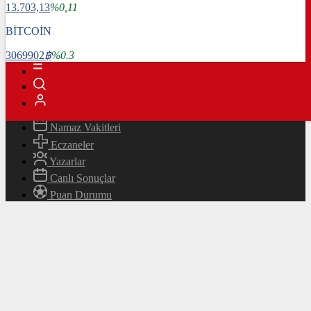
13.703,13
%0,11
Magazin
Teknoloji
BİTCOİN
Bafra Rehberi
3069902
฿
%0.3
Canlı TV
Hava Durumu
Canlı Borsa
Namaz Vakitleri
Eczaneler
Yazarlar
Canlı Sonuçlar
Puan Durumu