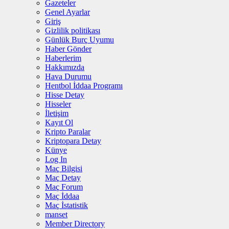
Gazeteler
Genel Ayarlar
Giriş
Gizlilik politikası
Günlük Burç Uyumu
Haber Gönder
Haberlerim
Hakkımızda
Hava Durumu
Hentbol İddaa Programı
Hisse Detay
Hisseler
İletişim
Kayıt Ol
Kripto Paralar
Kriptopara Detay
Künye
Log In
Maç Bilgisi
Maç Detay
Maç Forum
Maç İddaa
Maç İstatistik
manset
Member Directory