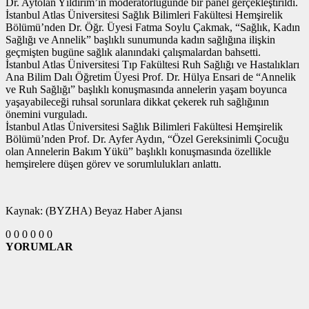
Dr. Aytolan Yıldırım’ın moderatörlüğünde bir panel gerçekleştirildi.
İstanbul Atlas Üniversitesi Sağlık Bilimleri Fakültesi Hemşirelik
Bölümü’nden Dr. Öğr. Üyesi Fatma Soylu Çakmak, “Sağlık, Kadın
Sağlığı ve Annelik” başlıklı sunumunda kadın sağlığına ilişkin
geçmişten bugüne sağlık alanındaki çalışmalardan bahsetti.
İstanbul Atlas Üniversitesi Tıp Fakültesi Ruh Sağlığı ve Hastalıkları
Ana Bilim Dalı Öğretim Üyesi Prof. Dr. Hülya Ensari de “Annelik
ve Ruh Sağlığı” başlıklı konuşmasında annelerin yaşam boyunca
yaşayabileceği ruhsal sorunlara dikkat çekerek ruh sağlığının
önemini vurguladı.
İstanbul Atlas Üniversitesi Sağlık Bilimleri Fakültesi Hemşirelik
Bölümü’nden Prof. Dr. Ayfer Aydın, “Özel Gereksinimli Çocuğu
olan Annelerin Bakım Yükü” başlıklı konuşmasında özellikle
hemşirelere düşen görev ve sorumlulukları anlattı.
Kaynak: (BYZHA) Beyaz Haber Ajansı
0
0
0
0
0
0
YORUMLAR