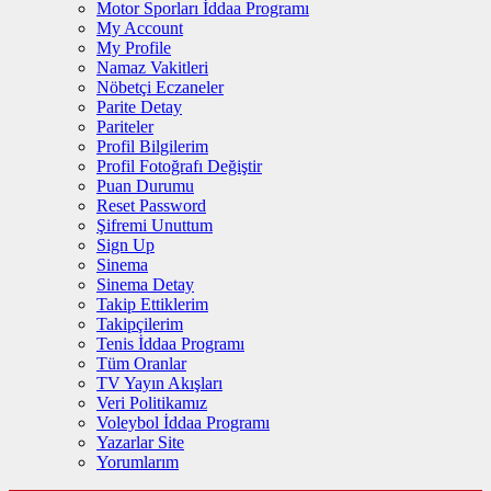
Motor Sporları İddaa Programı
My Account
My Profile
Namaz Vakitleri
Nöbetçi Eczaneler
Parite Detay
Pariteler
Profil Bilgilerim
Profil Fotoğrafı Değiştir
Puan Durumu
Reset Password
Şifremi Unuttum
Sign Up
Sinema
Sinema Detay
Takip Ettiklerim
Takipçilerim
Tenis İddaa Programı
Tüm Oranlar
TV Yayın Akışları
Veri Politikamız
Voleybol İddaa Programı
Yazarlar Site
Yorumlarım