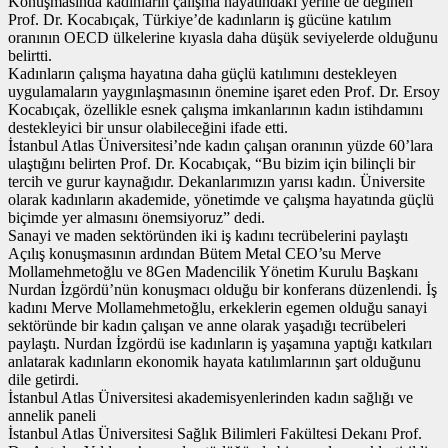
Konuşmasında kadınların çalışma hayatındaki yerine de değinen
Prof. Dr. Kocabıçak, Türkiye’de kadınların iş gücüne katılım
oranının OECD ülkelerine kıyasla daha düşük seviyelerde olduğunu
belirtti.
Kadınların çalışma hayatına daha güçlü katılımını destekleyen
uygulamaların yaygınlaşmasının önemine işaret eden Prof. Dr. Ersoy
Kocabıçak, özellikle esnek çalışma imkanlarının kadın istihdamını
destekleyici bir unsur olabileceğini ifade etti.
İstanbul Atlas Üniversitesi’nde kadın çalışan oranının yüzde 60’lara
ulaştığını belirten Prof. Dr. Kocabıçak, “Bu bizim için bilinçli bir
tercih ve gurur kaynağıdır. Dekanlarımızın yarısı kadın. Üniversite
olarak kadınların akademide, yönetimde ve çalışma hayatında güçlü
biçimde yer almasını önemsiyoruz” dedi.
Sanayi ve maden sektöründen iki iş kadını tecrübelerini paylaştı
Açılış konuşmasının ardından Bütem Metal CEO’su Merve
Mollamehmetoğlu ve 8Gen Madencilik Yönetim Kurulu Başkanı
Nurdan İzgördü’nün konuşmacı olduğu bir konferans düzenlendi. İş
kadını Merve Mollamehmetoğlu, erkeklerin egemen olduğu sanayi
sektöründe bir kadın çalışan ve anne olarak yaşadığı tecrübeleri
paylaştı. Nurdan İzgördü ise kadınların iş yaşamına yaptığı katkıları
anlatarak kadınların ekonomik hayata katılımlarının şart olduğunu
dile getirdi.
İstanbul Atlas Üniversitesi akademisyenlerinden kadın sağlığı ve
annelik paneli
İstanbul Atlas Üniversitesi Sağlık Bilimleri Fakültesi Dekanı Prof.