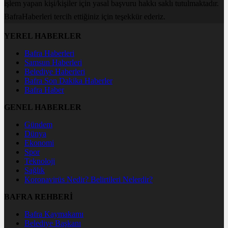
işlem yapan kişi/kişiler için yasal başvuru hakkı saklı tutulmaktadır.
BafraHaberleri tercih ettiğiniz için teşekkür ederiz.
YEREL HABERLER
Bafra Haberleri
Samsun Haberleri
Belediye Haberleri
Bafra Son Dakika Haberler
Bafra Haber
GENEL HABERLER
Gündem
Dünya
Ekonomi
Spor
Teknoloji
Sağlık
Koronavirüs Nedir? Belirtileri Nelerdir?
BAFRA REHBERİ
Bafra Kaymakamı
Belediye Başkanı