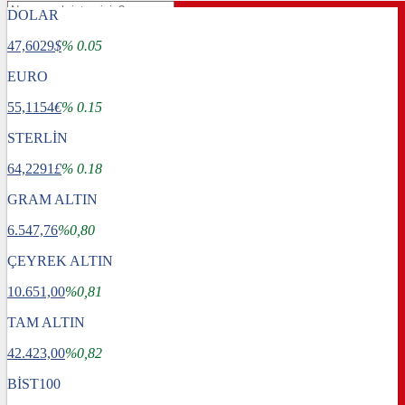
DOLAR
47,6029
$
% 0.05
EURO
55,1154
€
% 0.15
STERLİN
64,2291
£
% 0.18
GRAM ALTIN
6.547,76
%0,80
ÇEYREK ALTIN
10.651,00
%0,81
TAM ALTIN
Gündem
42.423,00
Dünya
%0,82
Ekonomi
BİST100
Spor
Sağlık