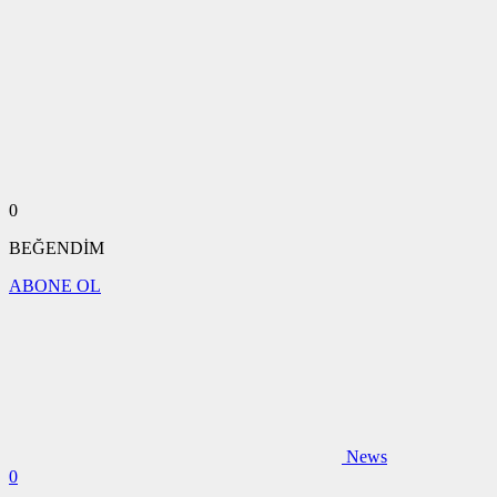
0
BEĞENDİM
ABONE OL
News
0