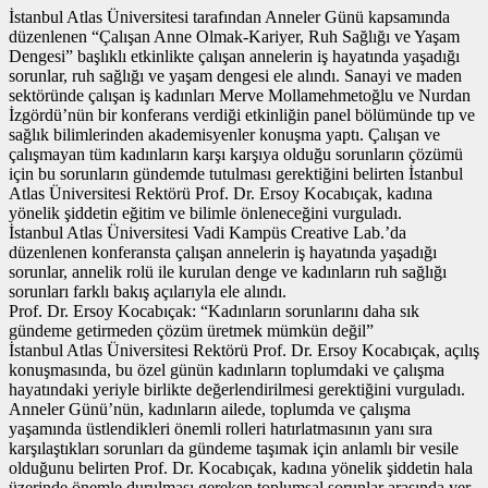
İstanbul Atlas Üniversitesi tarafından Anneler Günü kapsamında
düzenlenen “Çalışan Anne Olmak-Kariyer, Ruh Sağlığı ve Yaşam
Dengesi” başlıklı etkinlikte çalışan annelerin iş hayatında yaşadığı
sorunlar, ruh sağlığı ve yaşam dengesi ele alındı. Sanayi ve maden
sektöründe çalışan iş kadınları Merve Mollamehmetoğlu ve Nurdan
İzgördü’nün bir konferans verdiği etkinliğin panel bölümünde tıp ve
sağlık bilimlerinden akademisyenler konuşma yaptı. Çalışan ve
çalışmayan tüm kadınların karşı karşıya olduğu sorunların çözümü
için bu sorunların gündemde tutulması gerektiğini belirten İstanbul
Atlas Üniversitesi Rektörü Prof. Dr. Ersoy Kocabıçak, kadına
yönelik şiddetin eğitim ve bilimle önleneceğini vurguladı.
İstanbul Atlas Üniversitesi Vadi Kampüs Creative Lab.’da
düzenlenen konferansta çalışan annelerin iş hayatında yaşadığı
sorunlar, annelik rolü ile kurulan denge ve kadınların ruh sağlığı
sorunları farklı bakış açılarıyla ele alındı.
Prof. Dr. Ersoy Kocabıçak: “Kadınların sorunlarını daha sık
gündeme getirmeden çözüm üretmek mümkün değil”
İstanbul Atlas Üniversitesi Rektörü Prof. Dr. Ersoy Kocabıçak, açılış
konuşmasında, bu özel günün kadınların toplumdaki ve çalışma
hayatındaki yeriyle birlikte değerlendirilmesi gerektiğini vurguladı.
Anneler Günü’nün, kadınların ailede, toplumda ve çalışma
yaşamında üstlendikleri önemli rolleri hatırlatmasının yanı sıra
karşılaştıkları sorunları da gündeme taşımak için anlamlı bir vesile
olduğunu belirten Prof. Dr. Kocabıçak, kadına yönelik şiddetin hala
üzerinde önemle durulması gereken toplumsal sorunlar arasında yer