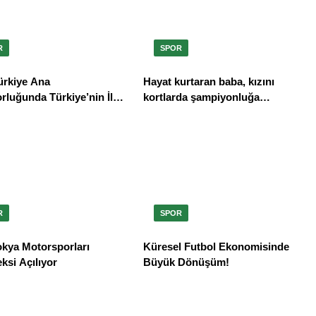
R
SPOR
rkiye Ana
Hayat kurtaran baba, kızını
luğunda Türkiye’nin İlk
kortlarda şampiyonluğa
Türkiye Şampiyonası
hazırlıyor
r
R
SPOR
kya Motorsporları
Küresel Futbol Ekonomisinde
si Açılıyor
Büyük Dönüşüm!