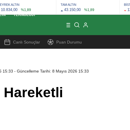
EYREK ALTIN
TAM ALTIN
BİS
10.834,00
43.150,00
1
%1,89
%1,89
ZIN
TEKNOLOJI
Canlı Sonuçlar
Puan Durumu
6 15:33
- Güncelleme Tarihi: 8 Mayıs 2026 15:33
 Hareketli