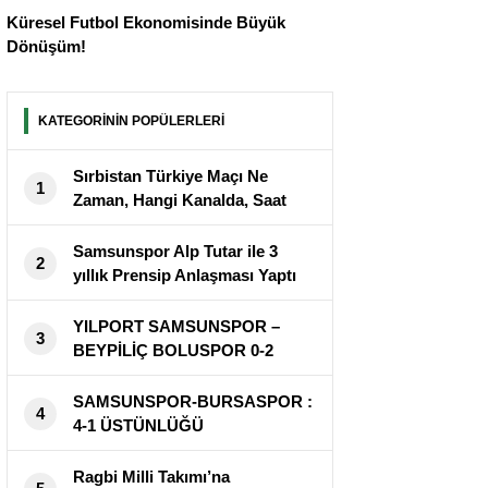
Küresel Futbol Ekonomisinde Büyük
Dönüşüm!
KATEGORİNİN POPÜLERLERİ
Sırbistan Türkiye Maçı Ne
1
Zaman, Hangi Kanalda, Saat
Kaçta?
Samsunspor Alp Tutar ile 3
2
yıllık Prensip Anlaşması Yaptı
YILPORT SAMSUNSPOR –
3
BEYPİLİÇ BOLUSPOR 0-2
SAMSUNSPOR-BURSASPOR :
4
4-1 ÜSTÜNLÜĞÜ
Ragbi Milli Takımı’na