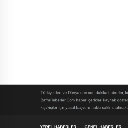
Türkiye'den ve Dünya’dan son dakika haberler, k
BafraHaberler.Com haber içerikleri kaynak göster
kişi/kişiler için yasal başvuru hakkı saklı tutulmakt
YEREL HABERLER
GENEL HABERLER