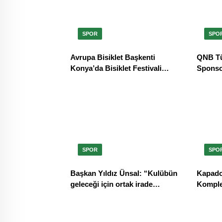
SPOR
SPO
Avrupa Bisiklet Başkenti
QNB Tü
Konya’da Bisiklet Festivali
Sponsor
Heyecanı Başladı
Padel 
Başlıyo
SPOR
SPO
Başkan Yıldız Ünsal: “Kulübün
Kapado
geleceği için ortak irade
Komplek
oluşturulmalı”