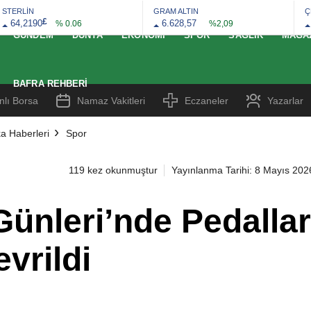
STERLİN
GRAM ALTIN
Ç
£
64,2190
6.628,57
% 0.06
%2,09
GÜNDEM
DÜNYA
EKONOMI
SPOR
SAĞLIK
MAGA
BAFRA REHBERI
nlı Borsa
Namaz Vakitleri
Eczaneler
Yazarlar
a Haberleri
Spor
119 kez okunmuştur
Yayınlanma Tarihi: 8 Mayıs 202
ünleri’nde Pedallar
vrildi