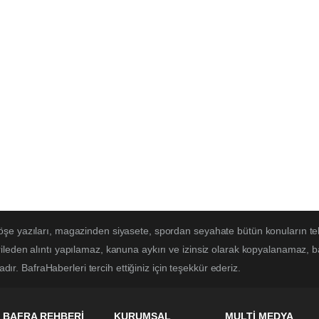
öşe yazıları, magazinden siyasete, spordan seyahate bütün konuların te
ileden alıntı yapılamaz, kanuna aykırı ve izinsiz olarak kopyalanamaz, 
adır. BafraHaberleri tercih ettiğiniz için teşekkür ederiz.
BAFRA REHBERİ
KURUMSAL
MULTİ MEDYA