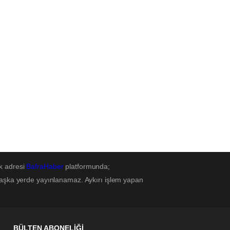
k adresi
BafraHaber
platformunda;
başka yerde yayınlanamaz. Aykırı işlem yapan
BÜLTEN ABONELİĞİ