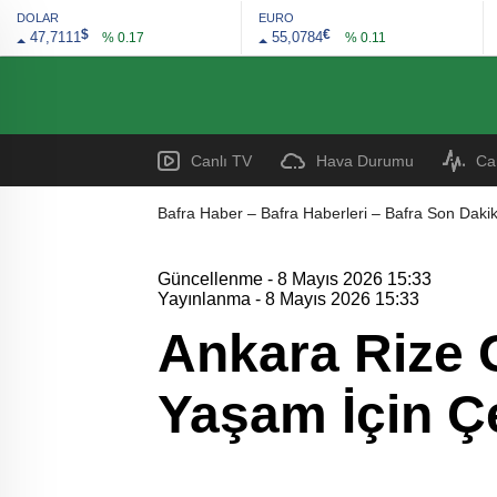
DOLAR
EURO
$
€
47,7111
55,0784
% 0.17
% 0.11
Canlı TV
Hava Durumu
Ca
Bafra Haber – Bafra Haberleri – Bafra Son Dakik
Güncellenme - 8 Mayıs 2026 15:33
Yayınlanma - 8 Mayıs 2026 15:33
Ankara Rize G
Yaşam İçin Çe