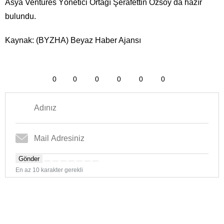
Asya Ventures Yönetici Ortağı Şerafettin Özsoy da hazır
bulundu.
Kaynak: (BYZHA) Beyaz Haber Ajansı
0
0
0
0
0
0
Gönder
En az 10 karakter gerekli