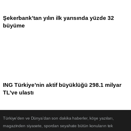
Şekerbank’tan yılın ilk yarısında yüzde 32
büyüme
ING Türkiye’nin aktif büyüklüğü 298.1 milyar
TL’ye ulaştı
Türkiye'den ve Dünya’dan son dakika haberler, köşe yazıları,
magazinden siyasete, spordan seyahate bütün konuların tek