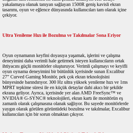
yakalamaya olanak tanıyan sağlayan 1500R geniş kavisli ekran
tasarımı, oyun ve eğlence dünyasında kullanıcıları tam olarak içine
çekiyor.
Ultra Yenileme Hızı ile Bozulma ve Takılmalar Sona Eriyor
Oyun oynamanın keyfini doyasıya yaşamak, işlerini ve çalışma
deneyimini daha verimli hale getirmek isteyen kullanıcıların ortak
ihtiyacını güçlü monitörler oluşturuyor. Verimli çalışmayı ve keyifli
oyun oynama deneyimini bir bütünlük içerisinde sunan Excalibur
27” Curved Gaming Monitör, pek çok ekran teknolojisini
bünyesinde barındırıyor. 300 Hz ultra yüksek yenileme hızı ve 1ms
MPRT tepkime süresi ile en küçük detaylar dahi
akıcı bir şekilde
ekrana geliyor. Ayrıca, içerisinde yer alan AMD FreeSync™ ve
NVIDIA® G-SYNC® teknolojileri, ekran kartı ile monitörün eş
zamanlı olarak çalışmasına olanak sağlıyor. Bu sayede monitörlerde
yaygın olarak görülen görüntüdeki bozulma ve takılmalar, Excalibur
kullanıcıları için bir sorun olmaktan çıkıyor.