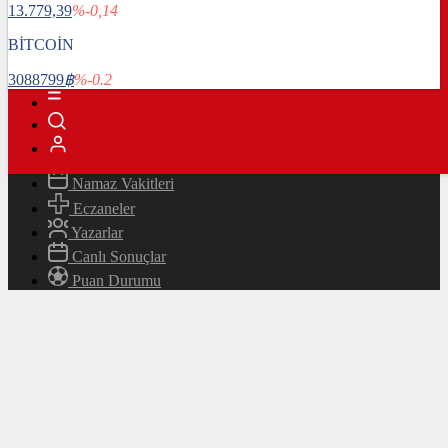
13.779,39
%-0,14
Magazin
Teknoloji
BİTCOİN
Bafra Rehberi
3088799
฿
%-0.2
Canlı TV
Hava Durumu
Canlı Borsa
Namaz Vakitleri
Eczaneler
Yazarlar
Canlı Sonuçlar
Puan Durumu