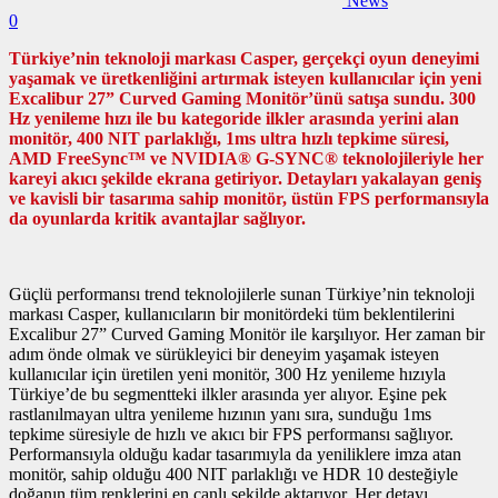
News
0
Türkiye’nin teknoloji markası Casper, gerçekçi oyun deneyimi
yaşamak ve üretkenliğini artırmak isteyen kullanıcılar için yeni
Excalibur 27” Curved Gaming Monitör’ünü satışa sundu. 300
Hz yenileme hızı ile bu kategoride ilkler arasında yerini alan
monitör, 400 NIT parlaklığı, 1ms ultra hızlı tepkime süresi,
AMD FreeSync™ ve NVIDIA® G-SYNC® teknolojileriyle her
kareyi akıcı şekilde ekrana getiriyor. Detayları yakalayan geniş
ve kavisli bir tasarıma sahip monitör, üstün FPS performansıyla
da oyunlarda kritik avantajlar sağlıyor.
Güçlü performansı trend teknolojilerle sunan Türkiye’nin teknoloji
markası Casper, kullanıcıların bir monitördeki tüm beklentilerini
Excalibur 27” Curved Gaming Monitör ile karşılıyor. Her zaman bir
adım önde olmak ve sürükleyici bir deneyim yaşamak isteyen
kullanıcılar için üretilen yeni monitör, 300 Hz yenileme hızıyla
Türkiye’de bu segmentteki ilkler arasında yer alıyor. Eşine pek
rastlanılmayan ultra yenileme hızının yanı sıra, sunduğu 1ms
tepkime süresiyle de hızlı ve akıcı bir FPS performansı sağlıyor.
Performansıyla olduğu kadar tasarımıyla da yeniliklere imza atan
monitör, sahip olduğu 400 NIT parlaklığı ve HDR 10 desteğiyle
doğanın tüm renklerini en canlı şekilde aktarıyor. Her detayı