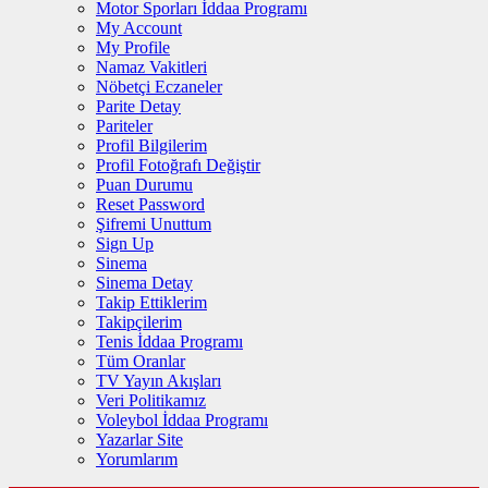
Motor Sporları İddaa Programı
My Account
My Profile
Namaz Vakitleri
Nöbetçi Eczaneler
Parite Detay
Pariteler
Profil Bilgilerim
Profil Fotoğrafı Değiştir
Puan Durumu
Reset Password
Şifremi Unuttum
Sign Up
Sinema
Sinema Detay
Takip Ettiklerim
Takipçilerim
Tenis İddaa Programı
Tüm Oranlar
TV Yayın Akışları
Veri Politikamız
Voleybol İddaa Programı
Yazarlar Site
Yorumlarım