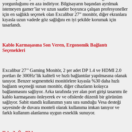
yorgunluğunu en aza indiriyor. Bilgisayarın başından ayrılmak
istemeyen gamer’lar ve uzun saatler boyunca çalışan profesyoneller
için en sağlıklı seçenek olan Excalibur 27” monitör, diğer ekranlara
kıyasla uzun vadede göz sağlığını en iyi şekilde korumak için
tasarlandı.
Kablo Karmaşasına Son Veren, Ergonomik Bağlantı
Seçenekleri
Excalibur 27’’ Gaming Monitör, 2 şer adet DP 1.4 ve HDMI 2.0
portları ile 300Hz’lik kaliteli ve hızlı bağlantılar yapılmasına olanak
tanıyor. Benzer segmentteki monitörlere kıyasla %30 daha hızlı
bağlantı seçeneği sunan monitör, diğer cihazların kolayca
bağlanmasını sağlıyor. Arka tarafında yer alan port girişi tasarımı ile
kablo karmaşasını önleyerek ev ve ofislerde düzenli bir görünüm
sağlıyor. Sabit standlı kullanımın yanı sıra sunduğu Vesa desteği
sayesinde de duvara monteli olarak kullanıma imkan tanıyor ve
farklı kullanım alanlarına uygun esneklik sunuyor.