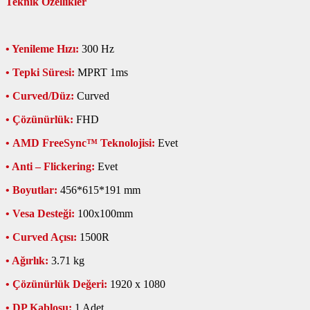
Teknik Özellikler
• Yenileme Hızı:
300 Hz
• Tepki Süresi:
MPRT
1ms
• Curved/Düz:
Curved
• Çözünürlük:
FHD
• AMD FreeSync™ Teknolojisi:
Evet
• Anti – Flickering:
Evet
• Boyutlar:
456*615*191 mm
• Vesa Desteği:
100x100mm
• Curved Açısı:
1500R
• Ağırlık:
3.71 kg
• Çözünürlük Değeri:
1920 x 1080
• DP Kablosu:
1 Adet