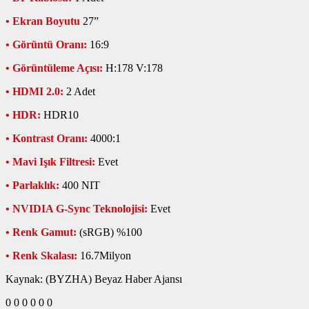
• Ekran Boyutu
27”
• Görüntü Oranı:
16:9
• Görüntüleme Açısı:
H:178 V:178
• HDMI 2.0:
2 Adet
• HDR:
HDR10
• Kontrast Oranı:
4000:1
• Mavi Işık Filtresi:
Evet
• Parlaklık:
400 NIT
• NVIDIA G-Sync Teknolojisi:
Evet
• Renk Gamut:
(sRGB) %100
• Renk Skalası:
16.7Milyon
Kaynak: (BYZHA) Beyaz Haber Ajansı
0
0
0
0
0
0