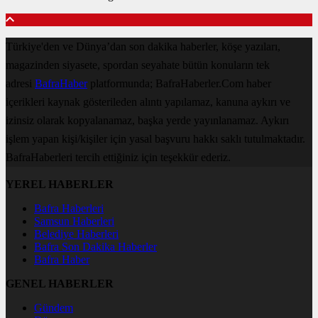
Türkiye'den ve Dünya’dan son dakika haberler, köşe yazıları,
magazinden siyasete, spordan seyahate bütün konuların tek
adresi
BafraHaber
platformunda; BafraHaberler.Com haber
içerikleri kaynak gösterileden alıntı yapılamaz, kanuna aykırı ve
izinsiz olarak kopyalanamaz, başka yerde yayınlanamaz. Aykırı
işlem yapan kişi/kişiler için yasal başvuru hakkı saklı tutulmaktadır.
BafraHaberleri tercih ettiğiniz için teşekkür ederiz.
YEREL HABERLER
Bafra Haberleri
Samsun Haberleri
Belediye Haberleri
Bafra Son Dakika Haberler
Bafra Haber
GENEL HABERLER
Gündem