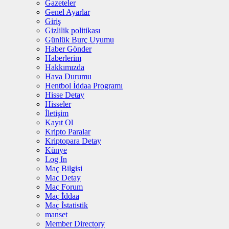
Gazeteler
Genel Ayarlar
Giriş
Gizlilik politikası
Günlük Burç Uyumu
Haber Gönder
Haberlerim
Hakkımızda
Hava Durumu
Hentbol İddaa Programı
Hisse Detay
Hisseler
İletişim
Kayıt Ol
Kripto Paralar
Kriptopara Detay
Künye
Log In
Maç Bilgisi
Maç Detay
Maç Forum
Maç İddaa
Maç İstatistik
manset
Member Directory