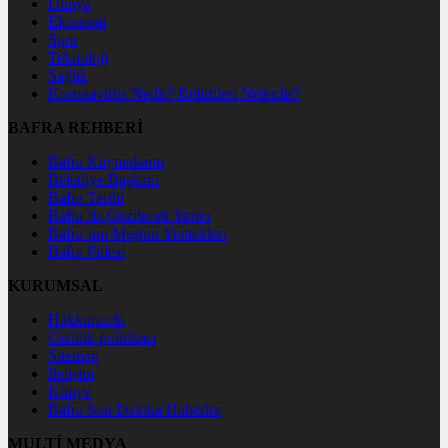
Dünya
Ekonomi
Spor
Teknoloji
Sağlık
Koronavirüs Nedir? Belirtileri Nelerdir?
BAFRA REHBERİ
Bafra Kaymakamı
Belediye Başkanı
Bafra Tarihi
Bafra`da Gezilecek Yerler
Bafra`nın Meşhur Yemekleri
Bafra Pidesi
KURUMSAL
Hakkımızda
Gizlilik politikası
Sitemap
İletişim
Künye
Bafra Son Dakika Haberler
MULTİ MEDYA