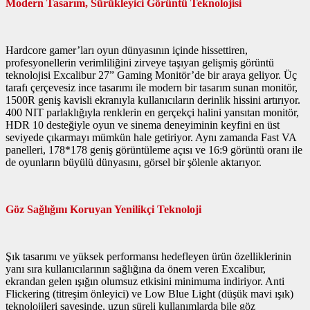
Modern Tasarım, Sürükleyici Görüntü Teknolojisi
Hardcore gamer’ları oyun dünyasının içinde hissettiren,
profesyonellerin verimliliğini zirveye taşıyan gelişmiş görüntü
teknolojisi Excalibur 27” Gaming Monitör’de bir araya geliyor. Üç
tarafı çerçevesiz ince tasarımı ile modern bir tasarım sunan monitör,
1500R geniş kavisli ekranıyla kullanıcıların derinlik hissini artırıyor.
400 NIT parlaklığıyla renklerin en gerçekçi halini yansıtan monitör,
HDR 10 desteğiyle oyun ve sinema deneyiminin keyfini en üst
seviyede çıkarmayı mümkün hale getiriyor. Aynı zamanda Fast VA
panelleri, 178*178 geniş görüntüleme açısı ve 16:9 görüntü oranı ile
de oyunların büyülü dünyasını, görsel bir şölenle aktarıyor.
Göz Sağlığını Koruyan Yenilikçi Teknoloji
Şık tasarımı ve yüksek performansı hedefleyen ürün özelliklerinin
yanı sıra kullanıcılarının sağlığına da önem veren Excalibur,
ekrandan gelen ışığın olumsuz etkisini minimuma indiriyor. Anti
Flickering (titreşim önleyici) ve Low Blue Light (düşük mavi ışık)
teknolojileri sayesinde, uzun süreli kullanımlarda bile göz