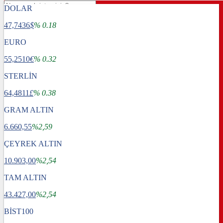
DOLAR
47,7436
$
% 0.18
EURO
55,2510
€
% 0.32
STERLİN
64,4811
£
% 0.38
GRAM ALTIN
6.660,55
%2,59
ÇEYREK ALTIN
10.903,00
%2,54
TAM ALTIN
Gündem
43.427,00
Dünya
%2,54
Ekonomi
BİST100
Spor
Sağlık