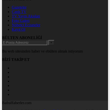
Gazeteler
Canlı TV
TV Yayın Akışları
Foto Galeri
Nöbetçi Eczaneler
Kayıt Ol
BÜLTEN ABONELİĞİ
+
Bu web sitesinden haber ve ebülten almak istiyorum
BİZİ TAKİP ET
BafraHaberler.com