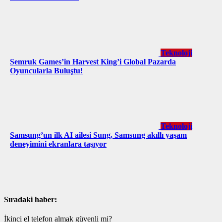
Teknoloji
Semruk Games’in Harvest King’i Global Pazarda
Oyuncularla Buluştu!
Teknoloji
Samsung’un ilk AI ailesi Sung, Samsung akıllı yaşam
deneyimini ekranlara taşıyor
Sıradaki haber:
İkinci el telefon almak güvenli mi?