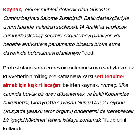
Kaynak,
“Görev mühleti dolacak olan Gürcistan
Cumhurbaşkanı Salome Zurabişvili, Batılı destekçileriyle
uyum halinde, halefinin seçileceği 14 Aralık’ta yapılacak
cumhurbaşkanlığı seçimini engellemeyi planlıyor. Bu
hedefle aktivistlere parlamento binasını bloke etme
davetinde bulunulması planlanıyor”
dedi.
Protestoların sona ermesinin önlenmesi maksadıyla kolluk
kuvvetlerinin mitinglere katılanlara karşı
sert tedbirler
almak için kışkırtılacağını
belirten kaynak,
“Amaç, ülke
çapında büyük bir grev düzenlemek ve İrakli Kobahidze
hükümetini, Ukrayna’da savaşan Gürcü Ulusal Lejyonu
(Rusya’da yasaklı terör örgütü) önderlerini de içerebilecek
bir ‘geçici hükümet’ lehine istifaya zorlamak”
ifadelerini
kullandı.