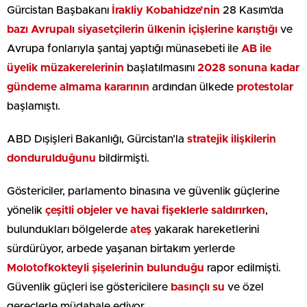
Gürcistan Başbakanı
İrakliy Kobahidze’nin
28 Kasım’da
bazı Avrupalı siyasetçilerin ülkenin içişlerine karıştığı
ve
Avrupa fonlarıyla şantaj yaptığı münasebeti ile
AB ile
üyelik müzakerelerinin
başlatılmasını
2028 sonuna kadar
gündeme almama kararının
ardından ülkede
protestolar
başlamıştı.
ABD Dışişleri Bakanlığı, Gürcistan’la
stratejik ilişkilerin
dondurulduğunu
bildirmişti.
Göstericiler, parlamento binasına ve güvenlik güçlerine
yönelik
çeşitli objeler ve havai fişeklerle saldırırken
,
bulundukları bölgelerde
ateş
yakarak hareketlerini
sürdürüyor, arbede yaşanan birtakım yerlerde
Molotofkokteyli şişelerinin bulunduğu
rapor edilmişti.
Güvenlik güçleri ise göstericilere
basınçlı su
ve özel
gereçlerle müdahale ediyor.