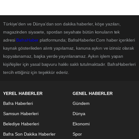
Türkiye'den ve Dünya’dan son dakika haberler, köşe yazıları,
magazinden siyasete, spordan seyahate bütün konuların tek
adresi
BafraHaber
platformunda; BafraHaberler.Com haber içerikleri
kaynak gösterileden alıntı yapılamaz, kanuna aykırı ve izinsiz olarak
kopyalanamaz, başka yerde yayınlanamaz. Aykırı işlem yapan
kişi/kişiler için yasal başvuru hakkı saklı tutulmaktadır. BafraHaberleri
tercih ettiğiniz için teşekkür ederiz.
YEREL HABERLER
GENEL HABERLER
Bafra Haberleri
Gündem
Samsun Haberleri
Dünya
Belediye Haberleri
Ekonomi
Bafra Son Dakika Haberler
Spor