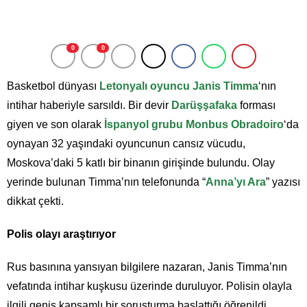
0
0
Basketbol dünyası
Letonyalı oyuncu Janis Timma
‘nın
intihar haberiyle sarsıldı. Bir devir
Darüşşafaka
forması
giyen ve son olarak
İspanyol grubu Monbus Obradoiro
‘da
oynayan 32 yaşındaki oyuncunun cansız vücudu,
Moskova’daki 5 katlı bir binanın girişinde bulundu. Olay
yerinde bulunan Timma’nın telefonunda “
Anna’yı Ara
” yazısı
dikkat çekti.
Polis olayı araştırıyor
Rus basınına yansıyan bilgilere nazaran, Janis Timma’nın
vefatında intihar kuşkusu üzerinde duruluyor. Polisin olayla
ilgili geniş kapsamlı bir soruşturma başlattığı öğrenildi.