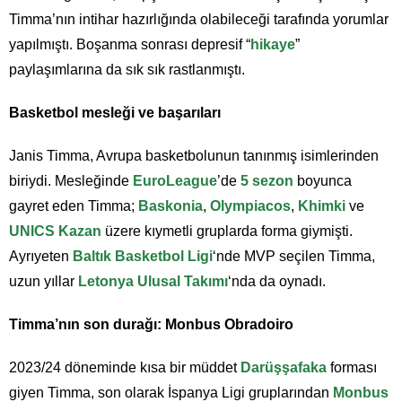
Timma’nın intihar hazırlığında olabileceği tarafında yorumlar
yapılmıştı. Boşanma sonrası depresif “
hikaye
”
paylaşımlarına da sık sık rastlanmıştı.
Basketbol mesleği ve başarıları
Janis Timma, Avrupa basketbolunun tanınmış isimlerinden
biriydi. Mesleğinde
EuroLeague
’de
5 sezon
boyunca
gayret eden Timma;
Baskonia
,
Olympiacos
,
Khimki
ve
UNICS Kazan
üzere kıymetli gruplarda forma giymişti.
Ayrıyeten
Baltık Basketbol Ligi
‘nde MVP seçilen Timma,
uzun yıllar
Letonya Ulusal Takımı
‘nda da oynadı.
Timma’nın son durağı: Monbus Obradoiro
2023/24 döneminde kısa bir müddet
Darüşşafaka
forması
giyen Timma, son olarak İspanya Ligi gruplarından
Monbus