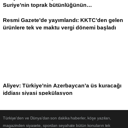
Suriye’nin toprak bütünlüğünün
sağlanmasından yana tutum sergiliyoruz
Resmi Gazete’de yayımlandı: KKTC’den gelen
ürünlere tek ve maktu vergi dönemi başladı
Aliyev: Türkiye’nin Azerbaycan’a üs kuracağı
iddiası siyasi spekülasyon
Türkiye'den ve Dünya’dan son dakika haberler, köşe yazıları,
magazinden siyasete, spordan seyahate bütün konuların tek