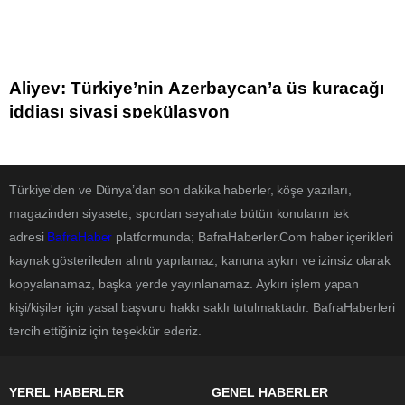
Aliyev: Türkiye’nin Azerbaycan’a üs kuracağı
iddiası siyasi spekülasyon
Türkiye'den ve Dünya’dan son dakika haberler, köşe yazıları,
magazinden siyasete, spordan seyahate bütün konuların tek
adresi
BafraHaber
platformunda; BafraHaberler.Com haber içerikleri
kaynak gösterileden alıntı yapılamaz, kanuna aykırı ve izinsiz olarak
kopyalanamaz, başka yerde yayınlanamaz. Aykırı işlem yapan
kişi/kişiler için yasal başvuru hakkı saklı tutulmaktadır. BafraHaberleri
tercih ettiğiniz için teşekkür ederiz.
YEREL HABERLER
GENEL HABERLER