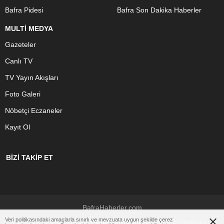
Bafra Pidesi
Bafra Son Dakika Haberler
MULTİ MEDYA
Gazeteler
Canlı TV
TV Yayın Akışları
Foto Galeri
Nöbetçi Eczaneler
Kayıt Ol
BİZİ TAKİP ET
BafraHaberler.com
Veri politikasındaki amaçlarla sınırlı ve mevzuata uygun şekilde çerez
Çerezler ile ilgili bilgi için
Çerez Politikamızı
ziyaret edebilirsiniz.