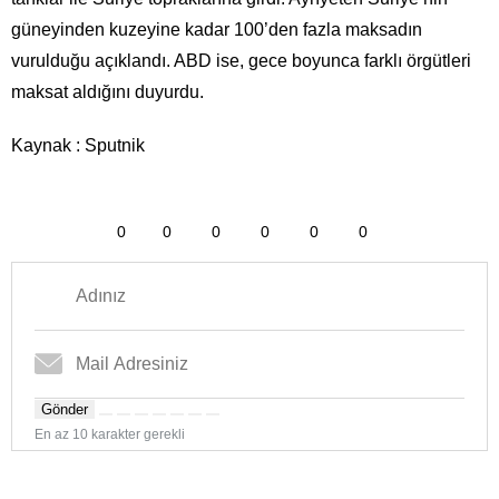
güneyinden kuzeyine kadar 100’den fazla maksadın
vurulduğu açıklandı. ABD ise, gece boyunca farklı örgütleri
maksat aldığını duyurdu.
Kaynak : Sputnik
0
0
0
0
0
0
Gönder
En az 10 karakter gerekli