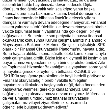
düzenlemeleri çok yakında yayınlayacağız, bu da artık
sistemli bir halde hayatımızda devam edecek. Dijital
dönüşüm dediğimiz vakit yalnızca kripto yahut başka
finansal durumlara bakmamak lazım. Dijital dönüşümde
finans kademesinde bilhassa fintek’in gelecek yıllara
damgasını vurmaya devam edeceğine inanıyoruz. Finansal
sistem yalnızca sürdürülebilirlikle devam etmeyecek birebir
vakitte toplumsal tesirin yapılmasında çok değerli bir yer
sağlayacaktır. Bu nedenle son periyotta bilhassa finansal
okuryazarlık konusunda Kurum çalışmalarımızı hızlandırdık.
Mayıs ayında Bakanımız Mehmet Şimşek’in iştirakiyle SPK
olarak bir Finansal Okuryazarlık Platformu’nu hayata aldık.
Bunu hayata aldıktan sonra süratle öteki kamu kurumlarıyla
ortak çalışmalara girdik. Bizim için en kıymetli iki kesim olan
bayanlarımız ve gençlerimiz için birinci protokolümüzü Aile
ve Toplumsal Hizmetler Bakanlığımızla yaptıktan sonra yeni
iş hayatına girecek bireyler için bilhassa KOSGEB ve
İŞKUR’la yaptığımız protokolleri de hayli bedelli görüyoruz.
Finansal okuryazarlığın birebir vakitte tüm eğitim
hayatımızda ilkokuldan başlayarak değil, daha öncesinden
başlayarak verilmesi gerektiği kanaatindeyiz. Bunu
sağlamak için çalışmalarımıza devam ediyoruz. Müfredatta
da yer almasını umduğumuz finansal okuryazarlık
çalışmalarımız vilayet ziyaretlerimiz kapsamında
öğrencilerle buluşarak devam ediyor.”