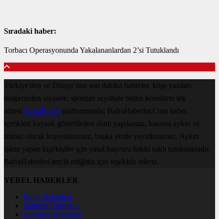
Sıradaki haber:
Torbacı Operasyonunda Yakalananlardan 2’si Tutuklandı
Türkiye'den ve Dünya’dan son dakika haberler, köşe yazıları,
magazinden siyasete, spordan seyahate bütün konuların tek
adresi
BafraHaber
platformunda; BafraHaberler.Com haber
içerikleri kaynak gösterileden alıntı yapılamaz, kanuna aykırı ve
izinsiz olarak kopyalanamaz, başka yerde yayınlanamaz. Aykırı
işlem yapan kişi/kişiler için yasal başvuru hakkı saklı tutulmaktadır.
BafraHaberleri tercih ettiğiniz için teşekkür ederiz.
YEREL HABERLER
Bafra Haberleri
Samsun Haberleri
Belediye Haberleri