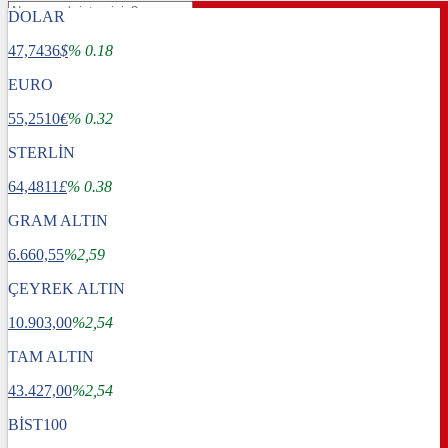
DOLAR
47,7436
$
% 0.18
EURO
55,2510
€
% 0.32
STERLİN
64,4811
£
% 0.38
GRAM ALTIN
6.660,55
%2,59
ÇEYREK ALTIN
10.903,00
%2,54
TAM ALTIN
Gündem
43.427,00
Dünya
%2,54
Ekonomi
BİST100
Spor
Sağlık