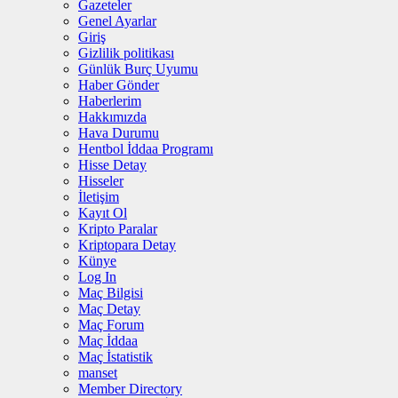
Gazeteler
Genel Ayarlar
Giriş
Gizlilik politikası
Günlük Burç Uyumu
Haber Gönder
Haberlerim
Hakkımızda
Hava Durumu
Hentbol İddaa Programı
Hisse Detay
Hisseler
İletişim
Kayıt Ol
Kripto Paralar
Kriptopara Detay
Künye
Log In
Maç Bilgisi
Maç Detay
Maç Forum
Maç İddaa
Maç İstatistik
manset
Member Directory