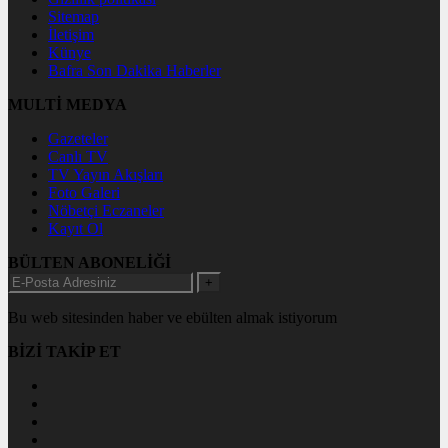
Sitemap
İletişim
Künye
Bafra Son Dakika Haberler
MULTİ MEDYA
Gazeteler
Canlı TV
TV Yayın Akışları
Foto Galeri
Nöbetçi Eczaneler
Kayıt Ol
BÜLTEN ABONELİĞİ
+
Bu web sitesinden haber ve ebülten almak istiyorum
BİZİ TAKİP ET