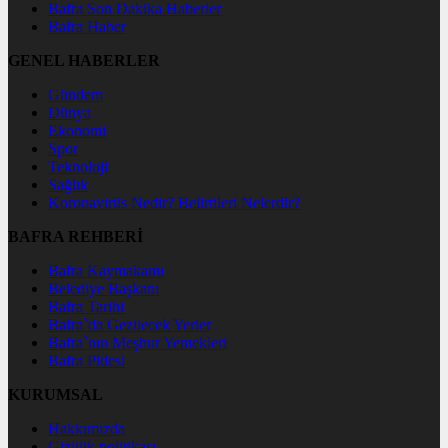
Bafra Son Dakika Haberler
Bafra Haber
GENEL HABERLER
Gündem
Dünya
Ekonomi
Spor
Teknoloji
Sağlık
Koronavirüs Nedir? Belirtileri Nelerdir?
BAFRA REHBERİ
Bafra Kaymakamı
Belediye Başkanı
Bafra Tarihi
Bafra`da Gezilecek Yerler
Bafra`nın Meşhur Yemekleri
Bafra Pidesi
KURUMSAL
Hakkımızda
Gizlilik politikası