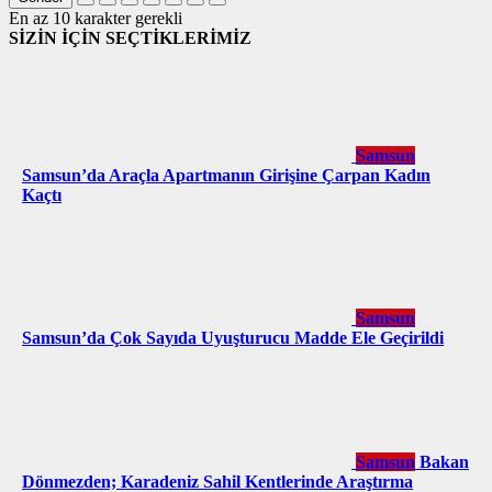
En az 10 karakter gerekli
SİZİN İÇİN SEÇTİKLERİMİZ
Samsun
Samsun’da Araçla Apartmanın Girişine Çarpan Kadın
Kaçtı
Samsun
Samsun’da Çok Sayıda Uyuşturucu Madde Ele Geçirildi
Samsun
Bakan
Dönmezden; Karadeniz Sahil Kentlerinde Araştırma