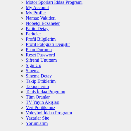
Motor Sporları İddaa Programı
My Account
My Profile
Namaz Vakitleri
Nöbetçi Eczaneler
Parite Detay
Pariteler
Profil Bilgilerim
Profil Fotoğrafı Değiştir
Puan Durumu
Reset Password
Şifremi Unuttum
Sign Up
Sinema
Sinema Detay
Takip Ettiklerim
Takipçilerim
Tenis İddaa Programı
Tüm Oranlar
TV Yayın Akışları
Veri Politikamız
Voleybol İddaa Programı
Yazarlar Site
Yorumlarım