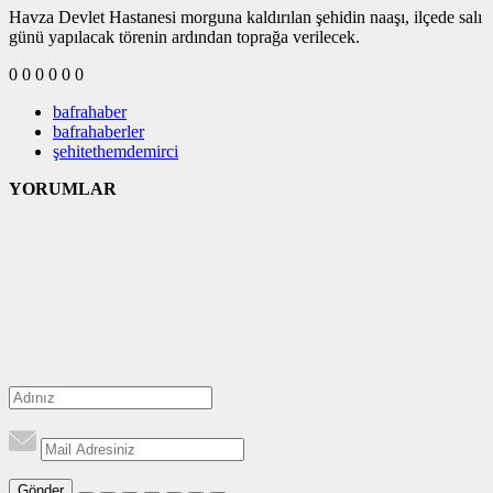
Havza Devlet Hastanesi morguna kaldırılan şehidin naaşı, ilçede salı
günü yapılacak törenin ardından toprağa verilecek.
0
0
0
0
0
0
bafrahaber
bafrahaberler
şehitethemdemirci
YORUMLAR
Gönder