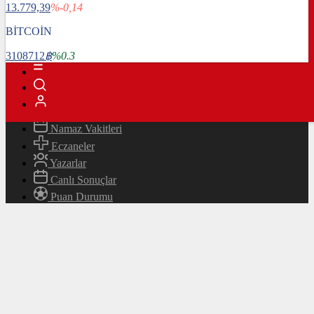
13.779,39
%-0,14
Magazin
Teknoloji
BİTCOİN
Bafra Rehberi
3108712
฿
%0.3
Canlı TV
Hava Durumu
Canlı Borsa
Namaz Vakitleri
Eczaneler
Yazarlar
Canlı Sonuçlar
Puan Durumu