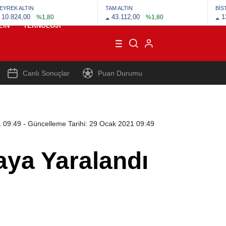
EYREK ALTIN
TAM ALTIN
BİS
10.824,00
43.112,00
1
%1,80
%1,80
ZIN
TEKNOLOJI
Canlı Sonuçlar
Puan Durumu
1 09:49
- Güncelleme Tarihi: 29 Ocak 2021 09:49
aya Yaralandı