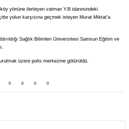
köy yönüne ilerleyen vatman Y.B idaresindeki
tte yolun karşısına geçmek isteyen Murat Miktat’a
dırıldığı Sağlık Bilimleri Üniversitesi Samsun Eğitim ve
ı.
vurulmak üzere polis merkezine götürüldü.
0
0
0
0