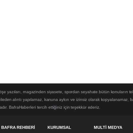
öşe yazıları, magazinden siyasete, spordan seyahate bütün konuların te
ileden alıntı yapılamaz, kanuna aykırı ve izinsiz olarak kopyalanamaz, 
adır. BafraHaberleri tercih ettiğiniz için teşekkür ederiz.
BAFRA REHBERİ
KURUMSAL
MULTİ MEDYA