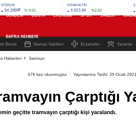
STERLİN
GRAM ALTIN
Ç
£
64,1889
6.623,94
% 0.01
%2,02
GÜNDEM
DÜNYA
EKONOMI
SPOR
SAĞLIK
MAGA
BAFRA REHBERI
nlı Borsa
Namaz Vakitleri
Eczaneler
Yazarlar
a Haberleri
Samsun
676 kez okunmuştur
Yayınlanma Tarihi: 29 Ocak 202
amvayın Çarptığı Y
in geçitte tramvayın çarptığı kişi yaralandı.