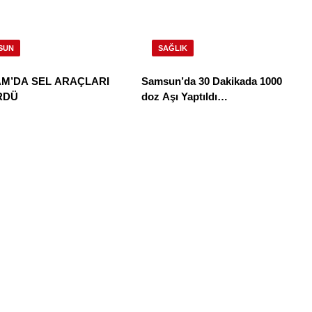
SUN
SAĞLIK
M’DA SEL ARAÇLARI
Samsun’da 30 Dakikada 1000
RDÜ
doz Aşı Yaptıldı…