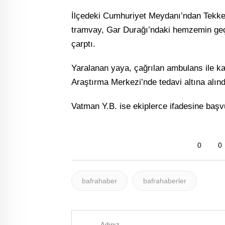
İlçedeki Cumhuriyet Meydanı’ndan Tekke
tramvay, Gar Durağı’ndaki hemzemin geçi
çarptı.
Yaralanan yaya, çağrılan ambulans ile kal
Araştırma Merkezi’nde tedavi altına alınd
Vatman Y.B. ise ekiplerce ifadesine baş
0
0
bafrahaber
bafrahaberler