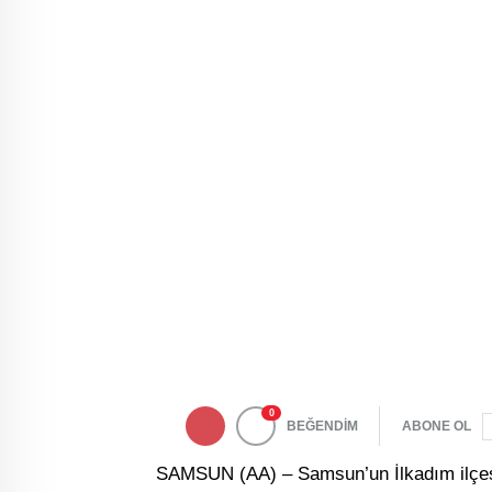
0
BEĞENDİM
ABONE OL
SAMSUN (AA) – Samsun’un İlkadım ilçesin