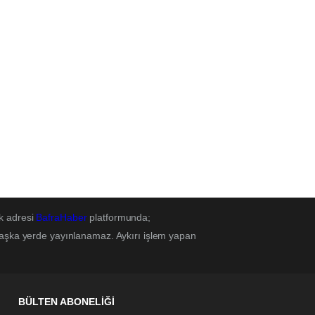
k adresi
BafraHaber
platformunda;
başka yerde yayınlanamaz. Aykırı işlem yapan
BÜLTEN ABONELİĞİ