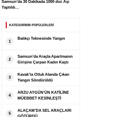
Samsun’da 30 Dakikada 1000 doz Aşı
Yaptıldı…
KATEGORİNİN POPÜLERLERİ
Balıkçı Teknesinde Yangın
1
Samsun’da Araçla Apartmanın
2
Girişine Çarpan Kadın Kaçtı
Kavak’ta Otluk Alanda Çıkan
3
Yangın Söndürüldü
ARZU AYGÜN’ÜN KATİLİNE
4
MÜEBBET KESİNLEŞTİ
ALAÇAM’DA SEL ARAÇLARI
5
GÖTÜRDÜ