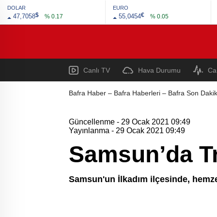
DOLAR
EURO
$
€
47,7058
55,0454
% 0.17
% 0.05
Canlı TV
Hava Durumu
Ca
Bafra Haber – Bafra Haberleri – Bafra Son Dakik
Güncellenme - 29 Ocak 2021 09:49
Yayınlanma - 29 Ocak 2021 09:49
Samsun’da Tr
Samsun'un İlkadım ilçesinde, hemzem