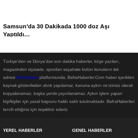
Samsun’da 30 Dakikada 1000 doz Aşı
Yaptıldı…
Türkiye'den ve Dünya’dan son dakika haberler, köşe yazıları,
magazinden siyasete, spordan seyahate bütün konuların tek
adresi
BafraHaber
platformunda; BafraHaberler.Com haber içerikleri
kaynak gösterileden alıntı yapılamaz, kanuna aykırı ve izinsiz olarak
kopyalanamaz, başka yerde yayınlanamaz. Aykırı işlem yapan
kişi/kişiler için yasal başvuru hakkı saklı tutulmaktadır. BafraHaberleri
tercih ettiğiniz için teşekkür ederiz.
YEREL HABERLER
GENEL HABERLER