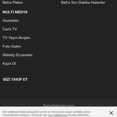
Bafra Pidesi
Bafra Son Dakika Haberler
MULTİ MEDYA
Gazeteler
Canlı TV
TV Yayın Akışları
Foto Galeri
Nöbetçi Eczaneler
Kayıt Ol
BİZİ TAKİP ET
BafraHaberler.com
Veri politikasındaki amaçlarla sınırlı ve mevzuata uygun şekilde çerez
Çerezler ile ilgili bilgi için
Çerez Politikamızı
ziyaret edebilirsiniz.
konumlandırmaktayız. Detaylar için
veri politikamızı
inceleyebilirsiniz.