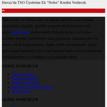
Havza’da TSO Üyelerine Ek “Nefes” Kredisi Verilecek
Türkiye'den ve Dünya’dan son dakika haberler, köşe yazıları,
magazinden siyasete, spordan seyahate bütün konuların tek
adresi
BafraHaber
platformunda; BafraHaberler.Com haber
içerikleri kaynak gösterileden alıntı yapılamaz, kanuna aykırı ve
izinsiz olarak kopyalanamaz, başka yerde yayınlanamaz. Aykırı
işlem yapan kişi/kişiler için yasal başvuru hakkı saklı tutulmaktadır.
BafraHaberleri tercih ettiğiniz için teşekkür ederiz.
YEREL HABERLER
Bafra Haberleri
Samsun Haberleri
Belediye Haberleri
Bafra Son Dakika Haberler
Bafra Haber
GENEL HABERLER