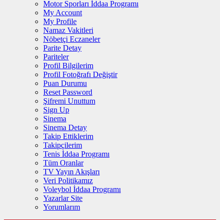
Motor Sporları İddaa Programı
My Account
My Profile
Namaz Vakitleri
Nöbetçi Eczaneler
Parite Detay
Pariteler
Profil Bilgilerim
Profil Fotoğrafı Değiştir
Puan Durumu
Reset Password
Şifremi Unuttum
Sign Up
Sinema
Sinema Detay
Takip Ettiklerim
Takipçilerim
Tenis İddaa Programı
Tüm Oranlar
TV Yayın Akışları
Veri Politikamız
Voleybol İddaa Programı
Yazarlar Site
Yorumlarım