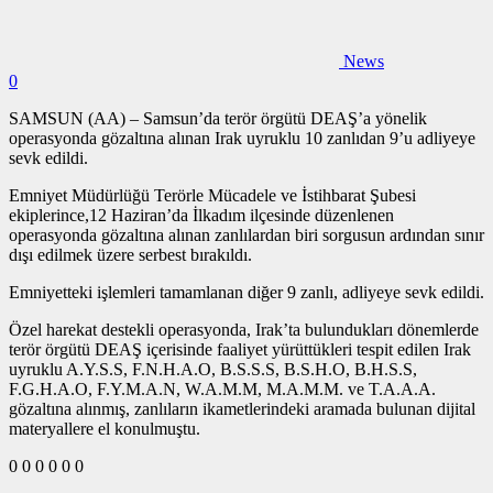
News
0
SAMSUN (AA) – Samsun’da terör örgütü DEAŞ’a yönelik
operasyonda gözaltına alınan Irak uyruklu 10 zanlıdan 9’u adliyeye
sevk edildi.
Emniyet Müdürlüğü Terörle Mücadele ve İstihbarat Şubesi
ekiplerince,12 Haziran’da İlkadım ilçesinde düzenlenen
operasyonda gözaltına alınan zanlılardan biri sorgusun ardından sınır
dışı edilmek üzere serbest bırakıldı.
Emniyetteki işlemleri tamamlanan diğer 9 zanlı, adliyeye sevk edildi.
Özel harekat destekli operasyonda, Irak’ta bulundukları dönemlerde
terör örgütü DEAŞ içerisinde faaliyet yürüttükleri tespit edilen Irak
uyruklu A.Y.S.S, F.N.H.A.O, B.S.S.S, B.S.H.O, B.H.S.S,
F.G.H.A.O, F.Y.M.A.N, W.A.M.M, M.A.M.M. ve T.A.A.A.
gözaltına alınmış, zanlıların ikametlerindeki aramada bulunan dijital
materyallere el konulmuştu.
0
0
0
0
0
0