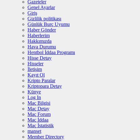
Gazeteler
Genel Ayarlar
Giriş
Gizlilik politikası
Günlük Burç Uyumu
Haber Gönder
Haberlerim
Hakkımızda
Hava Durumu
Hentbol İddaa Programı
Hisse Detay
Hisseler
İletişim
Kayıt Ol
Kripto Paralar
Kriptopara Detay
Künye
Log In
Maç Bilgisi
Maç Detay
Maç Forum
Maç İddaa
Maç İstatistik
manset
Member Directory