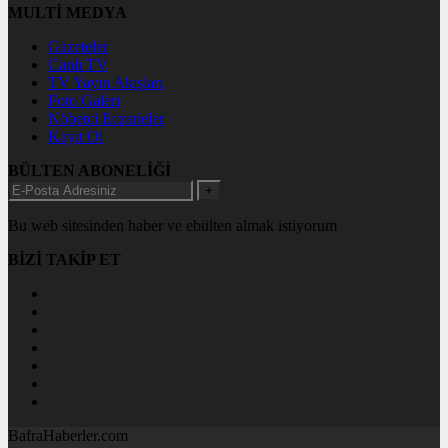
MULTİ MEDYA
Gazeteler
Canlı TV
TV Yayın Akışları
Foto Galeri
Nöbetçi Eczaneler
Kayıt Ol
BÜLTEN ABONELİĞİ
+
Bu web sitesinden haber ve ebülten almak istiyorum
BİZİ TAKİP ET
BafraHaberler.com