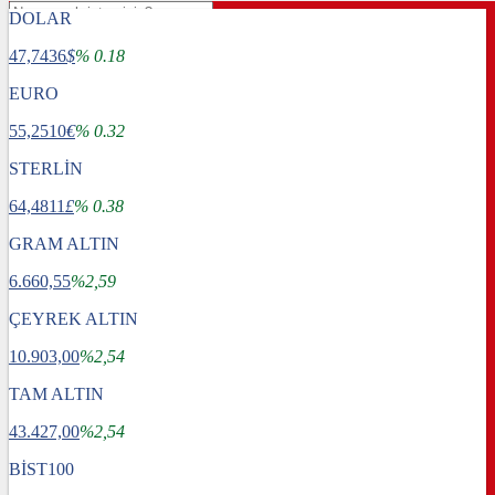
DOLAR
47,7436
$
% 0.18
EURO
55,2510
€
% 0.32
STERLİN
64,4811
£
% 0.38
GRAM ALTIN
6.660,55
%2,59
ÇEYREK ALTIN
10.903,00
%2,54
TAM ALTIN
Gündem
43.427,00
Dünya
%2,54
Ekonomi
BİST100
Spor
Sağlık