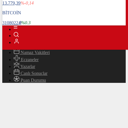
13.779,39
%-0,14
Magazin
Teknoloji
BİTCOİN
Bafra Rehberi
3108022
฿
%0.3
Canlı TV
Hava Durumu
Canlı Borsa
Namaz Vakitleri
Eczaneler
Yazarlar
Canlı Sonuçlar
Puan Durumu