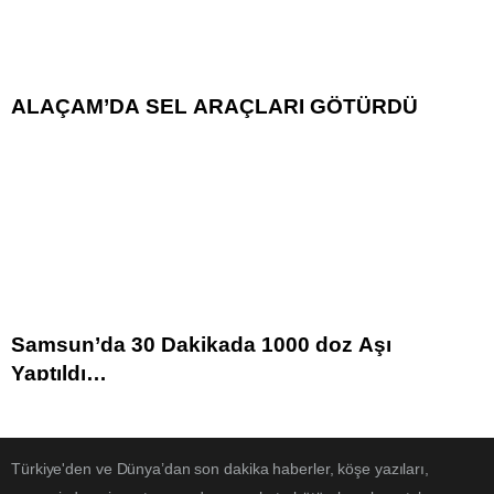
ALAÇAM’DA SEL ARAÇLARI GÖTÜRDÜ
Samsun’da 30 Dakikada 1000 doz Aşı
Yaptıldı…
Türkiye'den ve Dünya’dan son dakika haberler, köşe yazıları,