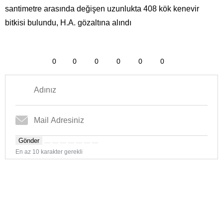
santimetre arasında değişen uzunlukta 408 kök kenevir
bitkisi bulundu, H.A. gözaltına alındı
0
0
0
0
0
0
Gönder
En az 10 karakter gerekli