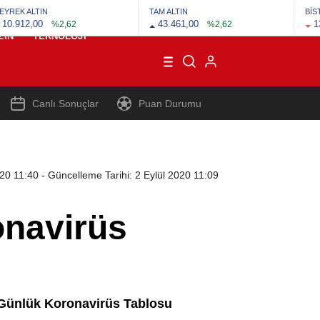
EYREK ALTIN
TAM ALTIN
BİS
10.912,00
43.461,00
1
%2,62
%2,62
ZIN
TEKNOLOJI
Canlı Sonuçlar
Puan Durumu
020 11:40
- Güncelleme Tarihi: 2 Eylül 2020 11:09
onavirüs
e Günlük Koronavirüs Tablosu