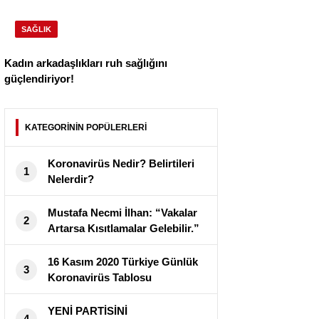
SAĞLIK
Kadın arkadaşlıkları ruh sağlığını
güçlendiriyor!
KATEGORİNİN POPÜLERLERİ
Koronavirüs Nedir? Belirtileri
1
Nelerdir?
Mustafa Necmi İlhan: “Vakalar
2
Artarsa Kısıtlamalar Gelebilir.”
16 Kasım 2020 Türkiye Günlük
3
Koronavirüs Tablosu
Yayımlandı
YENİ PARTİSİNİ
4