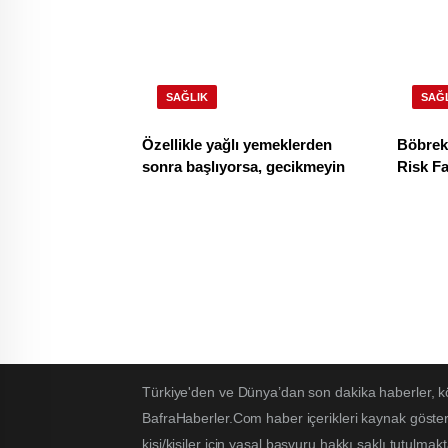
SAĞLIK
SAĞ
Özellikle yağlı yemeklerden
Böbrekl
sonra başlıyorsa, gecikmeyin
Risk Fa
Türkiye'den ve Dünya’dan son dakika haberler, k
BafraHaberler.Com haber içerikleri kaynak göster
kişi/kişiler için yasal başvuru hakkı saklı tutulmakt