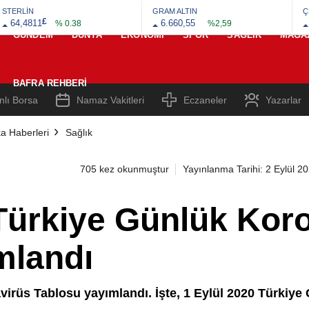
STERLİN
GRAM ALTIN
Ç
£
64,4811
6.660,55
% 0.38
%2,59
GÜNDEM
DÜNYA
EKONOMI
SPOR
SAĞLIK
MAGA
BAFRA REHBERI
nlı Borsa
Namaz Vakitleri
Eczaneler
Yazarlar
a Haberleri
Sağlık
705 kez okunmuştur
Yayınlanma Tarihi: 2 Eylül 2
 Türkiye Günlük Kor
mlandı
virüs Tablosu yayımlandı. İşte, 1 Eylül 2020 Türkiy