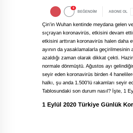
0
BEĞENDİM
ABONE OL
Çin’in Wuhan kentinde meydana gelen ve
sıçrayan koronavirüs, etkisini devam ettir
etkisini arttıran koronavirüs halen daha 
ayının da yasaklamalarla geçirilmesinin 
azaldığı zaman olarak dikkat çekti. Hazi
normale dönmüştü. Ağustos ayı gelindiğin
seyir eden koronavirüs birden 4 hanelil
halkı, şu anda 1.500’lü rakamları seyir 
Tablosundaki son durum nasıl? İşte, 1 Ey
1 Eylül 2020 Türkiye Günlük Ko