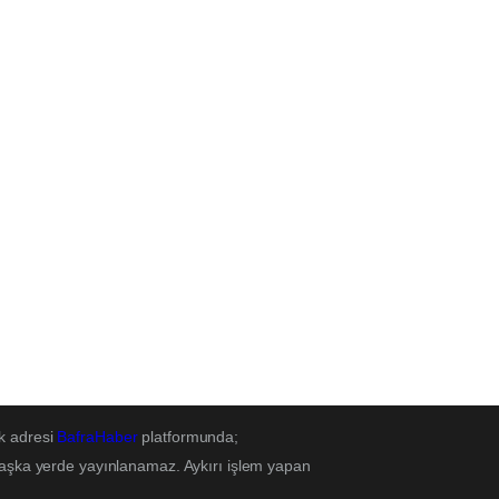
k adresi
BafraHaber
platformunda;
başka yerde yayınlanamaz. Aykırı işlem yapan