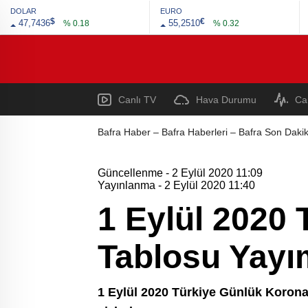
DOLAR
EURO
$
€
47,7436
55,2510
% 0.18
% 0.32
Canlı TV
Hava Durumu
Ca
Bafra Haber – Bafra Haberleri – Bafra Son Dakik
Güncellenme - 2 Eylül 2020 11:09
Yayınlanma - 2 Eylül 2020 11:40
1 Eylül 2020
Tablosu Yayı
1 Eylül 2020 Türkiye Günlük Korona