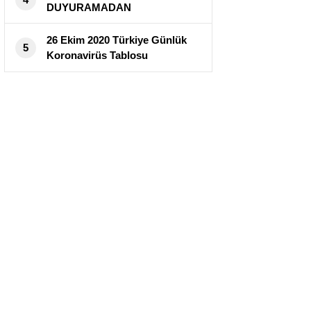
DUYURAMADAN
CORANAVİRÜS’E YAKALANDI
!
26 Ekim 2020 Türkiye Günlük
5
Koronavirüs Tablosu
Yayımlandı