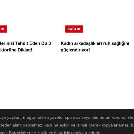
LIK
SAĞLIK
erinizi Tehdit Eden Bu 3
Kadın arkadaşlıkları ruh sağlığını
ktörüne Dikkat!
güçlendiriyor!
öşe yazıları, magazinden siyasete, spordan seyahate bütün konuların te
ileden alıntı yapılamaz, kanuna aykırı ve izinsiz olarak kopyalanamaz, 
adır. BafraHaberleri tercih ettiğiniz için teşekkür ederiz.