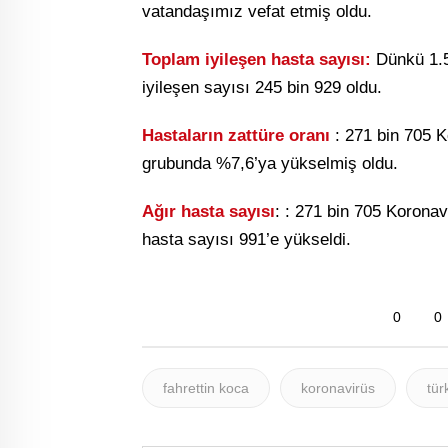
vatandaşımız vefat etmiş oldu.
Toplam
iyileşen hasta sayısı:
Dünkü 1.5
iyileşen sayısı 245 bin 929 oldu.
Hastaların zattüre oranı
: 271 bin 705 
grubunda %7,6’ya yükselmiş oldu.
Ağır hasta sayısı
: : 271 bin 705 Koronav
hasta sayısı 991’e yükseldi.
0
0
fahrettin koca
koronavirüs
tür