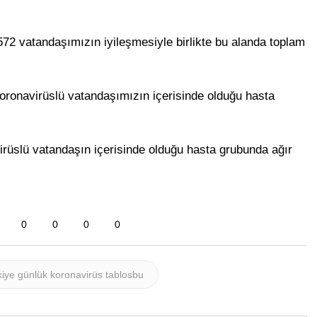
72 vatandaşımızın iyileşmesiyle birlikte bu alanda toplam
Koronavirüslü vatandaşımızın içerisinde olduğu hasta
irüslü vatandaşın içerisinde olduğu hasta grubunda ağır
0
0
0
0
kiye günlük koronavirüs tablosbu