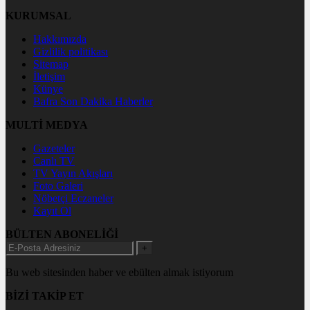
KURUMSAL
Hakkımızda
Gizlilik politikası
Sitemap
İletişim
Künye
Bafra Son Dakika Haberler
MULTİ MEDYA
Gazeteler
Canlı TV
TV Yayın Akışları
Foto Galeri
Nöbetçi Eczaneler
Kayıt Ol
BÜLTEN ABONELİĞİ
+
Bu web sitesinden haber ve ebülten almak istiyorum
BİZİ TAKİP ET