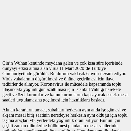
Çin’n Wuhan kentinde meydana gelen ve çok kısa süre içerisinde
dünyayı etkisi altına alan virüs 11 Mart 2020’de Türkiye
Cumhuriyetinde görüldü. Bu durum yaklaşık 6 aydır devam ediyor.
Virüs vakalarının düşürülmesi ve önüne geçirilmesi için ilave
tedbirler de alınıyor. Koronavirüs ile mücadele kapsamında toplu
ulaşımdaki yoğunluğun azaltılması için İstanbul Valiliği harekete
geçti ve özel kurumlar ve kamu kurumlarını kapsayacak esnek mesai
saatleri uygulamasına geçilmesi için hazırlıklara başladı.
Alınan kararların amacı, sabahları herkesin aynı anda işe gitmesi ve
akşam mesai bitiş saatinin neredeyse herkesin aynı olduğu için toplu
taşıma araçları vb. yerlerdeki yoğunluk oranı artıyor. Bunun için
çeşitli zaman dilimlerine bölünmesi planlanan mesai saatlerinin
yoğunluğu engelleyeceği öne sürülüyor. Uygulamanın ilk olarak