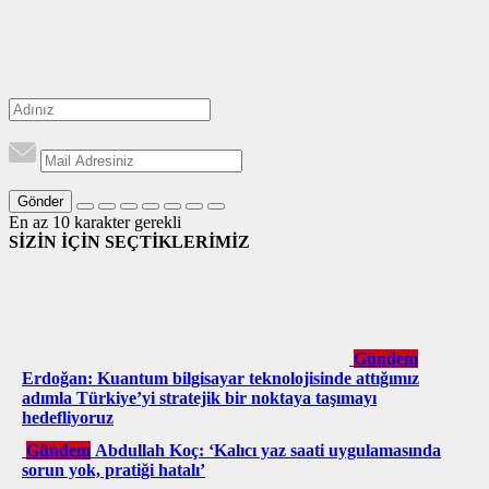
Gönder
En az 10 karakter gerekli
SİZİN İÇİN SEÇTİKLERİMİZ
Gündem
Erdoğan: Kuantum bilgisayar teknolojisinde attığımız
adımla Türkiye’yi stratejik bir noktaya taşımayı
hedefliyoruz
Gündem
Abdullah Koç: ‘Kalıcı yaz saati uygulamasında
sorun yok, pratiği hatalı’