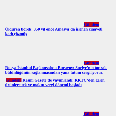
Gündem
Öldüren börek: 350 yıl önce Amasya’da işlenen cinayeti
kadı çözmüş
Gündem
Rusya İstanbul Başkonsolosu Buravov: Suriye’nin toprak
bütünlüğünün sağlanmasından yana tutum sergiliyoruz
Gündem
Resmi Gazete’de yayımlandı: KKTC’den gelen
ürünlere tek ve maktu vergi dönemi başladı
Gündem