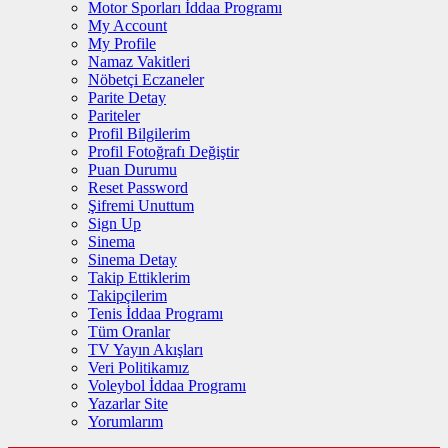
Motor Sporları İddaa Programı
My Account
My Profile
Namaz Vakitleri
Nöbetçi Eczaneler
Parite Detay
Pariteler
Profil Bilgilerim
Profil Fotoğrafı Değiştir
Puan Durumu
Reset Password
Şifremi Unuttum
Sign Up
Sinema
Sinema Detay
Takip Ettiklerim
Takipçilerim
Tenis İddaa Programı
Tüm Oranlar
TV Yayın Akışları
Veri Politikamız
Voleybol İddaa Programı
Yazarlar Site
Yorumlarım