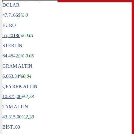
DOLAR
47,7166
$
% 0
EURO
55,2018
€
% 0.01
STERLİN
64,4542
£
% 0.05
GRAM ALTIN
6.663,34
%0,04
ÇEYREK ALTIN
10.875,00
%2,28
TAM ALTIN
Gündem
43.315,00
Dünya
%2,28
Ekonomi
BİST100
Spor
Sağlık