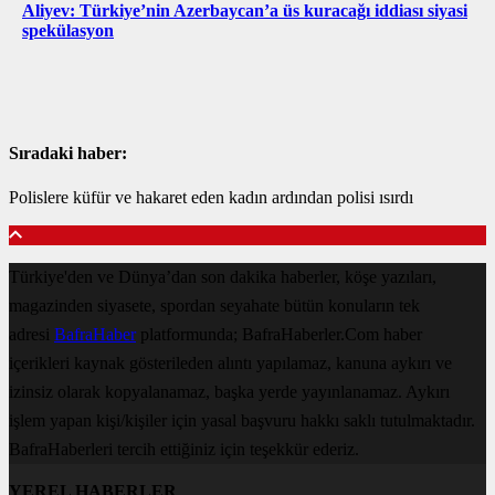
Aliyev: Türkiye’nin Azerbaycan’a üs kuracağı iddiası siyasi
spekülasyon
Sıradaki haber:
Polislere küfür ve hakaret eden kadın ardından polisi ısırdı
Türkiye'den ve Dünya’dan son dakika haberler, köşe yazıları,
magazinden siyasete, spordan seyahate bütün konuların tek
adresi
BafraHaber
platformunda; BafraHaberler.Com haber
içerikleri kaynak gösterileden alıntı yapılamaz, kanuna aykırı ve
izinsiz olarak kopyalanamaz, başka yerde yayınlanamaz. Aykırı
işlem yapan kişi/kişiler için yasal başvuru hakkı saklı tutulmaktadır.
BafraHaberleri tercih ettiğiniz için teşekkür ederiz.
YEREL HABERLER