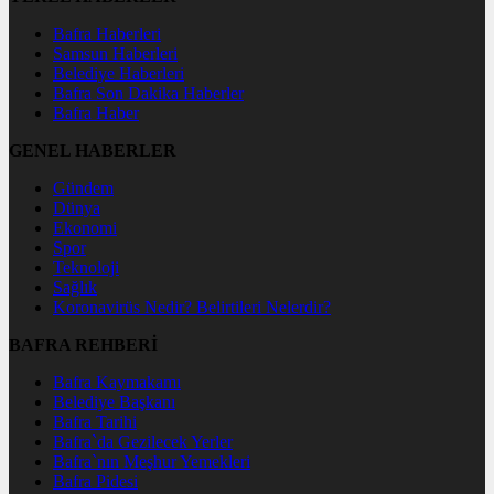
Bafra Haberleri
Samsun Haberleri
Belediye Haberleri
Bafra Son Dakika Haberler
Bafra Haber
GENEL HABERLER
Gündem
Dünya
Ekonomi
Spor
Teknoloji
Sağlık
Koronavirüs Nedir? Belirtileri Nelerdir?
BAFRA REHBERİ
Bafra Kaymakamı
Belediye Başkanı
Bafra Tarihi
Bafra`da Gezilecek Yerler
Bafra`nın Meşhur Yemekleri
Bafra Pidesi