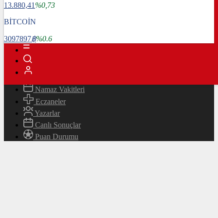
13.880,41
%0,73
Magazin
Teknoloji
BİTCOİN
Bafra Rehberi
3097897
฿
%0.6
Canlı TV
Hava Durumu
Canlı Borsa
Namaz Vakitleri
Eczaneler
Yazarlar
Canlı Sonuçlar
Puan Durumu