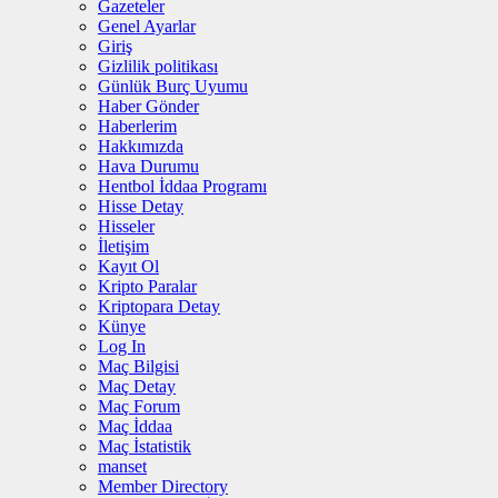
Gazeteler
Genel Ayarlar
Giriş
Gizlilik politikası
Günlük Burç Uyumu
Haber Gönder
Haberlerim
Hakkımızda
Hava Durumu
Hentbol İddaa Programı
Hisse Detay
Hisseler
İletişim
Kayıt Ol
Kripto Paralar
Kriptopara Detay
Künye
Log In
Maç Bilgisi
Maç Detay
Maç Forum
Maç İddaa
Maç İstatistik
manset
Member Directory