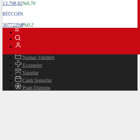
13.798,82
%0,70
Magazin
Teknoloji
BİTCOİN
Bafra Rehberi
3077229
฿
%0.2
Canlı TV
Hava Durumu
Canlı Borsa
Namaz Vakitleri
Eczaneler
Yazarlar
Canlı Sonuçlar
Puan Durumu