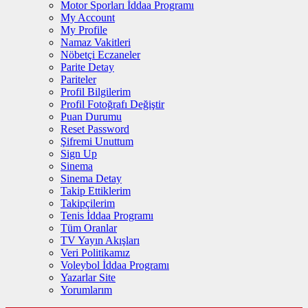
Motor Sporları İddaa Programı
My Account
My Profile
Namaz Vakitleri
Nöbetçi Eczaneler
Parite Detay
Pariteler
Profil Bilgilerim
Profil Fotoğrafı Değiştir
Puan Durumu
Reset Password
Şifremi Unuttum
Sign Up
Sinema
Sinema Detay
Takip Ettiklerim
Takipçilerim
Tenis İddaa Programı
Tüm Oranlar
TV Yayın Akışları
Veri Politikamız
Voleybol İddaa Programı
Yazarlar Site
Yorumlarım