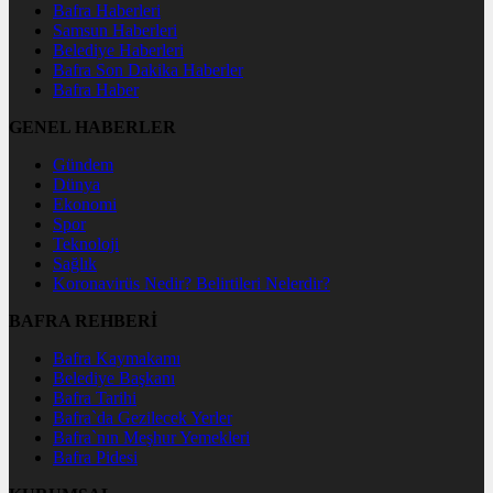
Bafra Haberleri
Samsun Haberleri
Belediye Haberleri
Bafra Son Dakika Haberler
Bafra Haber
GENEL HABERLER
Gündem
Dünya
Ekonomi
Spor
Teknoloji
Sağlık
Koronavirüs Nedir? Belirtileri Nelerdir?
BAFRA REHBERİ
Bafra Kaymakamı
Belediye Başkanı
Bafra Tarihi
Bafra`da Gezilecek Yerler
Bafra`nın Meşhur Yemekleri
Bafra Pidesi