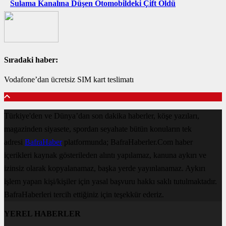
Sulama Kanalına Düşen Otomobildeki Çift Öldü
Sıradaki haber:
Vodafone’dan ücretsiz SIM kart teslimatı
Türkiye'den ve Dünya’dan son dakika haberler, köşe yazıları,
magazinden siyasete, spordan seyahate bütün konuların tek
adresi
BafraHaber
platformunda; BafraHaberler.Com haber
içerikleri kaynak gösterileden alıntı yapılamaz, kanuna aykırı ve
izinsiz olarak kopyalanamaz, başka yerde yayınlanamaz. Aykırı
işlem yapan kişi/kişiler için yasal başvuru hakkı saklı tutulmaktadır.
BafraHaberleri tercih ettiğiniz için teşekkür ederiz.
YEREL HABERLER