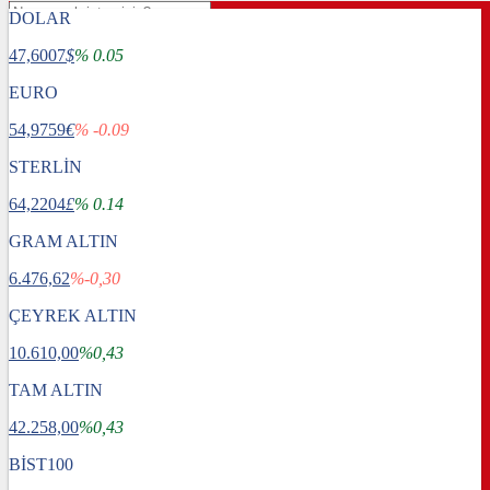
DOLAR
47,6007
$
% 0.05
EURO
54,9759
€
% -0.09
STERLİN
64,2204
£
% 0.14
GRAM ALTIN
6.476,62
%-0,30
ÇEYREK ALTIN
10.610,00
%0,43
TAM ALTIN
Gündem
42.258,00
Dünya
%0,43
Ekonomi
BİST100
Spor
Sağlık