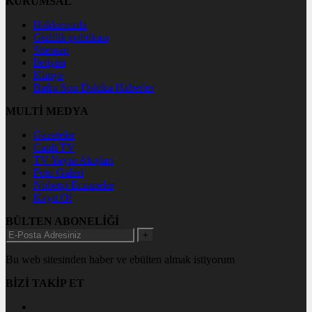
KURUMSAL
Hakkımızda
Gizlilik politikası
Sitemap
İletişim
Künye
Bafra Son Dakika Haberler
MULTİ MEDYA
Gazeteler
Canlı TV
TV Yayın Akışları
Foto Galeri
Nöbetçi Eczaneler
Kayıt Ol
BÜLTEN ABONELİĞİ
+
Bu web sitesinden haber ve ebülten almak istiyorum
BİZİ TAKİP ET