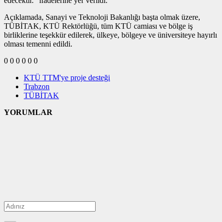
edecektir." ifadelerine yer verildi.
Açıklamada, Sanayi ve Teknoloji Bakanlığı başta olmak üzere,
TÜBİTAK, KTÜ Rektörlüğü, tüm KTÜ camiası ve bölge iş
birliklerine teşekkür edilerek, ülkeye, bölgeye ve üniversiteye hayırlı
olması temenni edildi.
0
0
0
0
0
0
KTÜ TTM'ye proje desteği
Trabzon
TÜBİTAK
YORUMLAR