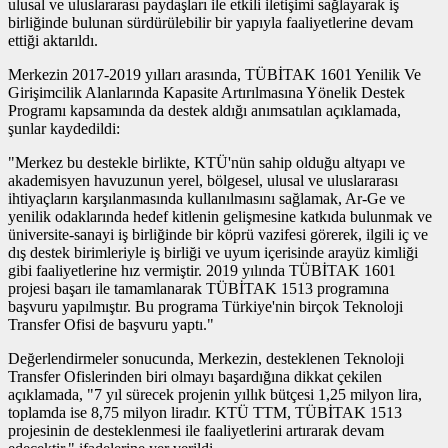
ulusal ve uluslararası paydaşları ile etkili iletişimi sağlayarak iş
birliğinde bulunan sürdürülebilir bir yapıyla faaliyetlerine devam
ettiği aktarıldı.
Merkezin 2017-2019 yılları arasında, TÜBİTAK 1601 Yenilik Ve
Girişimcilik Alanlarında Kapasite Artırılmasına Yönelik Destek
Programı kapsamında da destek aldığı anımsatılan açıklamada,
şunlar kaydedildi:
"Merkez bu destekle birlikte, KTÜ'nün sahip olduğu altyapı ve
akademisyen havuzunun yerel, bölgesel, ulusal ve uluslararası
ihtiyaçların karşılanmasında kullanılmasını sağlamak, Ar-Ge ve
yenilik odaklarında hedef kitlenin gelişmesine katkıda bulunmak ve
üniversite-sanayi iş birliğinde bir köprü vazifesi görerek, ilgili iç ve
dış destek birimleriyle iş birliği ve uyum içerisinde arayüz kimliği
gibi faaliyetlerine hız vermiştir. 2019 yılında TÜBİTAK 1601
projesi başarı ile tamamlanarak TÜBİTAK 1513 programına
başvuru yapılmıştır. Bu programa Türkiye'nin birçok Teknoloji
Transfer Ofisi de başvuru yaptı."
Değerlendirmeler sonucunda, Merkezin, desteklenen Teknoloji
Transfer Ofislerinden biri olmayı başardığına dikkat çekilen
açıklamada, "7 yıl sürecek projenin yıllık bütçesi 1,25 milyon lira,
toplamda ise 8,75 milyon liradır. KTÜ TTM, TÜBİTAK 1513
projesinin de desteklenmesi ile faaliyetlerini artırarak devam