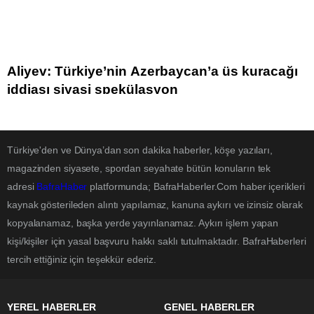
Aliyev: Türkiye’nin Azerbaycan’a üs kuracağı
iddiası siyasi spekülasyon
Türkiye'den ve Dünya’dan son dakika haberler, köşe yazıları,
magazinden siyasete, spordan seyahate bütün konuların tek
adresi
BafraHaber
platformunda; BafraHaberler.Com haber içerikleri
kaynak gösterileden alıntı yapılamaz, kanuna aykırı ve izinsiz olarak
kopyalanamaz, başka yerde yayınlanamaz. Aykırı işlem yapan
kişi/kişiler için yasal başvuru hakkı saklı tutulmaktadır. BafraHaberleri
tercih ettiğiniz için teşekkür ederiz.
YEREL HABERLER
GENEL HABERLER