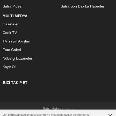
Bafra Pidesi
Bafra Son Dakika Haberler
MULTİ MEDYA
Gazeteler
Canlı TV
TV Yayın Akışları
Foto Galeri
Nöbetçi Eczaneler
Kayıt Ol
BİZİ TAKİP ET
BafraHaberler.com
Veri politikasındaki amaçlarla sınırlı ve mevzuata uygun şekilde çerez