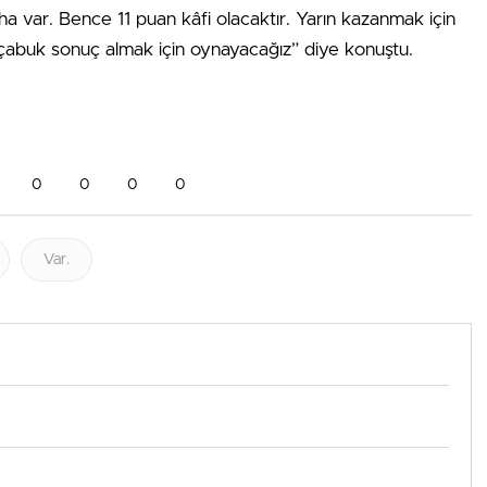
 var. Bence 11 puan kâfi olacaktır. Yarın kazanmak için
abuk sonuç almak için oynayacağız” diye konuştu.
0
0
0
0
Var.