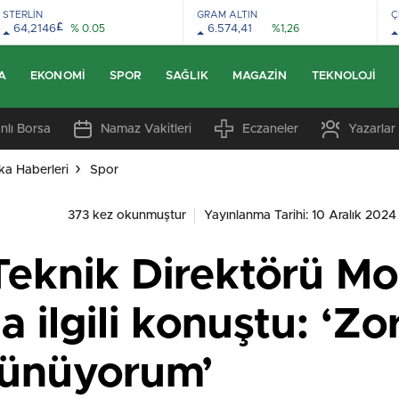
STERLİN
GRAM ALTIN
Ç
£
64,2146
% 0.05
6.574,41
%1,26
A
EKONOMI
SPOR
SAĞLIK
MAGAZIN
TEKNOLOJI
nlı Borsa
Namaz Vakitleri
Eczaneler
Yazarlar
ka Haberleri
Spor
373 kez okunmuştur
Yayınlanma Tarihi: 10 Aralık 2024
eknik Direktörü Mo
a ilgili konuştu: ‘Zo
şünüyorum’