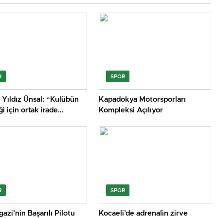
R
SPOR
 Yıldız Ünsal: “Kulübün
Kapadokya Motorsporları
i için ortak irade
Kompleksi Açılıyor
ulmalı”
R
SPOR
zi’nin Başarılı Pilotu
Kocaeli’de adrenalin zirve