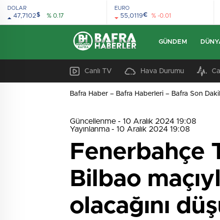
DOLAR
EURO
$
€
47,7102
% 0.17
55,0119
% -0.01
GÜNDEM
DÜNY
Canlı TV
Hava Durumu
Ca
Bafra Haber – Bafra Haberleri – Bafra Son Daki
Güncellenme - 10 Aralık 2024 19:08
Yayınlanma - 10 Aralık 2024 19:08
Fenerbahçe T
Bilbao maçıyl
olacağını dü