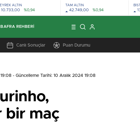
EYREK ALTIN
TAM ALTIN
BİS
10.733,00
%0,94
42.749,00
%0,94
1
BAFRA REHBERI
Canlı Sonuçlar
Puan Durumu
 19:08
- Güncelleme Tarihi: 10 Aralık 2024 19:08
urinho,
r bir maç