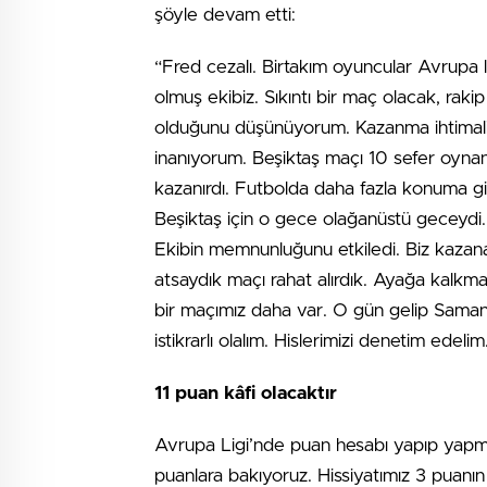
şöyle devam etti:
“Fred cezalı. Birtakım oyuncular Avrupa l
olmuş ekibiz. Sıkıntı bir maç olacak, raki
olduğunu düşünüyorum. Kazanma ihtimal
inanıyorum. Beşiktaş maçı 10 sefer oynansı
kazanırdı. Futbolda daha fazla konuma g
Beşiktaş için o gece olağanüstü geceydi. 
Ekibin memnunluğunu etkiledi. Biz kazanab
atsaydık maçı rahat alırdık. Ayağa kalkm
bir maçımız daha var. O gün gelip Samandı
istikrarlı olalım. Hislerimizi denetim ede
11 puan kâfi olacaktır
Avrupa Ligi’nde puan hesabı yapıp yapma
puanlara bakıyoruz. Hissiyatımız 3 puanın