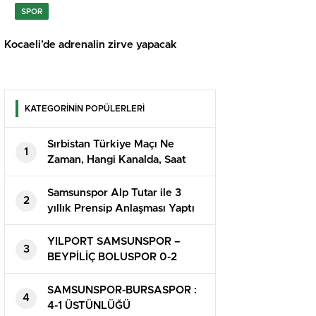
SPOR
Kocaeli’de adrenalin zirve yapacak
KATEGORİNİN POPÜLERLERİ
Sırbistan Türkiye Maçı Ne
1
Zaman, Hangi Kanalda, Saat
Kaçta?
Samsunspor Alp Tutar ile 3
2
yıllık Prensip Anlaşması Yaptı
YILPORT SAMSUNSPOR –
3
BEYPİLİÇ BOLUSPOR 0-2
SAMSUNSPOR-BURSASPOR :
4
4-1 ÜSTÜNLÜĞÜ