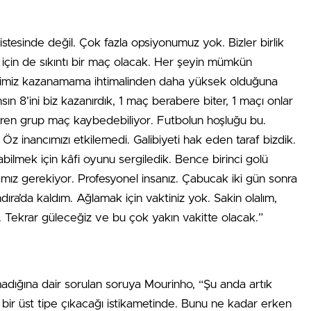
istesinde değil. Çok fazla opsiyonumuz yok. Bizler birlik
p için de sıkıntı bir maç olacak. Her şeyin mümkün
imiz kazanamama ihtimalinden daha yüksek olduğuna
n 8’ini biz kazanırdık, 1 maç berabere biter, 1 maçı onlar
iren grup maç kaybedebiliyor. Futbolun hoşluğu bu.
Öz inancımızı etkilemedi. Galibiyeti hak eden taraf bizdik.
ilmek için kâfi oyunu sergiledik. Bence birinci golü
amız gerekiyor. Profesyonel insanız. Çabucak iki gün sonra
ra’da kaldım. Ağlamak için vaktiniz yok. Sakin olalım,
lim. Tekrar güleceğiz ve bu çok yakın vakitte olacak.”
dığına dair sorulan soruya Mourinho, “Şu anda artık
 bir üst tipe çıkacağı istikametinde. Bunu ne kadar erken