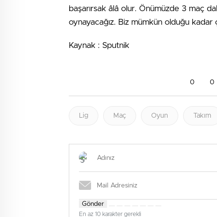
başarırsak âlâ olur. Önümüzde 3 maç daha
oynayacağız. Biz mümkün olduğu kadar ç
Kaynak : Sputnik
0
0
Lig
Maç
Oyun
Takım
Gönder
En az 10 karakter gerekli