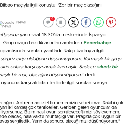
0
News
aftasında
yarın saat 18.30’da meskeninde İspanyol
k. Grup maçın hazırlıklarını tamamlarken
Fenerbahçe
toplantısında soruları yanıtladı. Rakip kadroyla ilgili
 sürpriz ekip olduğunu düşünmüyorum. Karmaşık bir grup
. Lakin onlara karşı oynamak karmaşık. Sadece
sıkıntı bir
maşık bir maç olacağını düşünmüyorum”
dedi.
î oyununa karşı aldıkları tedbirle ilgili sorulan soruya
ağım. Antrenmanı izlettirmememizin sebebi var. Rakibi çok
ayan iki kardeş çok tehlikeliler. Geriden gelen oyuncular da
n biliyorsunuz. Bizim nasıl oyun sergileyeceğimizi söyleyemem.
bede olacak, hala vakte muhtaçlığı var. Prag’da çok uygun bir
savaş sergiledik. Yarın da sonucu alacağımızı düşünüyorum.”