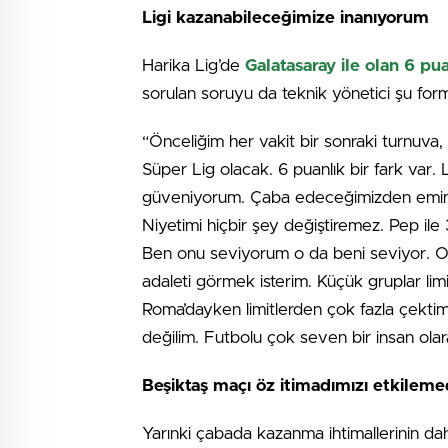
Ligi kazanabileceğimize inanıyorum
Harika Lig’de
Galatasaray ile olan 6 pu
sorulan soruyu da teknik yönetici şu form
“Önceliğim her vakit bir sonraki turnuva, 
Süper Lig olacak. 6 puanlık bir fark var
güveniyorum. Çaba edeceğimizden emini
Niyetimi hiçbir şey değiştiremez. Pep ile 
Ben onu seviyorum o da beni seviyor. On
adaleti görmek isterim. Küçük gruplar limi
Roma’dayken limitlerden çok fazla çektim
değilim. Futbolu çok seven bir insan olar
Beşiktaş maçı öz itimadımızı etkileme
Yarınki çabada kazanma ihtimallerinin da