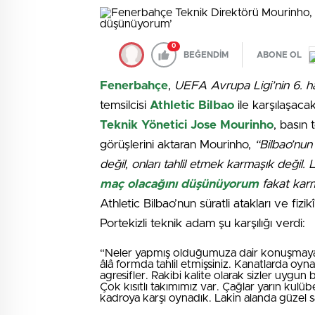
0
BEĞENDİM
ABONE OL
Fenerbahçe
,
UEFA Avrupa Ligi’nin 6. h
temsilcisi
Athletic Bilbao
ile karşılaşaca
Teknik Yönetici Jose Mourinho
, basın 
görüşlerini aktaran Mourinho,
“Bilbao’nun
değil, onları tahlil etmek karmaşık değil
maç olacağını düşünüyorum
fakat kar
Athletic Bilbao’nun süratli atakları ve fizik
Portekizli teknik adam şu karşılığı verdi:
“Neler yapmış olduğumuza dair konuşmayac
âlâ formda tahlil etmişsiniz. Kanatlarda oyn
agresifler. Rakibi kalite olarak sizler uygu
Çok kısıtlı takımımız var. Çağlar yarın kulü
kadroya karşı oynadık. Lakin alanda güzel 