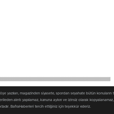
köşe yazıları, magazinden siyasete, spordan seyahate bütün konuların 
rileden alıntı yapılamaz, kanuna aykırı ve izinsiz olarak kopyalanama
ktadır. BafraHaberleri tercih ettiğiniz için teşekkür ederiz.