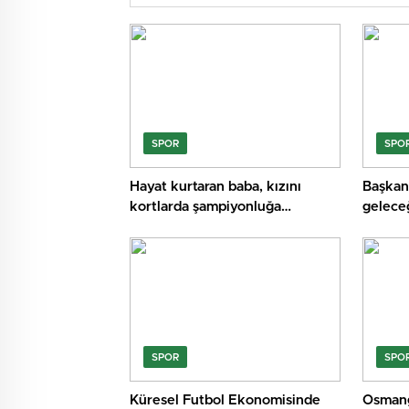
SPOR
SPO
Hayat kurtaran baba, kızını
Başkan
kortlarda şampiyonluğa
geleceğ
hazırlıyor
oluştur
SPOR
SPO
Küresel Futbol Ekonomisinde
Osmanga