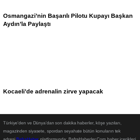
Osmangazi’nin Başarılı Pilotu Kupayı Başkan
Aydın’la Paylaştı
Kocaeli’de adrenalin zirve yapacak
Türkiye'den ve Dünya’dan son dakika haberler, köşe yazıları,
magazinden siyasete, spordan seyahate bütün konuların tek
adresi
BafraHaber
platformunda; BafraHaberler.Com haber içerikleri