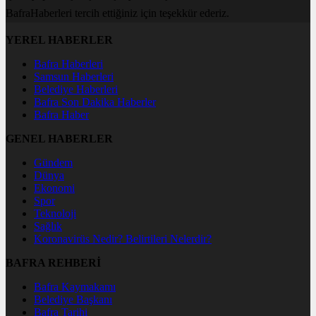
BafraHaberleri tercih ettiğiniz için teşekkür ederiz.
YEREL HABERLER
Bafra Haberleri
Samsun Haberleri
Belediye Haberleri
Bafra Son Dakika Haberler
Bafra Haber
GENEL HABERLER
Gündem
Dünya
Ekonomi
Spor
Teknoloji
Sağlık
Koronavirüs Nedir? Belirtileri Nelerdir?
BAFRA REHBERİ
Bafra Kaymakamı
Belediye Başkanı
Bafra Tarihi