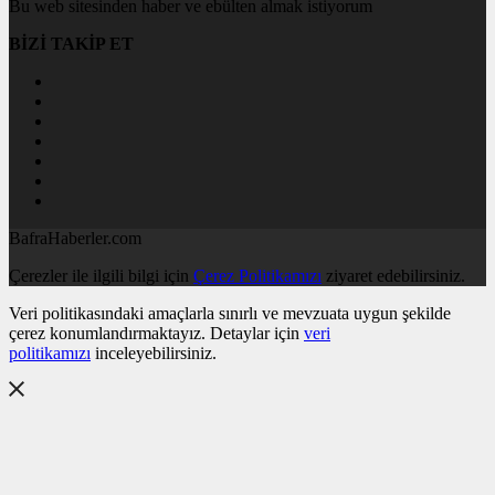
Bu web sitesinden haber ve ebülten almak istiyorum
BİZİ TAKİP ET
BafraHaberler.com
Çerezler ile ilgili bilgi için
Çerez Politikamızı
ziyaret edebilirsiniz.
Veri politikasındaki amaçlarla sınırlı ve mevzuata uygun şekilde
çerez konumlandırmaktayız. Detaylar için
veri
politikamızı
inceleyebilirsiniz.