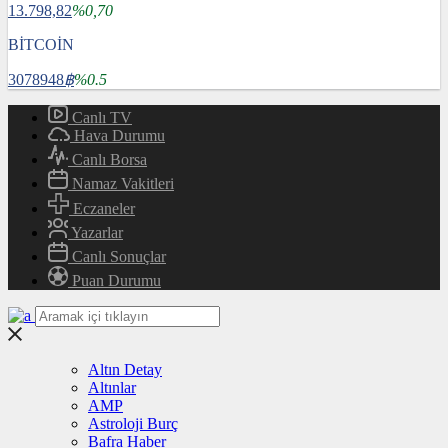
13.798,82
%0,70
BİTCOİN
3078948
฿
%0.5
Canlı TV
Hava Durumu
Canlı Borsa
Namaz Vakitleri
Eczaneler
Yazarlar
Canlı Sonuçlar
Puan Durumu
Altın Detay
Altınlar
AMP
Astroloji Burç
Bafra Haber