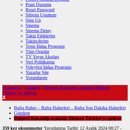
Puan Durumu
Reset Password
Şifremi Unuttum
Sign Up
Sinema
Sinema Detay
Takip Ettiklerim
Takipçilerim
Tenis İddaa Programı
Tüm Oranlar
TV Yayın Akışları
Veri Politikamız
Voleybol İddaa Programı
Yazarlar Site
Yorumlarım
Anasayfa
/
Gündem
/
Dışişleri Bakanlığı açıkladı: Blinken
Türkiye’ye geliyor
Bafra Haber – Bafra Haberleri – Bafra Son Dakika Haberleri
Gündem
Dışişleri Bakanlığı açıkladı: Blinken Türkiye’ye geliyor
359 kez okunmuştur
Yayınlanma Tarihi: 12 Aralık 2024 00:27
-