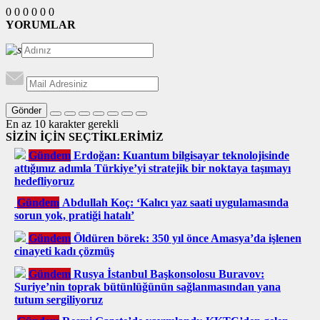
0
0
0
0
0
0
YORUMLAR
Gönder
En az 10 karakter gerekli
SİZİN İÇİN SEÇTİKLERİMİZ
Gündem
Erdoğan: Kuantum bilgisayar teknolojisinde
attığımız adımla Türkiye’yi stratejik bir noktaya taşımayı
hedefliyoruz
Gündem
Abdullah Koç: ‘Kalıcı yaz saati uygulamasında
sorun yok, pratiği hatalı’
Gündem
Öldüren börek: 350 yıl önce Amasya’da işlenen
cinayeti kadı çözmüş
Gündem
Rusya İstanbul Başkonsolosu Buravov:
Suriye’nin toprak bütünlüğünün sağlanmasından yana
tutum sergiliyoruz