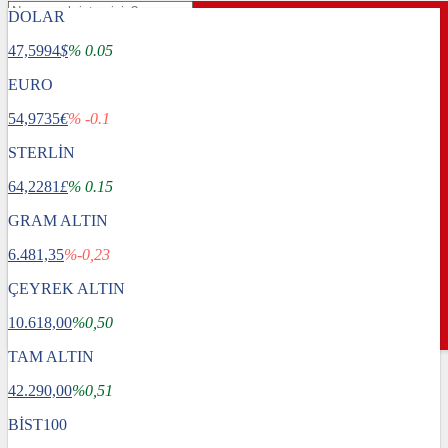
DOLAR
47,5994
$
% 0.05
EURO
Gündem
54,9735
Dünya
€
% -0.1
Ekonomi
STERLİN
Spor
Sağlık
64,2281
£
% 0.15
Magazin
Teknoloji
GRAM ALTIN
Bafra Rehberi
6.481,35
%-0,23
ÇEYREK ALTIN
10.618,00
%0,50
TAM ALTIN
42.290,00
%0,51
BİST100