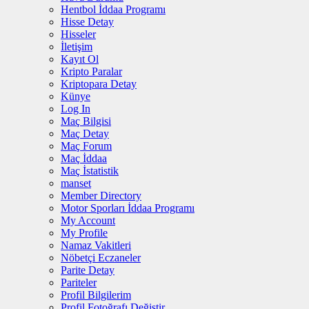
Hentbol İddaa Programı
Hisse Detay
Hisseler
İletişim
Kayıt Ol
Kripto Paralar
Kriptopara Detay
Künye
Log In
Maç Bilgisi
Maç Detay
Maç Forum
Maç İddaa
Maç İstatistik
manset
Member Directory
Motor Sporları İddaa Programı
My Account
My Profile
Namaz Vakitleri
Nöbetçi Eczaneler
Parite Detay
Pariteler
Profil Bilgilerim
Profil Fotoğrafı Değiştir