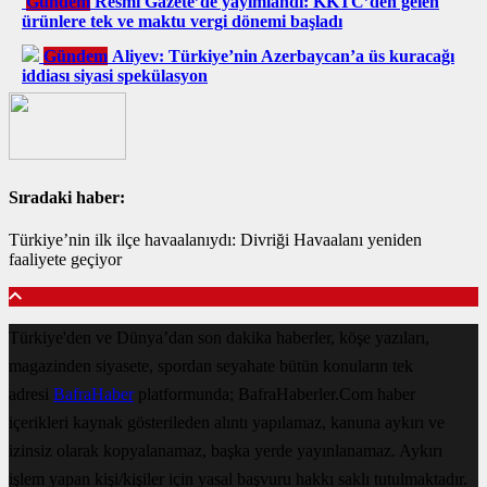
Gündem
Resmi Gazete’de yayımlandı: KKTC’den gelen
ürünlere tek ve maktu vergi dönemi başladı
Gündem
Aliyev: Türkiye’nin Azerbaycan’a üs kuracağı
iddiası siyasi spekülasyon
Sıradaki haber:
Türkiye’nin ilk ilçe havaalanıydı: Divriği Havaalanı yeniden
faaliyete geçiyor
Türkiye'den ve Dünya’dan son dakika haberler, köşe yazıları,
magazinden siyasete, spordan seyahate bütün konuların tek
adresi
BafraHaber
platformunda; BafraHaberler.Com haber
içerikleri kaynak gösterileden alıntı yapılamaz, kanuna aykırı ve
izinsiz olarak kopyalanamaz, başka yerde yayınlanamaz. Aykırı
işlem yapan kişi/kişiler için yasal başvuru hakkı saklı tutulmaktadır.