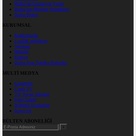
Bafra`da Gezilecek Yerler
Bafra`nın Meşhur Yemekleri
Bafra Pidesi
KURUMSAL
Hakkımızda
Gizlilik politikası
Sitemap
İletişim
Künye
Bafra Son Dakika Haberler
MULTİ MEDYA
Gazeteler
Canlı TV
TV Yayın Akışları
Foto Galeri
Nöbetçi Eczaneler
Kayıt Ol
BÜLTEN ABONELİĞİ
+