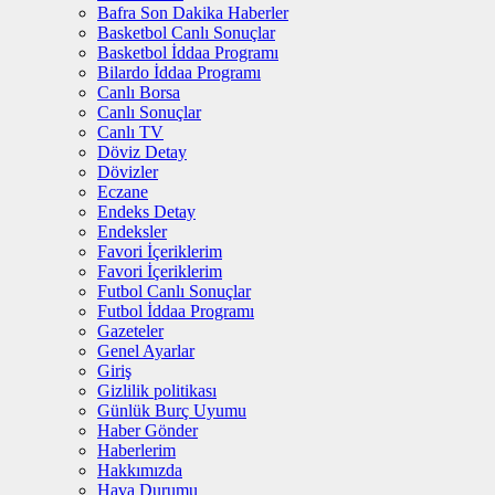
Bafra Son Dakika Haberler
Basketbol Canlı Sonuçlar
Basketbol İddaa Programı
Bilardo İddaa Programı
Canlı Borsa
Canlı Sonuçlar
Canlı TV
Döviz Detay
Dövizler
Eczane
Endeks Detay
Endeksler
Favori İçeriklerim
Favori İçeriklerim
Futbol Canlı Sonuçlar
Futbol İddaa Programı
Gazeteler
Genel Ayarlar
Giriş
Gizlilik politikası
Günlük Burç Uyumu
Haber Gönder
Haberlerim
Hakkımızda
Hava Durumu