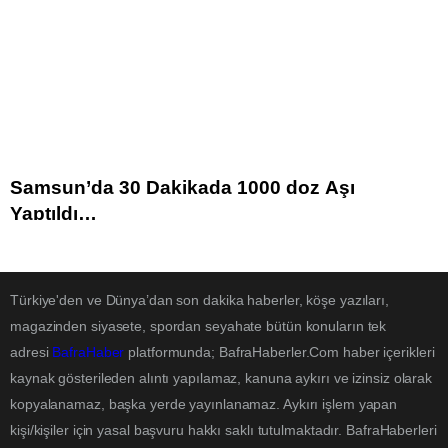
Samsun’da 30 Dakikada 1000 doz Aşı
Yaptıldı…
Türkiye'den ve Dünya’dan son dakika haberler, köşe yazıları,
magazinden siyasete, spordan seyahate bütün konuların tek
adresi
BafraHaber
platformunda; BafraHaberler.Com haber içerikleri
kaynak gösterileden alıntı yapılamaz, kanuna aykırı ve izinsiz olarak
kopyalanamaz, başka yerde yayınlanamaz. Aykırı işlem yapan
kişi/kişiler için yasal başvuru hakkı saklı tutulmaktadır. BafraHaberleri