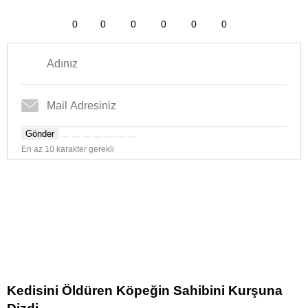
0
0
0
0
0
0
Gönder
En az 10 karakter gerekli
Kedisini Öldüren Köpeğin Sahibini Kurşuna