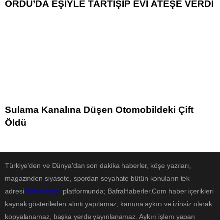
ORDU’DA EŞİYLE TARTIŞIP EVİ ATEŞE VERDİ
Sulama Kanalına Düşen Otomobildeki Çift
Öldü
Türkiye'den ve Dünya’dan son dakika haberler, köşe yazıları,
magazinden siyasete, spordan seyahate bütün konuların tek
adresi
BafraHaber
platformunda; BafraHaberler.Com haber içerikleri
kaynak gösterileden alıntı yapılamaz, kanuna aykırı ve izinsiz olarak
kopyalanamaz, başka yerde yayınlanamaz. Aykırı işlem yapan