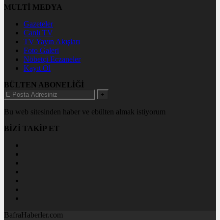
MULTİ MEDYA
Gazeteler
Canlı TV
TV Yayın Akışları
Foto Galeri
Nöbetçi Eczaneler
Kayıt Ol
BÜLTEN ABONELİĞİ
+
Bu web sitesinden haber ve ebülten almak istiyorum
BİZİ TAKİP ET
BafraHaberler.com