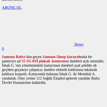
ABONE OL
News
0
Samsun Bafra
‘dan geçen
Samsun-Sinop karayolu
nda bir
şantiyeye ait
55 SG 819 plakalı komyon
un damberi açık unutuldu.
İshak G.’nin yönetimindeki kamyonun damberi açık şekilde alt
geçitten geçmeye çalışınca; damber elektrik kablosuna takılarak
kabloyu kopardı. Kamyonda bulunan İshak G. ile Memduh A.
yaralandı. Olay yerine 112 Sağlık Ekipleri gelerek yaralılar Bafra
Devlet Hastanesine kaldırıldı.