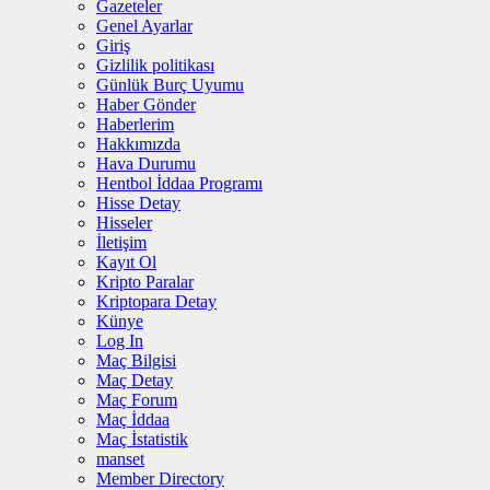
Gazeteler
Genel Ayarlar
Giriş
Gizlilik politikası
Günlük Burç Uyumu
Haber Gönder
Haberlerim
Hakkımızda
Hava Durumu
Hentbol İddaa Programı
Hisse Detay
Hisseler
İletişim
Kayıt Ol
Kripto Paralar
Kriptopara Detay
Künye
Log In
Maç Bilgisi
Maç Detay
Maç Forum
Maç İddaa
Maç İstatistik
manset
Member Directory