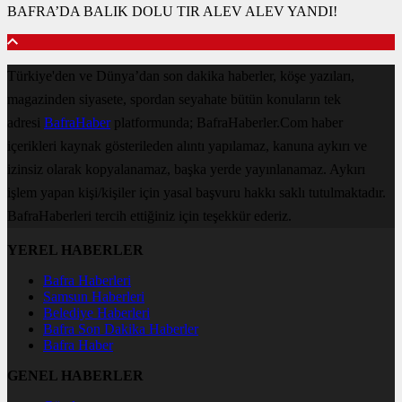
BAFRA’DA BALIK DOLU TIR ALEV ALEV YANDI!
Türkiye'den ve Dünya’dan son dakika haberler, köşe yazıları,
magazinden siyasete, spordan seyahate bütün konuların tek
adresi
BafraHaber
platformunda; BafraHaberler.Com haber
içerikleri kaynak gösterileden alıntı yapılamaz, kanuna aykırı ve
izinsiz olarak kopyalanamaz, başka yerde yayınlanamaz. Aykırı
işlem yapan kişi/kişiler için yasal başvuru hakkı saklı tutulmaktadır.
BafraHaberleri tercih ettiğiniz için teşekkür ederiz.
YEREL HABERLER
Bafra Haberleri
Samsun Haberleri
Belediye Haberleri
Bafra Son Dakika Haberler
Bafra Haber
GENEL HABERLER