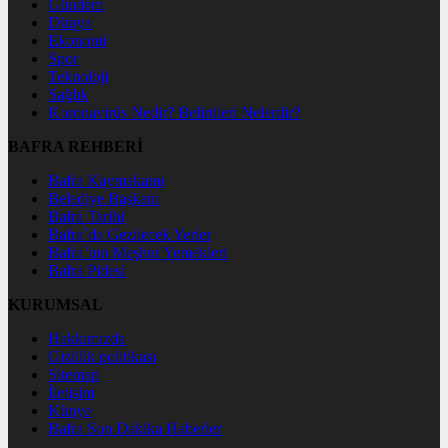
Gündem
Dünya
Ekonomi
Spor
Teknoloji
Sağlık
Koronavirüs Nedir? Belirtileri Nelerdir?
BAFRA REHBERİ
Bafra Kaymakamı
Belediye Başkanı
Bafra Tarihi
Bafra`da Gezilecek Yerler
Bafra`nın Meşhur Yemekleri
Bafra Pidesi
KURUMSAL
Hakkımızda
Gizlilik politikası
Sitemap
İletişim
Künye
Bafra Son Dakika Haberler