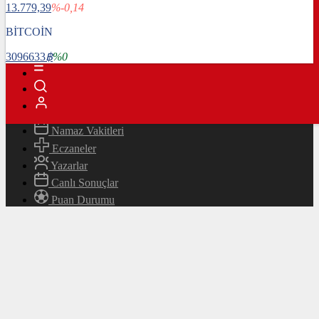
13.779,39
%-0,14
Magazin
Teknoloji
BİTCOİN
Bafra Rehberi
3096633
฿
%0
Canlı TV
Hava Durumu
Canlı Borsa
Namaz Vakitleri
Eczaneler
Yazarlar
Canlı Sonuçlar
Puan Durumu