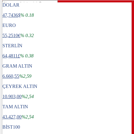
DOLAR
47,7436
$
% 0.18
EURO
55,2510
€
% 0.32
STERLİN
64,4811
£
% 0.38
GRAM ALTIN
6.660,55
%2,59
ÇEYREK ALTIN
10.903,00
%2,54
TAM ALTIN
Gündem
43.427,00
Dünya
%2,54
Ekonomi
BİST100
Spor
Sağlık