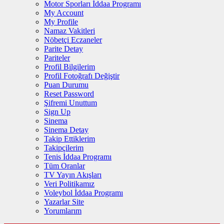
Motor Sporları İddaa Programı
My Account
My Profile
Namaz Vakitleri
Nöbetçi Eczaneler
Parite Detay
Pariteler
Profil Bilgilerim
Profil Fotoğrafı Değiştir
Puan Durumu
Reset Password
Şifremi Unuttum
Sign Up
Sinema
Sinema Detay
Takip Ettiklerim
Takipçilerim
Tenis İddaa Programı
Tüm Oranlar
TV Yayın Akışları
Veri Politikamız
Voleybol İddaa Programı
Yazarlar Site
Yorumlarım