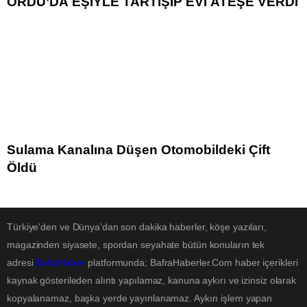
ORDU’DA EŞİYLE TARTIŞIP EVİ ATEŞE VERDİ
Sulama Kanalına Düşen Otomobildeki Çift
Öldü
Türkiye'den ve Dünya’dan son dakika haberler, köşe yazıları,
magazinden siyasete, spordan seyahate bütün konuların tek
adresi
BafraHaber
platformunda; BafraHaberler.Com haber içerikleri
kaynak gösterileden alıntı yapılamaz, kanuna aykırı ve izinsiz olarak
kopyalanamaz, başka yerde yayınlanamaz. Aykırı işlem yapan