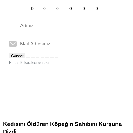
0
0
0
0
0
0
Gönder
En az 10 karakter gerekli
Kedisini Öldüren Köpeğin Sahibini Kurşuna
Dizdi