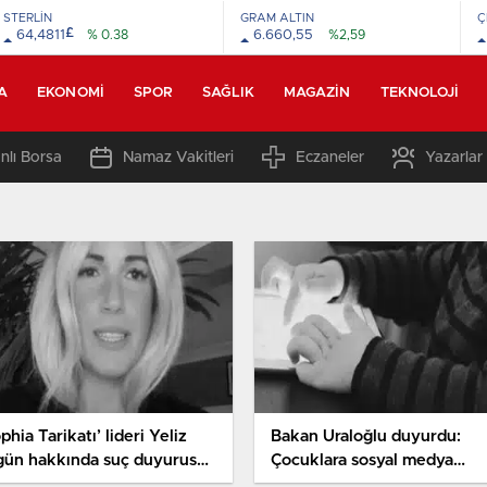
STERLİN
GRAM ALTIN
Ç
£
64,4811
% 0.38
6.660,55
%2,59
A
EKONOMI
SPOR
SAĞLIK
MAGAZIN
TEKNOLOJI
nlı Borsa
Namaz Vakitleri
Eczaneler
Yazarlar
phia Tarikatı’ lideri Yeliz
Bakan Uraloğlu duyurdu:
gün hakkında suç duyurusu:
Çocuklara sosyal medya
ruşturma başlatıldı
kısıtlaması geliyor