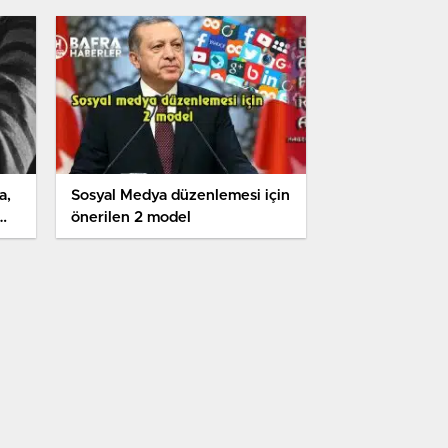
hakaret ve tehditten
yargılanacak
a,
Sosyal Medya düzenlemesi için
önerilen 2 model