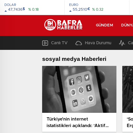
DOLAR
EURO
$
€
47,7436
% 0.18
55,2510
% 0.32
GÜNDEM
DÜNY
Canlı TV
Hava Durumu
Ca
sosyal medya Haberleri
Türkiye’nin internet
‘So
istatistikleri açıklandı: ‘Aktif
Er
303 milyon sosyal medya
So