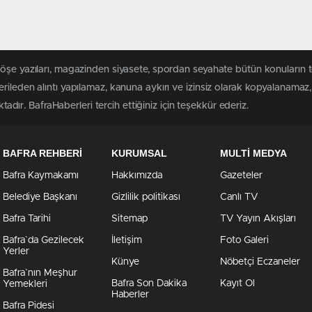
köşe yazıları, magazinden siyasete, spordan seyahate bütün konuların 
rileden alıntı yapılamaz, kanuna aykırı ve izinsiz olarak kopyalanama
ktadır. BafraHaberleri tercih ettiğiniz için teşekkür ederiz.
BAFRA REHBERİ
KURUMSAL
MULTİ MEDYA
Bafra Kaymakamı
Hakkımızda
Gazeteler
Belediye Başkanı
Gizlilik politikası
Canlı TV
Bafra Tarihi
Sitemap
TV Yayın Akışları
Bafra`da Gezilecek
İletişim
Foto Galeri
Yerler
Künye
Nöbetçi Eczaneler
Bafra`nın Meşhur
Bafra Son Dakika
Kayıt Ol
Yemekleri
Haberler
Bafra Pidesi