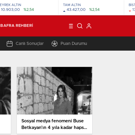
EYREK ALTIN
TAM ALTIN
BİS
10.903,00
%2,54
43.427,00
%2,54
1
BAFRA REHBERI
Canlı Sonuçlar
Puan Durumu
Sosyal medya fenomeni Buse
Betkayan’ın 4 yıla kadar hapsi
istendi: Eski sevgilisine