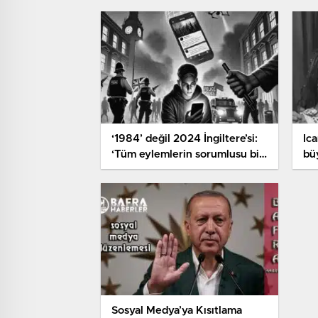
hesabı kullanılıyor’
‘1984’ değil 2024 İngiltere’si:
Ic
‘Tüm eylemlerin sorumlusu bir
bü
sosyal medya gönderisi oldu’
son
Ica
Sosyal Medya’ya Kısıtlama