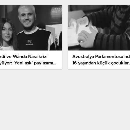
ardi ve Wanda Nara krizi
Avustralya Parlamentosu’nd
yüyor: ‘Yeni aşk’ paylaşımı
16 yaşından küçük çocuklar
rası küplere bindi, sürekli
için sosyal medya yasağı
rdi’yi aradı’
sunuldu