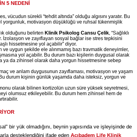
İN 5 NEDENİ
 vücudun sürekli “tehdit altında” olduğu algısını yaratır. Bu
sel yorgunluk, motivasyon düşüklüğü ve ruhsal tükenmişlik
lık olduğunu belirten
Klinik Psikolog Cansu Çelik
, “Sağlıklı
ırır. İzolasyon ve zayıflayan sosyal bağlar ise stres tepkisini
aşlı hissetmesine yol açabilir” diyor.
ve uygun şekilde ele alınmamış bazı travmatik deneyimler,
şmasına yol açabilir. Bu durum bazı kişilerin duygusal olarak
na ya da zihinsel olarak daha yorgun hissetmesine sebep
maç ve anlam duygusunun zayıflaması, motivasyon ve yaşam
r. Bu durum kişinin günlük yaşamda daha isteksiz, yorgun ve
onu olarak bilinen kortizolün uzun süre yüksek seyretmesi,
geyi olumsuz etkileyebilir. Bu durum hem zihinsel hem de
ırabilir.
RİYOR
al” bir yük olmadığını, beynin yapısında ve işleyişinde de
larla desteklendiğini ifade eden
Acıbadem Life Klinik