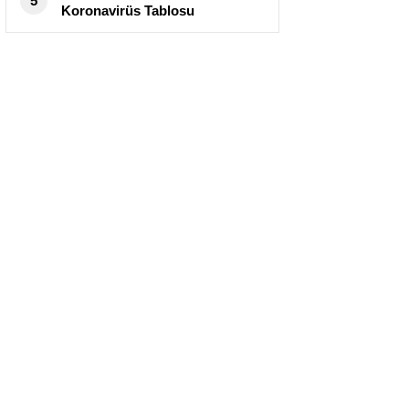
5
Koronavirüs Tablosu
Yayımlandı