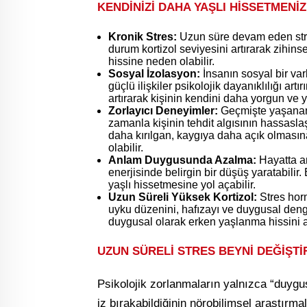
KENDİNİZİ DAHA YAŞLI HİSSETMENİZ
Kronik Stres:
Uzun süre devam eden stres,
durum kortizol seviyesini artırarak zihin
hissine neden olabilir.
Sosyal İzolasyon:
İnsanın sosyal bir var
güçlü ilişkiler psikolojik dayanıklılığı art
artırarak kişinin kendini daha yorgun ve y
Zorlayıcı Deneyimler:
Geçmişte yaşanan 
zamanla kişinin tehdit algısının hassasla
daha kırılgan, kaygıya daha açık olması
olabilir.
Anlam Duygusunda Azalma:
Hayatta a
enerjisinde belirgin bir düşüş yaratabili
yaşlı hissetmesine yol açabilir.
Uzun Süreli Yüksek Kortizol:
Stres horm
uyku düzenini, hafızayı ve duygusal den
duygusal olarak erken yaşlanma hissini art
UZUN SÜRELİ STRES BEYNİ DEĞİŞTİ
Psikolojik zorlanmaların yalnızca “duygus
iz bırakabildiğinin nörobilimsel araştırma