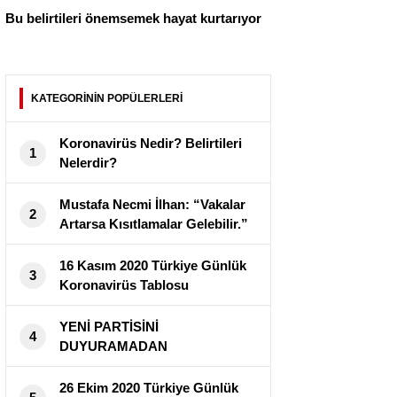
Bu belirtileri önemsemek hayat kurtarıyor
KATEGORİNİN POPÜLERLERİ
Koronavirüs Nedir? Belirtileri
1
Nelerdir?
Mustafa Necmi İlhan: “Vakalar
2
Artarsa Kısıtlamalar Gelebilir.”
16 Kasım 2020 Türkiye Günlük
3
Koronavirüs Tablosu
Yayımlandı
YENİ PARTİSİNİ
4
DUYURAMADAN
CORANAVİRÜS’E YAKALANDI
!
26 Ekim 2020 Türkiye Günlük