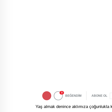
0
BEĞENDİM
ABONE OL
Yaş almak denince aklımıza çoğunlukla kır