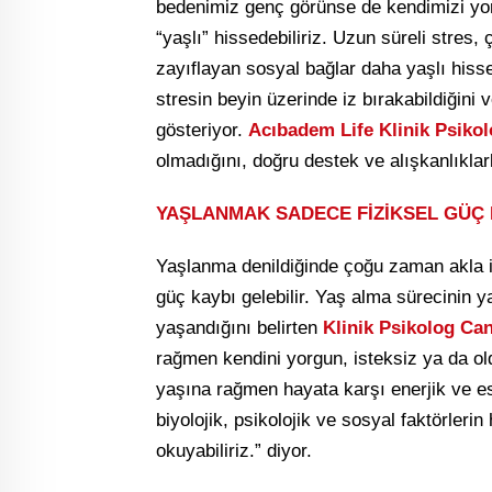
bedenimiz genç görünse de kendimizi yo
“yaşlı” hissedebiliriz. Uzun süreli str
zayıflayan sosyal bağlar daha yaşlı hisse
stresin beyin üzerinde iz bırakabildiğini 
gösteriyor.
Acıbadem Life Klinik Psiko
olmadığını, doğru destek ve alışkanlıkla
YAŞLANMAK SADECE FİZİKSEL GÜÇ 
Yaşlanma denildiğinde çoğu zaman akla ilk 
güç kaybı gelebilir. Yaş alma sürecinin 
yaşandığını belirten
Klinik Psikolog Ca
rağmen kendini yorgun, isteksiz ya da old
yaşına rağmen hayata karşı enerjik ve es
biyolojik, psikolojik ve sosyal faktörlerin
okuyabiliriz.” diyor.