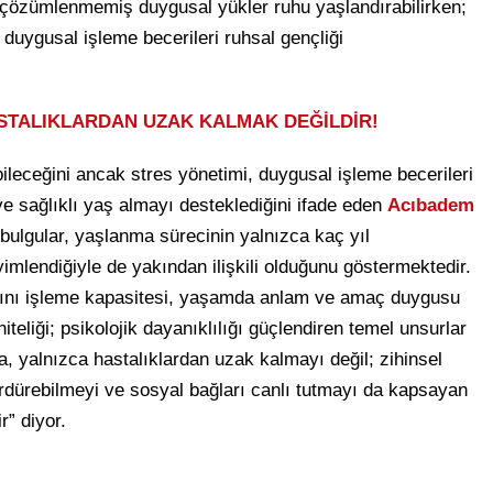
e çözümlenmemiş duygusal yükler ruhu yaşlandırabilirken;
ve duygusal işleme becerileri ruhsal gençliği
STALIKLARDAN UZAK KALMAK DEĞİLDİR!
bileceğini ancak stres yönetimi, duygusal işleme becerileri
ve sağlıklı yaş almayı desteklediğini ifade eden
Acıbadem
 bulgular, yaşlanma sürecinin yalnızca kaç yıl
yimlendiğiyle de yakından ilişkili olduğunu göstermektedir.
arını işleme kapasitesi, yaşamda anlam ve amaç duygusu
niteliği; psikolojik dayanıklılığı güçlendiren temel unsurlar
, yalnızca hastalıklardan uzak kalmayı değil; zihinsel
rdürebilmeyi ve sosyal bağları canlı tutmayı da kapsayan
ir” diyor.