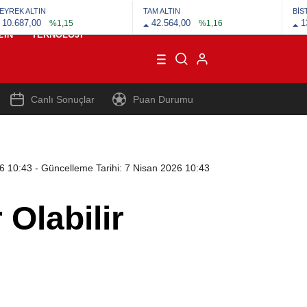
EYREK ALTIN
TAM ALTIN
BİS
10.687,00
42.564,00
1
%1,15
%1,16
ZIN
TEKNOLOJI
Canlı Sonuçlar
Puan Durumu
26 10:43
- Güncelleme Tarihi: 7 Nisan 2026 10:43
Olabilir