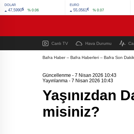
DOLAR
EURO
$
€
47,5990
55,0561
% 0.06
% 0.07
Canlı TV
Hava Durumu
Ca
Bafra Haber – Bafra Haberleri – Bafra Son Dakik
Güncellenme - 7 Nisan 2026 10:43
Yayınlanma - 7 Nisan 2026 10:43
Yaşınızdan Da
misiniz?