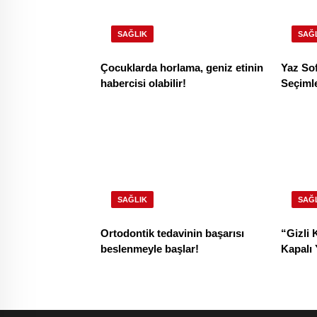
SAĞLIK
SAĞ
Çocuklarda horlama, geniz etinin
Yaz So
habercisi olabilir!
Seçiml
SAĞLIK
SAĞ
Ortodontik tedavinin başarısı
“Gizli
beslenmeyle başlar!
Kapalı 