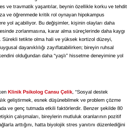
res ve travmatik yaşantılar, beynin özellikle korku ve tehdit
fıza ve öğrenmede kritik rol oynayan hipokampus
re yol açabiliyor. Bu değişimler, kişinin olayları daha
mesinde zorlanmasına, karar alma süreçlerinde daha kaygı
 Sürekli tetikte olma hali ve yüksek kortizol düzeyi,
gusal dayanıklılığı zayıflatabilirken; bireyin ruhsal
 kendini olduğundan daha “yaşlı” hissetme deneyimine yol
!
eken
Klinik Psikolog Cansu Çelik
, “Sosyal destek
dalık geliştirmek, esnek düşünebilmek ve problem çözme
ada ve genç tutmada etkili faktörlerdir. Benzer şekilde 80
şkin çalışmaları, bireylerin mutluluk oranlarının pozitif
ğlarla arttığını, hatta biyolojik stres yanıtını düzenlediğini