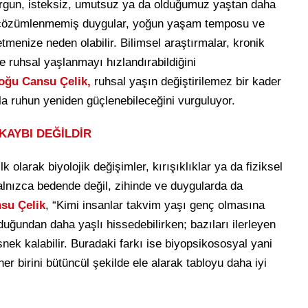
rgun, isteksiz, umutsuz ya da olduğumuz yaştan daha
es, çözümlenmemiş duygular, yoğun yaşam temposu ve
tmenize neden olabilir. Bilimsel araştırmalar, kronik
ve ruhsal yaşlanmayı hızlandırabildiğini
loğu Cansu Çelik,
ruhsal yaşın değiştirilemez bir kader
rla ruhun yeniden güçlenebileceğini vurguluyor.
KAYBI DEĞİLDİR
olarak biyolojik değişimler, kırışıklıklar ya da fiziksel
yalnızca bedende değil, zihinde ve duygularda da
nsu Çelik
, “Kimi insanlar takvim yaşı genç olmasına
uğundan daha yaşlı hissedebilirken; bazıları ilerleyen
nek kalabilir. Buradaki farkı ise biyopsikososyal yani
 her birini bütüncül şekilde ele alarak tabloyu daha iyi