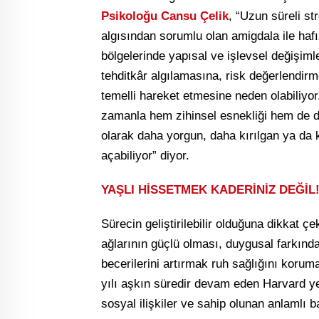
Psikoloğu Cansu Çelik
, “Uzun süreli st
algısından sorumlu olan amigdala ile ha
bölgelerinde yapısal ve işlevsel değişimle
tehditkâr algılamasına, risk değerlendir
temelli hareket etmesine neden olabiliyor.
zamanla hem zihinsel esnekliği hem de duy
olarak daha yorgun, daha kırılgan ya da
açabiliyor” diyor.
YAŞLI HİSSETMEK KADERİNİZ DEĞİL
Sürecin geliştirilebilir olduğuna dikkat ç
ağlarının güçlü olması, duygusal farkın
becerilerini artırmak ruh sağlığını korum
yılı aşkın süredir devam eden Harvard yeti
sosyal ilişkiler ve sahip olunan anlamlı ba