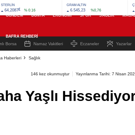
STERLİN
GRAM ALTIN
Ç
£
64,2087
6.545,23
% 0.16
%0,76
GÜNDEM
DÜNYA
EKONOMI
SPOR
SAĞLIK
MAGA
BAFRA REHBERI
nlı Borsa
Namaz Vakitleri
Eczaneler
Yazarlar
a Haberleri
Sağlık
146 kez okunmuştur
Yayınlanma Tarihi: 7 Nisan 20
ha Yaşlı Hissediyor 