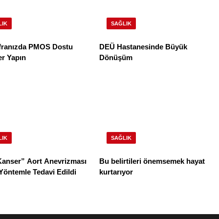
LIK
SAĞLIK
franızda PMOS Dostu
DEÜ Hastanesinde Büyük
er Yapın
Dönüşüm
LIK
SAĞLIK
 Kanser” Aort Anevrizması
Bu belirtileri önemsemek hayat
Yöntemle Tedavi Edildi
kurtarıyor