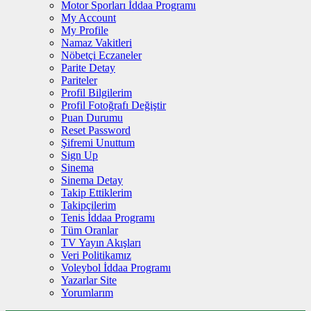
Motor Sporları İddaa Programı
My Account
My Profile
Namaz Vakitleri
Nöbetçi Eczaneler
Parite Detay
Pariteler
Profil Bilgilerim
Profil Fotoğrafı Değiştir
Puan Durumu
Reset Password
Şifremi Unuttum
Sign Up
Sinema
Sinema Detay
Takip Ettiklerim
Takipçilerim
Tenis İddaa Programı
Tüm Oranlar
TV Yayın Akışları
Veri Politikamız
Voleybol İddaa Programı
Yazarlar Site
Yorumlarım