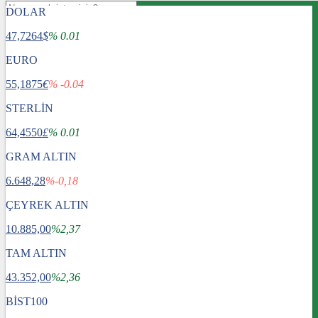
DOLAR
47,7264
$
% 0.01
EURO
55,1875
€
% -0.04
STERLİN
64,4550
£
% 0.01
GRAM ALTIN
6.648,28
%-0,18
ÇEYREK ALTIN
10.885,00
%2,37
TAM ALTIN
Gündem
43.352,00
Dünya
%2,36
Ekonomi
BİST100
Spor
Sağlık