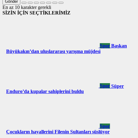
Gönder
En az 10 karakter gerekli
SİZİN İÇİN SEÇTİKLERİMİZ
Spor
Başkan
Büyükakın’dan uluslararası yarışma müjdesi
Spor
Süper
Enduro’da kupalar sahiplerini buldu
Spor
Çocukların hayallerini Filenin Sultanları süslüyor