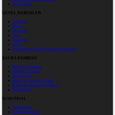
Bafra Haber
GENEL HABERLER
Gündem
Dünya
Ekonomi
Spor
Teknoloji
Sağlık
Koronavirüs Nedir? Belirtileri Nelerdir?
BAFRA REHBERİ
Bafra Kaymakamı
Belediye Başkanı
Bafra Tarihi
Bafra`da Gezilecek Yerler
Bafra`nın Meşhur Yemekleri
Bafra Pidesi
KURUMSAL
Hakkımızda
Gizlilik politikası