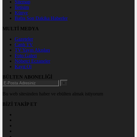
Sitemap
İletişim
Künye
Bafra Son Dakika Haberler
MULTİ MEDYA
Gazeteler
Canlı TV
TV Yayın Akışları
Foto Galeri
Nöbetçi Eczaneler
Kayıt Ol
BÜLTEN ABONELİĞİ
+
Bu web sitesinden haber ve ebülten almak istiyorum
BİZİ TAKİP ET