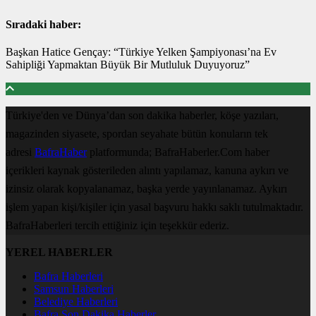
Sıradaki haber:
Başkan Hatice Gençay: “Türkiye Yelken Şampiyonası’na Ev
Sahipliği Yapmaktan Büyük Bir Mutluluk Duyuyoruz”
Türkiye'den ve Dünya’dan son dakika haberler, köşe yazıları,
magazinden siyasete, spordan seyahate bütün konuların tek
adresi
BafraHaber
platformunda; BafraHaberler.Com haber
içerikleri kaynak gösterileden alıntı yapılamaz, kanuna aykırı ve
izinsiz olarak kopyalanamaz, başka yerde yayınlanamaz. Aykırı
işlem yapan kişi/kişiler için yasal başvuru hakkı saklı tutulmaktadır.
BafraHaberleri tercih ettiğiniz için teşekkür ederiz.
YEREL HABERLER
Bafra Haberleri
Samsun Haberleri
Belediye Haberleri
Bafra Son Dakika Haberler