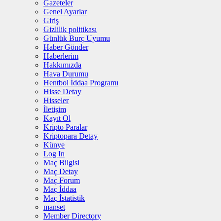
Gazeteler
Genel Ayarlar
Giriş
Gizlilik politikası
Günlük Burç Uyumu
Haber Gönder
Haberlerim
Hakkımızda
Hava Durumu
Hentbol İddaa Programı
Hisse Detay
Hisseler
İletişim
Kayıt Ol
Kripto Paralar
Kriptopara Detay
Künye
Log In
Maç Bilgisi
Maç Detay
Maç Forum
Maç İddaa
Maç İstatistik
manset
Member Directory