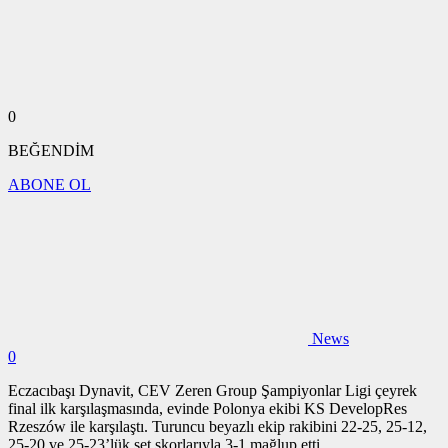
0
BEĞENDİM
ABONE OL
News
0
Eczacıbaşı Dynavit, CEV Zeren Group Şampiyonlar Ligi
çeyrek
final ilk karşılaşmasında, evinde
Polonya ekibi KS DevelopRes
Rzeszów
ile karşılaştı. Turuncu beyazlı ekip rakibini 22-25, 25-12,
25-20 ve 25-23’lük set skorlarıyla 3-1 mağlup etti.