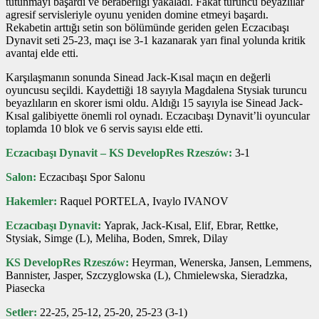
tutunmayı başardı ve beraberliği yakaladı. Fakat turuncu beyazlılar
agresif servisleriyle oyunu yeniden domine etmeyi başardı.
Rekabetin arttığı setin son bölümünde geriden gelen Eczacıbaşı
Dynavit seti 25-23, maçı ise 3-1 kazanarak yarı final yolunda kritik
avantaj elde etti.
Karşılaşmanın sonunda Sinead Jack-Kısal maçın en değerli
oyuncusu seçildi. Kaydettiği 18 sayıyla Magdalena Stysiak turuncu
beyazlıların en skorer ismi oldu. Aldığı 15 sayıyla ise Sinead Jack-
Kısal galibiyette önemli rol oynadı. Eczacıbaşı Dynavit’li oyuncular
toplamda 10 blok ve 6 servis sayısı elde etti.
Eczacıbaşı Dynavit – KS DevelopRes Rzeszów:
3-1
Salon:
Eczacıbaşı Spor Salonu
Hakemler:
Raquel PORTELA, Ivaylo IVANOV
Eczacıbaşı Dynavit:
Yaprak, Jack-Kısal, Elif, Ebrar, Rettke,
Stysiak, Simge (L), Meliha, Boden, Smrek, Dilay
KS DevelopRes Rzeszów:
Heyrman, Wenerska, Jansen, Lemmens,
Bannister, Jasper, Szczyglowska (L), Chmielewska, Sieradzka,
Piasecka
Setler:
22-25, 25-12, 25-20, 25-23 (3-1)