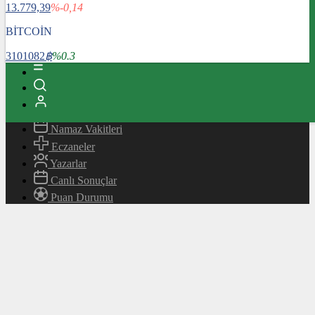
13.779,39
%-0,14
Magazin
Teknoloji
BİTCOİN
Bafra Rehberi
3101082
฿
%0.3
Canlı TV
Hava Durumu
Canlı Borsa
Namaz Vakitleri
Eczaneler
Yazarlar
Canlı Sonuçlar
Puan Durumu