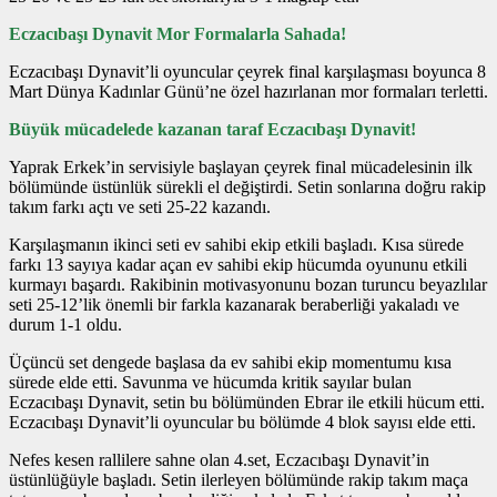
Eczacıbaşı Dynavit Mor Formalarla Sahada!
Eczacıbaşı Dynavit’li oyuncular çeyrek final karşılaşması boyunca 8
Mart Dünya Kadınlar Günü’ne özel hazırlanan mor formaları terletti.
Büyük mücadelede kazanan taraf Eczacıbaşı Dynavit!
Yaprak Erkek’in servisiyle başlayan çeyrek final mücadelesinin ilk
bölümünde üstünlük sürekli el değiştirdi. Setin sonlarına doğru rakip
takım farkı açtı ve seti 25-22 kazandı.
Karşılaşmanın ikinci seti ev sahibi ekip etkili başladı. Kısa sürede
farkı 13 sayıya kadar açan ev sahibi ekip hücumda oyununu etkili
kurmayı başardı. Rakibinin motivasyonunu bozan turuncu beyazlılar
seti 25-12’lik önemli bir farkla kazanarak beraberliği yakaladı ve
durum 1-1 oldu.
Üçüncü set dengede başlasa da ev sahibi ekip momentumu kısa
sürede elde etti. Savunma ve hücumda kritik sayılar bulan
Eczacıbaşı Dynavit, setin bu bölümünden Ebrar ile etkili hücum etti.
Eczacıbaşı Dynavit’li oyuncular bu bölümde 4 blok sayısı elde etti.
Nefes kesen rallilere sahne olan 4.set, Eczacıbaşı Dynavit’in
üstünlüğüyle başladı. Setin ilerleyen bölümünde rakip takım maça