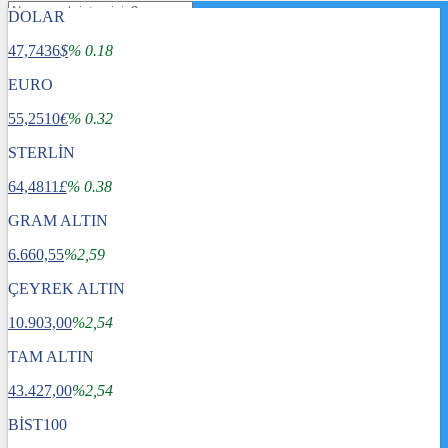
DOLAR
47,7436
$
% 0.18
EURO
55,2510
€
% 0.32
STERLİN
64,4811
£
% 0.38
GRAM ALTIN
6.660,55
%2,59
ÇEYREK ALTIN
10.903,00
%2,54
TAM ALTIN
Gündem
43.427,00
Dünya
%2,54
Ekonomi
BİST100
Spor
Sağlık