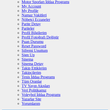
Motor Sporları İddaa Programı
My Account
My Profile
Namaz Vakitleri
Nöbetçi Eczaneler
Parite Detay
Pariteler
Profil Bilgilerim
Profil Fotoğrafı Değiştir
Puan Durumu
Reset Password
Şifremi Unuttum
Sign Up
Sinema
Sinema Detay
Takip Ettiklerim
Takipçilerim
Tenis İddaa Programı
Tüm Oranlar
TV Yayın Akışları
Veri Politikamız
Voleybol İddaa Programı
Yazarlar Site
Yorumlarım