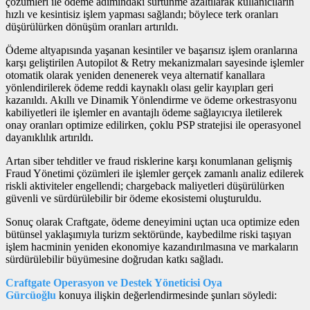
çözümleri ile ödeme adımındaki sürtünme azaltılarak kullanıcıların
hızlı ve kesintisiz işlem yapması sağlandı; böylece terk oranları
düşürülürken dönüşüm oranları artırıldı.
Ödeme altyapısında yaşanan kesintiler ve başarısız işlem oranlarına
karşı geliştirilen Autopilot & Retry mekanizmaları sayesinde işlemler
otomatik olarak yeniden denenerek veya alternatif kanallara
yönlendirilerek ödeme reddi kaynaklı olası gelir kayıpları geri
kazanıldı. Akıllı ve Dinamik Yönlendirme ve ödeme orkestrasyonu
kabiliyetleri ile işlemler en avantajlı ödeme sağlayıcıya iletilerek
onay oranları optimize edilirken, çoklu PSP stratejisi ile operasyonel
dayanıklılık artırıldı.
Artan siber tehditler ve fraud risklerine karşı konumlanan gelişmiş
Fraud Yönetimi çözümleri ile işlemler gerçek zamanlı analiz edilerek
riskli aktiviteler engellendi; chargeback maliyetleri düşürülürken
güvenli ve sürdürülebilir bir ödeme ekosistemi oluşturuldu.
Sonuç olarak Craftgate, ödeme deneyimini uçtan uca optimize eden
bütünsel yaklaşımıyla turizm sektöründe, kaybedilme riski taşıyan
işlem hacminin yeniden ekonomiye kazandırılmasına ve markaların
sürdürülebilir büyümesine doğrudan katkı sağladı.
Craftgate Operasyon ve Destek Yöneticisi Oya
Gürcüoğlu
konuya ilişkin değerlendirmesinde şunları söyledi: