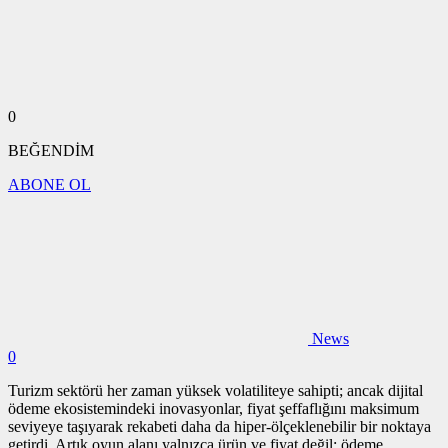
0
BEĞENDİM
ABONE OL
News
0
Turizm sektörü her zaman yüksek volatiliteye sahipti; ancak dijital
ödeme ekosistemindeki inovasyonlar, fiyat şeffaflığını maksimum
seviyeye taşıyarak rekabeti daha da hiper-ölçeklenebilir bir noktaya
getirdi. Artık oyun alanı yalnızca ürün ve fiyat değil; ödeme