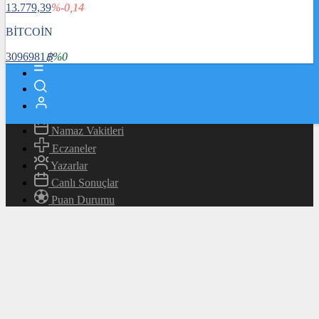
13.779,39
%-0,14
Magazin
Teknoloji
BİTCOİN
Bafra Rehberi
3096981
฿
%0
Canlı TV
Hava Durumu
Canlı Borsa
Namaz Vakitleri
Eczaneler
Yazarlar
Canlı Sonuçlar
Puan Durumu