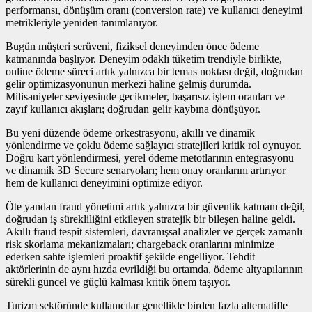
performansı, dönüşüm oranı (conversion rate) ve kullanıcı deneyimi
metrikleriyle yeniden tanımlanıyor.
Bugün müşteri serüveni, fiziksel deneyimden önce ödeme
katmanında başlıyor. Deneyim odaklı tüketim trendiyle birlikte,
online ödeme süreci artık yalnızca bir temas noktası değil, doğrudan
gelir optimizasyonunun merkezi haline gelmiş durumda.
Milisaniyeler seviyesinde gecikmeler, başarısız işlem oranları ve
zayıf kullanıcı akışları; doğrudan gelir kaybına dönüşüyor.
Bu yeni düzende ödeme orkestrasyonu, akıllı ve dinamik
yönlendirme ve çoklu ödeme sağlayıcı stratejileri kritik rol oynuyor.
Doğru kart yönlendirmesi, yerel ödeme metotlarının entegrasyonu
ve dinamik 3D Secure senaryoları; hem onay oranlarını artırıyor
hem de kullanıcı deneyimini optimize ediyor.
Öte yandan fraud yönetimi artık yalnızca bir güvenlik katmanı değil,
doğrudan iş sürekliliğini etkileyen stratejik bir bileşen haline geldi.
Akıllı fraud tespit sistemleri, davranışsal analizler ve gerçek zamanlı
risk skorlama mekanizmaları; chargeback oranlarını minimize
ederken sahte işlemleri proaktif şekilde engelliyor. Tehdit
aktörlerinin de aynı hızda evrildiği bu ortamda, ödeme altyapılarının
sürekli güncel ve güçlü kalması kritik önem taşıyor.
Turizm sektöründe kullanıcılar genellikle birden fazla alternatifle