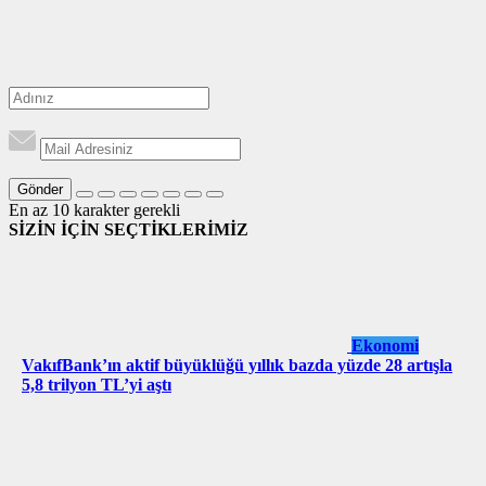
Gönder
En az 10 karakter gerekli
SİZİN İÇİN SEÇTİKLERİMİZ
Ekonomi
VakıfBank’ın aktif büyüklüğü yıllık bazda yüzde 28 artışla
5,8 trilyon TL’yi aştı