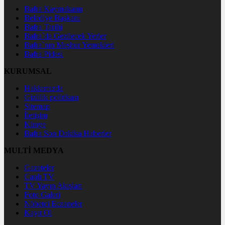
Bafra Kaymakamı
Belediye Başkanı
Bafra Tarihi
Bafra`da Gezilecek Yerler
Bafra`nın Meşhur Yemekleri
Bafra Pidesi
KURUMSAL
Hakkımızda
Gizlilik politikası
Sitemap
İletişim
Künye
Bafra Son Dakika Haberler
MULTİ MEDYA
Gazeteler
Canlı TV
TV Yayın Akışları
Foto Galeri
Nöbetçi Eczaneler
Kayıt Ol