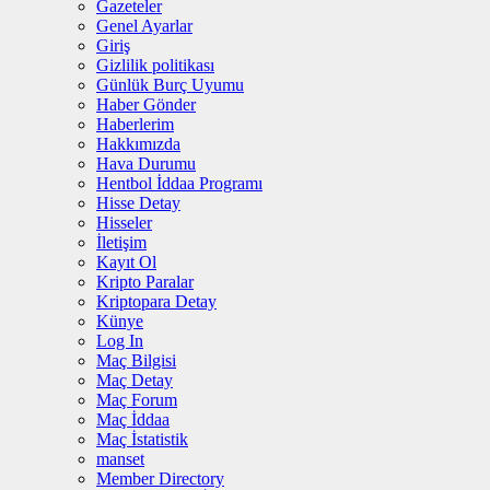
Gazeteler
Genel Ayarlar
Giriş
Gizlilik politikası
Günlük Burç Uyumu
Haber Gönder
Haberlerim
Hakkımızda
Hava Durumu
Hentbol İddaa Programı
Hisse Detay
Hisseler
İletişim
Kayıt Ol
Kripto Paralar
Kriptopara Detay
Künye
Log In
Maç Bilgisi
Maç Detay
Maç Forum
Maç İddaa
Maç İstatistik
manset
Member Directory