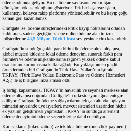
ödeme adımına geliyor. Bu da ödeme sayfasının en kırılgan
dönüşüm noktası olduğunu gösteriyor. Tek bir başarısız işlem,
kullanıcıyı kolayca rakip platforma yönlendirebilir ve bu kayıp çoğu
zaman geri kazanılamaz.
Craftgate ise, ödeme süreçlerindeki kritik kayıp noktalarını ortadan
kaldırarak, sadece geçtiğimiz sene online ödeme alan turizm
müşterilerine
43,5 Milyon Türk Lirası
seviyesinde ciro kazandırdı.
Craftgate’in sunduğu çoklu para birimi ile ödeme alma altyapısı,
global müşteri kitlesine lokal ödeme deneyimi sunarak farklı para
birimleri ve ödeme alışkanlıklarına rağmen yüksek ödeme kabul
oranlarının korunmasına katkı sağladı. Bu yaklaşımın en güçlü
örneklerinden biri Craftgate’in Türk Hava Yolları’nın iştiraki
TKPAY, (Türk Hava Yolları Elektronik Para ve Ödeme Hizmetleri
A.Ş.) ile iş birliğine imza atması oldu.
İş birliği kapsamında, TKPAY’in havacılık ve seyahati merkeze alan
ödeme altyapısı doğrudan Craftgate’in orkestrasyon ağına entegre
ediliyor. Craftgate’in ödeme sağlayıcılarını tek çatı altında toplayan
mimarisi sayesinde üye işyerleri, mevcut sistemleri üzerinden hiçbir
ek yazılım geliştirmesi yapmadan TKPAY’in sunduğu alternatif
ödeme deneyimini ödeme seçeneklerine dahil edebiliyor.
Kart saklama (tokenization) ve tek tıkla ödeme (one-click payment)