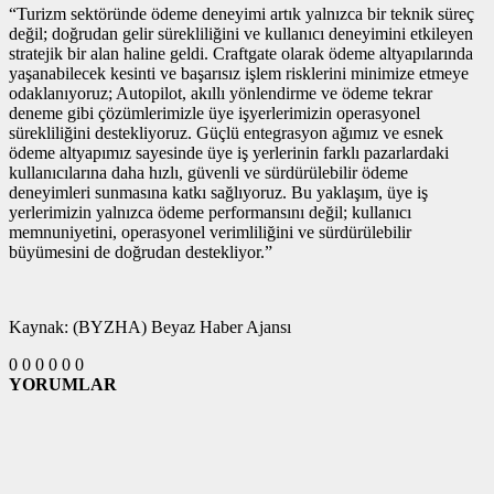
“Turizm sektöründe ödeme deneyimi artık yalnızca bir teknik süreç
değil; doğrudan gelir sürekliliğini ve kullanıcı deneyimini etkileyen
stratejik bir alan haline geldi. Craftgate olarak ödeme altyapılarında
yaşanabilecek kesinti ve başarısız işlem risklerini minimize etmeye
odaklanıyoruz; Autopilot, akıllı yönlendirme ve ödeme tekrar
deneme gibi çözümlerimizle üye işyerlerimizin operasyonel
sürekliliğini destekliyoruz. Güçlü entegrasyon ağımız ve esnek
ödeme altyapımız sayesinde üye iş yerlerinin farklı pazarlardaki
kullanıcılarına daha hızlı, güvenli ve sürdürülebilir ödeme
deneyimleri sunmasına katkı sağlıyoruz. Bu yaklaşım, üye iş
yerlerimizin yalnızca ödeme performansını değil; kullanıcı
memnuniyetini, operasyonel verimliliğini ve sürdürülebilir
büyümesini de doğrudan destekliyor.”
Kaynak: (BYZHA) Beyaz Haber Ajansı
0
0
0
0
0
0
YORUMLAR