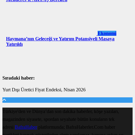
Ekonomi
Haymana’nın Geleceği ve Yatırım Potansiyeli Masaya
Yatırıldı
Sıradaki haber:
Yurt Dışı Üretici Fiyat Endeksi, Nisan 2026
Türkiye'den ve Dünya’dan son dakika haberler, köşe yazıları,
magazinden siyasete, spordan seyahate bütün konuların tek
adresi
BafraHaber
platformunda; BafraHaberler.Com haber
içerikleri kaynak gösterileden alıntı yapılamaz, kanuna aykırı ve