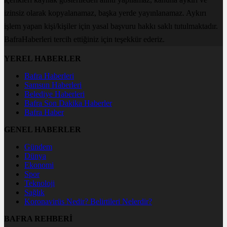
izinsiz olarak kopyalanamaz, başka yerde yayınlanamaz. Aykırı
işlem yapan kişi/kişiler için yasal başvuru hakkı saklı tutulmaktadır.
BafraHaberleri tercih ettiğiniz için teşekkür ederiz.
YEREL HABERLER
Bafra Haberleri
Samsun Haberleri
Belediye Haberleri
Bafra Son Dakika Haberler
Bafra Haber
GENEL HABERLER
Gündem
Dünya
Ekonomi
Spor
Teknoloji
Sağlık
Koronavirüs Nedir? Belirtileri Nelerdir?
BAFRA REHBERİ