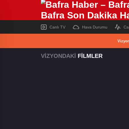
Canlı TV
Hava Durumu
Ca
Vizyon
VİZYONDAKİ
FİLMLER