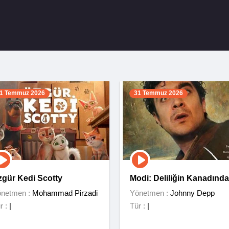
1 Temmuz 2026
31 Temmuz 2026
zgür Kedi Scotty
Modi: Deliliğin Kanadında
Üç Gün
netmen :
Mohammad Pirzadi
Yönetmen :
Johnny Depp
r :
|
Tür :
|