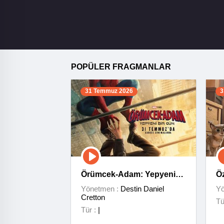
POPÜLER FRAGMANLAR
31 Temmuz 2026
3
Örümcek-Adam: Yepyeni
Ö
Bir Gün
Yönetmen :
Destin Daniel
Yö
Cretton
Tü
Tür :
|