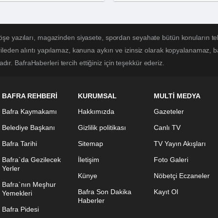
öşe yazıları, magazinden siyasete, spordan seyahate bütün konuların te
ileden alıntı yapılamaz, kanuna aykırı ve izinsiz olarak kopyalanamaz, 
adır. BafraHaberleri tercih ettiğiniz için teşekkür ederiz.
BAFRA REHBERİ
KURUMSAL
MULTİ MEDYA
Bafra Kaymakamı
Hakkımızda
Gazeteler
Belediye Başkanı
Gizlilik politikası
Canlı TV
Bafra Tarihi
Sitemap
TV Yayın Akışları
Bafra`da Gezilecek
İletişim
Foto Galeri
Yerler
Künye
Nöbetçi Eczaneler
Bafra`nın Meşhur
Bafra Son Dakika
Kayıt Ol
Yemekleri
Haberler
Bafra Pidesi