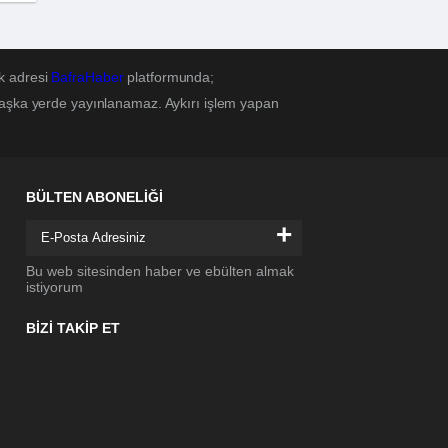
k adresi
BafraHaber
platformunda;
başka yerde yayınlanamaz. Aykırı işlem yapan
BÜLTEN ABONELİĞİ
+
Bu web sitesinden haber ve ebülten almak
istiyorum
BİZİ TAKİP ET