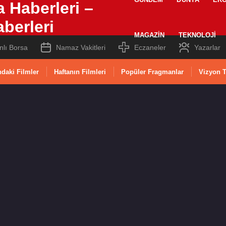
MAGAZIN
TEKNOLOJI
nlı Borsa
Namaz Vakitleri
Eczaneler
Yazarlar
daki Filmler
Haftanın Filmleri
Popüler Fragmanlar
Vizyon T