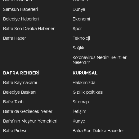
Bafra Haberleri
Gündem
Samsun Haberleri
Dünya
Belediye Haberleri
Ekonomi
Bafra Son Dakika Haberler
Spor
Bafra Haber
Teknoloji
Sağlık
Koronavirüs Nedir? Belirtileri
Nelerdir?
BAFRA REHBERİ
KURUMSAL
Bafra Kaymakamı
Hakkımızda
Belediye Başkanı
Gizlilik politikası
Bafra Tarihi
Sitemap
Bafra`da Gezilecek Yerler
İletişim
Bafra`nın Meşhur Yemekleri
Künye
Bafra Pidesi
Bafra Son Dakika Haberler