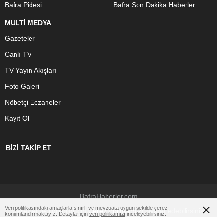
Bafra Pidesi
Bafra Son Dakika Haberler
MULTİ MEDYA
Gazeteler
Canlı TV
TV Yayın Akışları
Foto Galeri
Nöbetçi Eczaneler
Kayıt Ol
BİZİ TAKİP ET
BafraHaberler.com
Veri politikasındaki amaçlarla sınırlı ve mevzuata uygun şekilde çerez
Çerezler ile ilgili bilgi için
Çerez Politikamızı
ziyaret edebilirsiniz.
konumlandırmaktayız. Detaylar için
veri politikamızı
inceleyebilirsiniz.