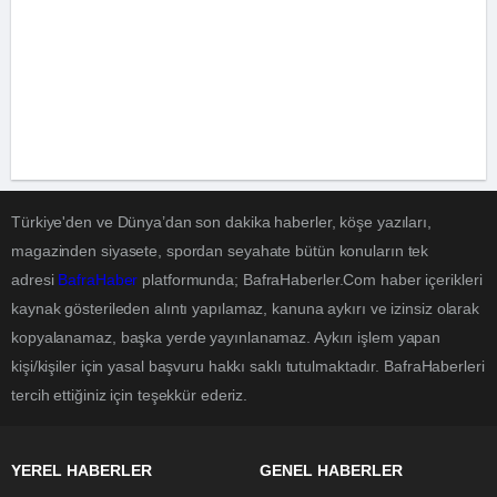
Türkiye'den ve Dünya’dan son dakika haberler, köşe yazıları,
magazinden siyasete, spordan seyahate bütün konuların tek
adresi
BafraHaber
platformunda; BafraHaberler.Com haber içerikleri
kaynak gösterileden alıntı yapılamaz, kanuna aykırı ve izinsiz olarak
kopyalanamaz, başka yerde yayınlanamaz. Aykırı işlem yapan
kişi/kişiler için yasal başvuru hakkı saklı tutulmaktadır. BafraHaberleri
tercih ettiğiniz için teşekkür ederiz.
YEREL HABERLER
GENEL HABERLER