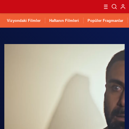
Vizyondaki Filmler
Haftanın Filmleri
Popüler Fragmanlar