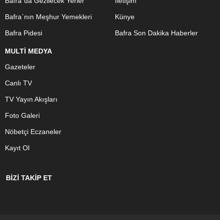
Bafra`da Gezilecek Yerler
İletişim
Bafra`nın Meşhur Yemekleri
Künye
Bafra Pidesi
Bafra Son Dakika Haberler
MULTİ MEDYA
Gazeteler
Canlı TV
TV Yayın Akışları
Foto Galeri
Nöbetçi Eczaneler
Kayıt Ol
BİZİ TAKİP ET