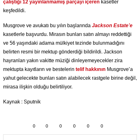
çalıştığı 12 yayınlanmamış parçayı içeren
kasetler
keşfedildi.
Musgrove ve avukatı bu yılın başlarında
Jackson Estate’e
kasetlerle başvurdu. Mirasın bunları satın almayı reddettiği
ve 56 yaşındaki adama mülkiyet tezinde bulunmadığını
belirten resmi bir mektup gönderdiği bildirildi. Jackson
hayranları yakın vakitte müziği dinleyemeyecekler zira
mektupta kayıtların ve bestelerin
telif hakkının
Musgrove’a
yahut gelecekte bunları satın alabilecek rastgele birine değil,
mirasa ilişkin olduğu belirtiliyor.
Kaynak : Sputnik
0
0
0
0
0
0