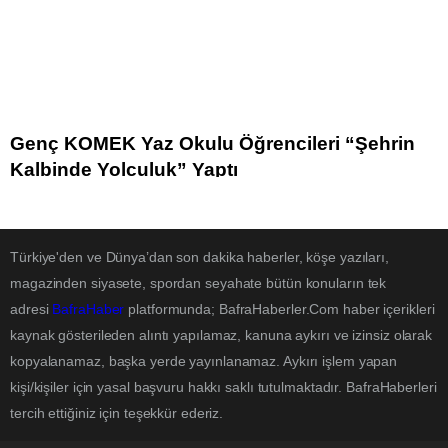
Genç KOMEK Yaz Okulu Öğrencileri “Şehrin
Kalbinde Yolculuk” Yaptı
Türkiye'den ve Dünya’dan son dakika haberler, köşe yazıları,
magazinden siyasete, spordan seyahate bütün konuların tek
adresi
BafraHaber
platformunda; BafraHaberler.Com haber içerikleri
kaynak gösterileden alıntı yapılamaz, kanuna aykırı ve izinsiz olarak
kopyalanamaz, başka yerde yayınlanamaz. Aykırı işlem yapan
kişi/kişiler için yasal başvuru hakkı saklı tutulmaktadır. BafraHaberleri
tercih ettiğiniz için teşekkür ederiz.