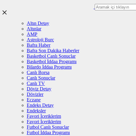
Altın Detay
Altınlar
AMP
Astroloji Burç
Bafra Haber
Bafra Son Dakika Haberler
Basketbol Canlı Sonuçlar
Basketbol İddaa Programı
Bilardo İddaa Programı
Canlı Borsa
Canlı Sonuçlar
Canlı TV
Döviz Detay
Dövizler
Eczane
Endeks Detay
Endeksler
Favori İçeriklerim
Favori İçeriklerim
Futbol Canlı Sonuçlar
Futbol İddaa Programı