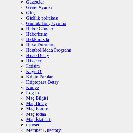
Gazeteler
Genel Ayarlar
Giriş
Gizlilik politikası
Günlük Burç Uyumu
Haber Gönder
Haberlerim
Hakkımızda
Hava Durumu
Hentbol İddaa Programı
Hisse Detay
Hisseler
İletişim
Kayıt Ol
Kripto Paralar
Kriptopara Detay
Künye
Log In
Maç Bilgisi
Maç Detay
Maç Forum
Maç İddaa
Maç İstatistik
manset
Member Directory