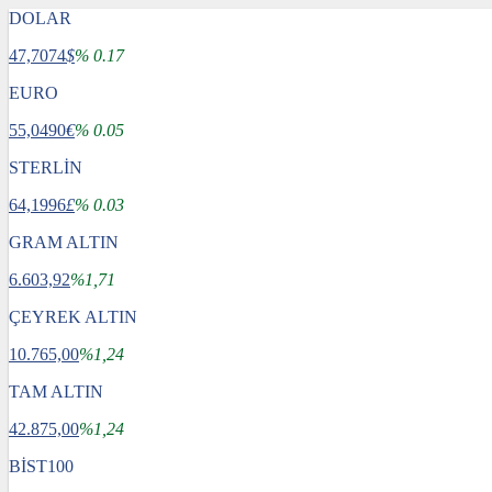
DOLAR
47,7074
$
% 0.17
EURO
55,0490
€
% 0.05
STERLİN
64,1996
£
% 0.03
GRAM ALTIN
6.603,92
%1,71
ÇEYREK ALTIN
10.765,00
%1,24
TAM ALTIN
42.875,00
%1,24
BİST100