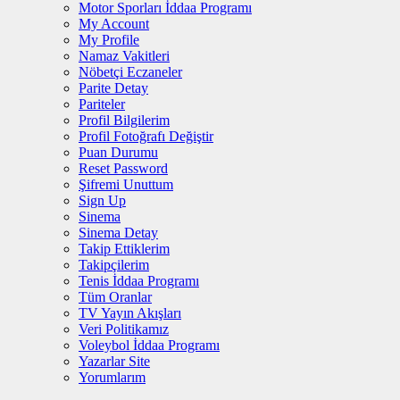
Motor Sporları İddaa Programı
My Account
My Profile
Namaz Vakitleri
Nöbetçi Eczaneler
Parite Detay
Pariteler
Profil Bilgilerim
Profil Fotoğrafı Değiştir
Puan Durumu
Reset Password
Şifremi Unuttum
Sign Up
Sinema
Sinema Detay
Takip Ettiklerim
Takipçilerim
Tenis İddaa Programı
Tüm Oranlar
TV Yayın Akışları
Veri Politikamız
Voleybol İddaa Programı
Yazarlar Site
Yorumlarım