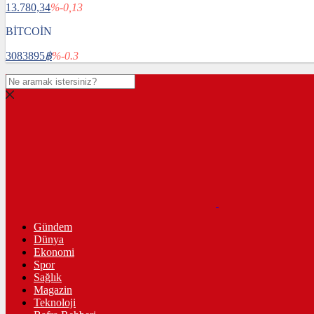
13.780,34
%-0,13
BİTCOİN
3083895
฿
%-0.3
Gündem
Dünya
Ekonomi
Spor
Sağlık
Magazin
Teknoloji