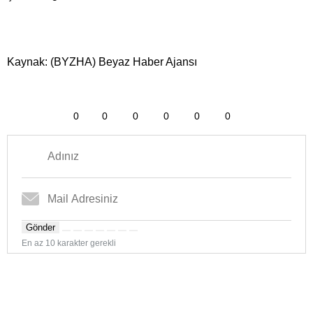
Kaynak: (BYZHA) Beyaz Haber Ajansı
0
0
0
0
0
0
Gönder
En az 10 karakter gerekli