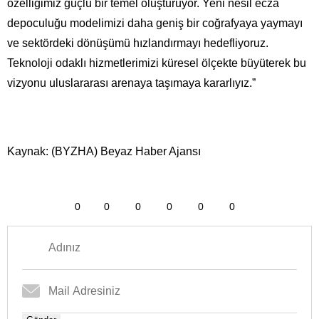
özelliğimiz güçlü bir temel oluşturuyor. Yeni nesil ecza
depoculuğu modelimizi daha geniş bir coğrafyaya yaymayı
ve sektördeki dönüşümü hızlandırmayı hedefliyoruz.
Teknoloji odaklı hizmetlerimizi küresel ölçekte büyüterek bu
vizyonu uluslararası arenaya taşımaya kararlıyız.”
Kaynak: (BYZHA) Beyaz Haber Ajansı
0
0
0
0
0
0