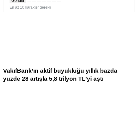
Gönder
En az 10 karakter gerekli
VakıfBank’ın aktif büyüklüğü yıllık bazda
yüzde 28 artışla 5,8 trilyon TL’yi aştı