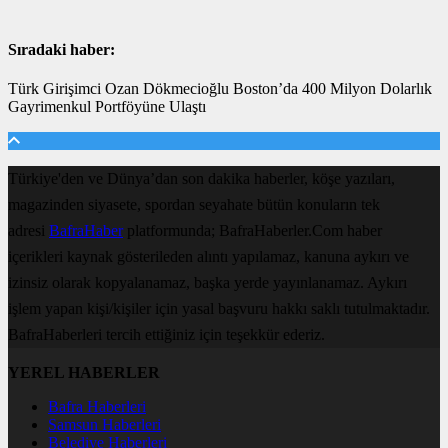
Sıradaki haber:
Türk Girişimci Ozan Dökmecioğlu Boston’da 400 Milyon Dolarlık
Gayrimenkul Portföyüne Ulaştı
Türkiye'den ve Dünya’dan son dakika haberler, köşe yazıları,
magazinden siyasete, spordan seyahate bütün konuların tek
adresi
BafraHaber
platformunda; BafraHaberler.Com haber
içerikleri kaynak gösterileden alıntı yapılamaz, kanuna aykırı ve
izinsiz olarak kopyalanamaz, başka yerde yayınlanamaz. Aykırı
işlem yapan kişi/kişiler için yasal başvuru hakkı saklı tutulmaktadır.
BafraHaberleri tercih ettiğiniz için teşekkür ederiz.
YEREL HABERLER
Bafra Haberleri
Samsun Haberleri
Belediye Haberleri