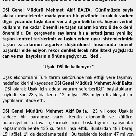
DSİ Genel Müdürü Mehmet Akif BALTA,’ Günümüzde suyla
alakalı meselelerde madalyonun bir yüzünde kuraklık varken
diğer yüzünde taşkınların yer aldığını belirterek. Suyun verimli
kullanımı ne kadar önemli ise taşan suların kontrolü de o denli
önemlidir. Bu çerçevede sayılarını hızla artırdığımız yenilikçi
taşkın kontrol tesislerimiz ve taşkın erken uyarı sistemlerimizle
taşkın zararlarının asgariye düşürülmesi hususunda önemli
başarılar elde ediyor, rekor denilebilecek nitelikteki yağışlarda
can ve mal kayıplarının önüne geçiyoruz. ‘’dedi.
“Uşak, DSİ ile kalkınıyor”
Uşak ekonomisini Türk tarım sektöründe hak ettiği yere taşımayı
hedeflediklerini kaydeden
DSİ Genel Müdürü Mehmet Akif Balta,
“DSİ olarak Uşak için adeta yatırım seferberliği” başlattıklarını
söyledi. Son 23 yılda kente 12 milyar 988 milyon liralık yatırım
yaptıklarını ifade etti.
DSİ Genel Müdürü Mehmet Akif Balta
, “23 yıl önce Uşak’ta
sadece bir barajımız vardı. Kentin ekonomik ve kültürel
potansiyelini ortaya çıkarmak için başlattığımız çalışmalar
kapsamında kente 135 su tesisi inşa ettik. Bunlardan 18’i baraj,
15’i gölet. 1’i de depolama tesisi. Bu tesislerde toplam 47 milyon