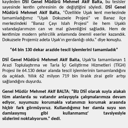
kaydeden
DSİ Genel Müdürü Mehmet Akif Balta,
bu tesisler
sayesinde kentin çehresinin de değiştiğini söyledi.
DSİ Genel
Müdürü Mehmet Akif Balta,
“Özellikle Uşak kent merkezinde
tamamladığımız “Uşak Dokuzsele Projesi” ve Banaz ilçe
merkezindeki “Banaz Çayı Islah Projesi” ile hem Uşaklı
vatandaşlarımızın can ve mal güvenliğini sağladık. Hem de
kentimize modern şehircilik anlamında önemli eserler kazandık.
Dokuzsele Projemiz adeta Uşak’ın gerdanlığı oldu.” diye konuştu.
“64 bin 130 dekar arazide tescil işlemlerini tamamladık”
DSİ Genel Müdürü Mehmet Akif Balta,
Uşak’ta tamamlanan 1
Arazi Toplulaştırma ve Tarla İçi Geliştirme Hizmetleri (TİGH)
Projesi ile 64.130 dekar alanda tescil işlemlerinin tamamlandığını
da açıkladı. Yıllık 62 milyon 719 bin liralık zirai gelir artışı
sağlandığını duyurdu.
Genel
Müdür Mehmet Akif BALTA
;
“Biz DSİ olarak suyla alakalı
tüm alanlarda su vatandır anlayışıyla çalışmalarımıza devam
ediyor, suyumuzu korumakla vatanımızı korumak arasında
hiçbir fark görmüyoruz. Kullandığımız her damla suyu son
damlasıymış gibi kullanmamız’ tavsiyesiyle
sözlerimi noktalıyorum.” dedi.