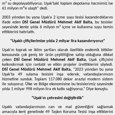
m³ su depolayabiliyoruz. Uşak’taki toplam depolama hacmimiz ise
61 milyon m³’e ulaştı” dedi.
2003 yılından bu yana Uşak’a 2 içme suyu tesisi kazandırdıklarını
ifade eden
DSİ Genel Müdürü Mehmet Akif Balta,
bu tesisler
sayesinde kente yılda 6 milyon m³ içme ve kullanma suyu temin
ettiklerini hatırlattı.
“Uşaklı çiftçilerimize yılda 2 milyar lira kazandırıyoruz”
Uşak’ın toprak ve iklim şartları olarak özellikle endemik bitkiler
konusunda çok geniş bir ürün çeşitliliğine sahip olduğuna dikkat
çeken
DSİ Genel Müdürü Mehmet Akif Balta,
Uşak çiftçisini
kalkındırmak için rantabl ve etkin projeler ürettiklerini söyledi.
DSİ Genel Müdürü Mehmet Akif Balta,
“2023 yılından bu yana
Uşak’ta 49 sulama tesisini inşa ederek, vatandaşlarımızın
hizmetine sunduk. Toplam 117.080 dekar araziyi modern sistem
ile suluyoruz. Ülke ve Bölge ekonomisine bu tesislerimiz sayesinde
yılda 1 milyar 998 milyon lira ek katkı sağlıyoruz.” Diye konuştu.
“Uşak’ın çehresini değiştirdik”
Uşaklı vatandaşlarımızın can ve mal güvenliğini sağlamak
amacıyla kent genelinde 49 Taşkın Koruma Tesisi inşa ettiklerini