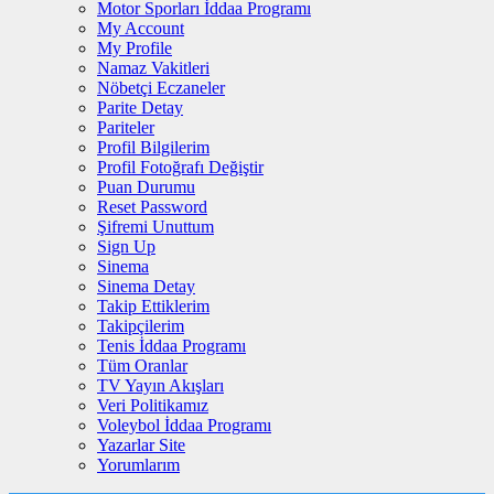
Motor Sporları İddaa Programı
My Account
My Profile
Namaz Vakitleri
Nöbetçi Eczaneler
Parite Detay
Pariteler
Profil Bilgilerim
Profil Fotoğrafı Değiştir
Puan Durumu
Reset Password
Şifremi Unuttum
Sign Up
Sinema
Sinema Detay
Takip Ettiklerim
Takipçilerim
Tenis İddaa Programı
Tüm Oranlar
TV Yayın Akışları
Veri Politikamız
Voleybol İddaa Programı
Yazarlar Site
Yorumlarım