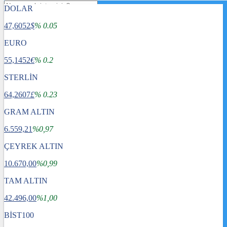
DOLAR
47,6052
$
% 0.05
EURO
55,1452
€
% 0.2
STERLİN
64,2607
£
% 0.23
GRAM ALTIN
6.559,21
%0,97
ÇEYREK ALTIN
10.670,00
%0,99
TAM ALTIN
Gündem
42.496,00
Dünya
%1,00
Ekonomi
BİST100
Spor
Sağlık