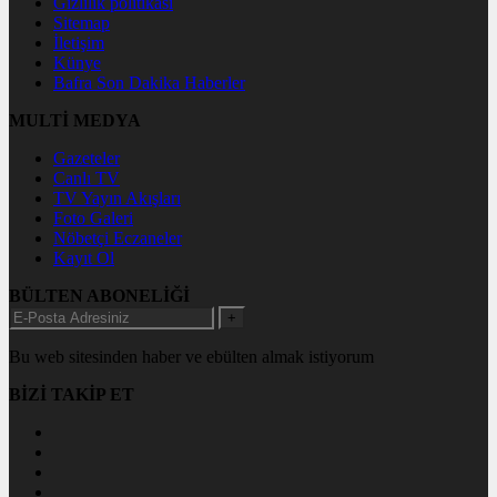
Gizlilik politikası
Sitemap
İletişim
Künye
Bafra Son Dakika Haberler
MULTİ MEDYA
Gazeteler
Canlı TV
TV Yayın Akışları
Foto Galeri
Nöbetçi Eczaneler
Kayıt Ol
BÜLTEN ABONELİĞİ
+
Bu web sitesinden haber ve ebülten almak istiyorum
BİZİ TAKİP ET