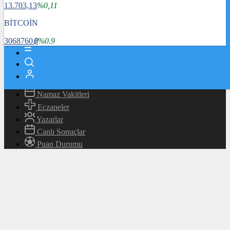
13.703,13
%0,11
Magazin
Teknoloji
BİTCOİN
Bafra Rehberi
3068760
฿
%0.9
Canlı TV
Hava Durumu
Canlı Borsa
Namaz Vakitleri
Eczaneler
Yazarlar
Canlı Sonuçlar
Puan Durumu