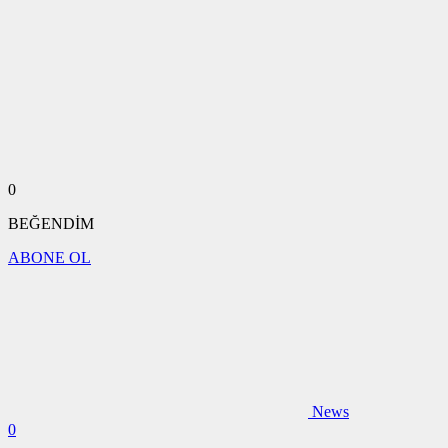
0
BEĞENDİM
ABONE OL
News
0