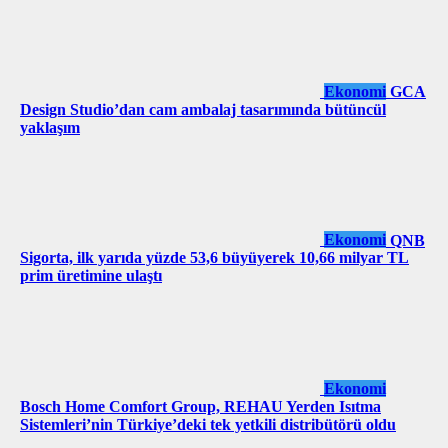
Ekonomi
GCA
Design Studio’dan cam ambalaj tasarımında bütüncül
yaklaşım
Ekonomi
QNB
Sigorta, ilk yarıda yüzde 53,6 büyüyerek 10,66 milyar TL
prim üretimine ulaştı
Ekonomi
Bosch Home Comfort Group, REHAU Yerden Isıtma
Sistemleri’nin Türkiye’deki tek yetkili distribütörü oldu