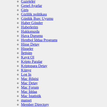
Gazeteler
Genel Ayarlar
Giriş
Gizlilik politikası
Günlük Burç Uyumu
Haber Gönder
Haberlerim
Hakkımızda
Hava Durumu
Hentbol İddaa Programı
Hisse Detay
Hisseler
İletişim
Kayıt Ol
Kripto Paralar
Kriptopara Detay
Künye
Log In
Maç Bilgisi
Maç Detay
Maç Forum
Maç İddaa
Maç İstatistik
manset
Member Directory