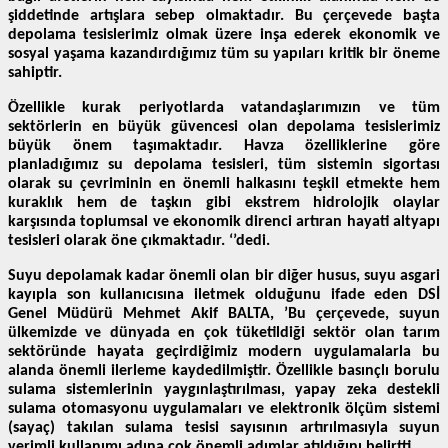
şiddetinde artışlara sebep olmaktadır. Bu çerçevede başta
depolama tesislerimiz olmak üzere inşa ederek ekonomik ve
sosyal yaşama kazandırdığımız tüm su yapıları kritik bir öneme
sahiptir.
Özellikle kurak periyotlarda vatandaşlarımızın ve tüm
sektörlerin en büyük güvencesi olan depolama tesislerimiz
büyük önem taşımaktadır. Havza özelliklerine göre
planladığımız su depolama tesisleri, tüm sistemin sigortası
olarak su çevriminin en önemli halkasını teşkil etmekte hem
kuraklık hem de taşkın gibi ekstrem hidrolojik olaylar
karşısında toplumsal ve ekonomik direnci artıran hayati altyapı
tesisleri olarak öne çıkmaktadır. ‘’dedi.
Suyu depolamak kadar önemli olan bir diğer husus, suyu asgari
kayıpla son kullanıcısına iletmek olduğunu ifade eden DSİ
Genel Müdürü Mehmet Akif BALTA, ’Bu çerçevede, suyun
ülkemizde ve dünyada en çok tüketildiği sektör olan tarım
sektöründe hayata geçirdiğimiz modern uygulamalarla bu
alanda önemli ilerleme kaydedilmiştir. Özellikle basınçlı borulu
sulama sistemlerinin yaygınlaştırılması, yapay zeka destekli
sulama otomasyonu uygulamaları ve elektronik ölçüm sistemi
(sayaç) takılan sulama tesisi sayısının artırılmasıyla suyun
verimli kullanımı adına çok önemli adımlar atıldığını belirtti.