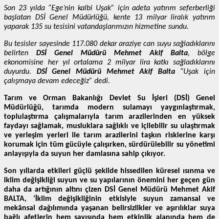
Son 23 yılda “Ege’nin kalbi Uşak” için adeta yatırım seferberliği
başlatan DSİ Genel Müdürlüğü, kente 13 milyar liralık yatırım
yaparak 135 su tesisini vatandaşlarımızın hizmetine sundu.
Bu tesisler sayesinde 117.080 dekar araziye can suyu sağladıklarını
belirten
DSİ Genel Müdürü Mehmet Akif Balta
, bölge
ekonomisine her yıl ortalama 2 milyar lira katkı sağladıklarını
duyurdu.
DSİ Genel Müdürü Mehmet Akif Balta
“Uşak için
çalışmaya devam edeceğiz” dedi.
Tarım ve Orman Bakanlığı Devlet Su İşleri (DSİ) Genel
Müdürlüğü, tarımda modern sulamayı yaygınlaştırmak,
toplulaştırma çalışmalarıyla tarım arazilerinden en yüksek
faydayı sağlamak, musluklara sağlıklı ve içilebilir su ulaştırmak
ve yerleşim yerleri ile tarım arazilerini taşkın risklerine karşı
korumak için tüm gücüyle çalışırken, sürdürülebilir su yönetimi
anlayışıyla da suyun her damlasına sahip çıkıyor.
Son yıllarda etkileri güçlü şekilde hissedilen küresel ısınma ve
iklim değişikliği suyun ve su yapılarının önemini her geçen gün
daha da artığının altını çizen DSİ Genel Müdürü Mehmet Akif
BALTA, ’İklim değişikliğinin etkisiyle suyun zamansal ve
mekânsal dağılımında yaşanan belirsizlikler ve aşırılıklar suya
bağlı afetlerin hem sayısında hem etkinlik alanında hem de