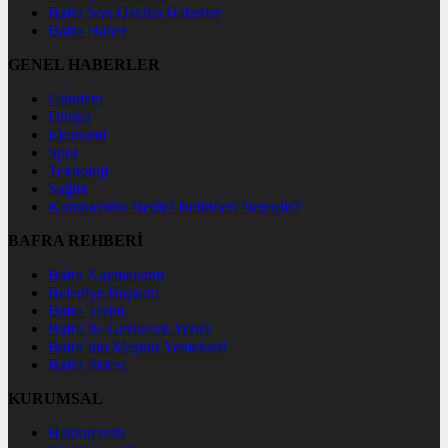
Bafra Son Dakika Haberler
Bafra Haber
GENEL HABERLER
Gündem
Dünya
Ekonomi
Spor
Teknoloji
Sağlık
Koronavirüs Nedir? Belirtileri Nelerdir?
BAFRA REHBERİ
Bafra Kaymakamı
Belediye Başkanı
Bafra Tarihi
Bafra`da Gezilecek Yerler
Bafra`nın Meşhur Yemekleri
Bafra Pidesi
KURUMSAL
Hakkımızda