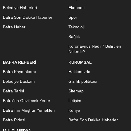
Belediye Haberleri
Ekonomi
Bafra Son Dakika Haberler
Spor
Bafra Haber
Teknoloji
Sağlık
Koronavirüs Nedir? Belirtileri
Nelerdir?
BAFRA REHBERİ
KURUMSAL
Bafra Kaymakamı
Hakkımızda
Belediye Başkanı
Gizlilik politikası
Bafra Tarihi
Sitemap
Bafra`da Gezilecek Yerler
İletişim
Bafra`nın Meşhur Yemekleri
Künye
Bafra Pidesi
Bafra Son Dakika Haberler
MULTİ MEDYA