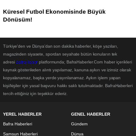
Küresel Futbol Ekonomisinde Büyük
Dönüşüm!
Türkiye'den ve Dünya’dan son dakika haberler, köşe yazıları,
magazinden siyasete, spordan seyahate bütün konuların tek
adresi
BafraHaber
platformunda; BafraHaberler.Com haber içerikleri
kaynak gösterileden alıntı yapılamaz, kanuna aykırı ve izinsiz olarak
kopyalanamaz, başka yerde yayınlanamaz. Aykırı işlem yapan
kişi/kişiler için yasal başvuru hakkı saklı tutulmaktadır. BafraHaberleri
tercih ettiğiniz için teşekkür ederiz.
YEREL HABERLER
GENEL HABERLER
Bafra Haberleri
Gündem
Samsun Haberleri
Dünya