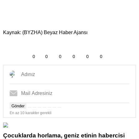
Kaynak: (BYZHA) Beyaz Haber Ajansı
0
0
0
0
0
0
Gönder
En az 10 karakter gerekli
Çocuklarda horlama, geniz etinin habercisi