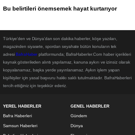
Bu belirtileri önemsemek hayat kurtarıyor
Türkiye'den ve Dünya’dan son dakika haberler, köşe yazıları,
magazinden siyasete, spordan seyahate bütün konuların tek
adresi
BafraHaber
platformunda; BafraHaberler.Com haber içerikleri
kaynak gösterileden alıntı yapılamaz, kanuna aykırı ve izinsiz olarak
kopyalanamaz, başka yerde yayınlanamaz. Aykırı işlem yapan
kişi/kişiler için yasal başvuru hakkı saklı tutulmaktadır. BafraHaberleri
tercih ettiğiniz için teşekkür ederiz.
YEREL HABERLER
GENEL HABERLER
Bafra Haberleri
Gündem
Samsun Haberleri
Dünya