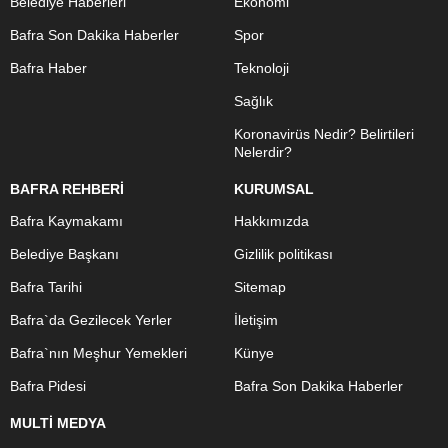
Belediye Haberleri
Ekonomi
Bafra Son Dakika Haberler
Spor
Bafra Haber
Teknoloji
Sağlık
Koronavirüs Nedir? Belirtileri
Nelerdir?
BAFRA REHBERİ
KURUMSAL
Bafra Kaymakamı
Hakkımızda
Belediye Başkanı
Gizlilik politikası
Bafra Tarihi
Sitemap
Bafra`da Gezilecek Yerler
İletişim
Bafra`nın Meşhur Yemekleri
Künye
Bafra Pidesi
Bafra Son Dakika Haberler
MULTİ MEDYA