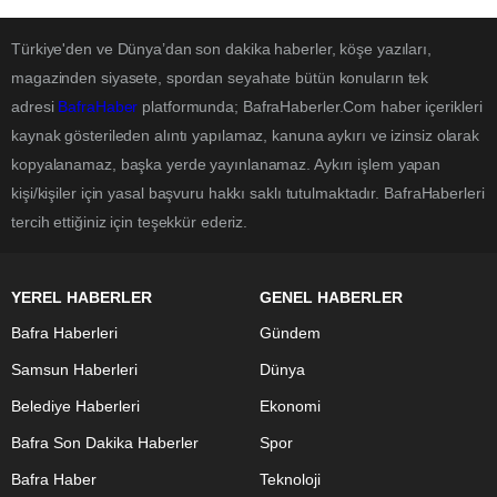
Türkiye'den ve Dünya’dan son dakika haberler, köşe yazıları,
magazinden siyasete, spordan seyahate bütün konuların tek
adresi
BafraHaber
platformunda; BafraHaberler.Com haber içerikleri
kaynak gösterileden alıntı yapılamaz, kanuna aykırı ve izinsiz olarak
kopyalanamaz, başka yerde yayınlanamaz. Aykırı işlem yapan
kişi/kişiler için yasal başvuru hakkı saklı tutulmaktadır. BafraHaberleri
tercih ettiğiniz için teşekkür ederiz.
YEREL HABERLER
GENEL HABERLER
Bafra Haberleri
Gündem
Samsun Haberleri
Dünya
Belediye Haberleri
Ekonomi
Bafra Son Dakika Haberler
Spor
Bafra Haber
Teknoloji