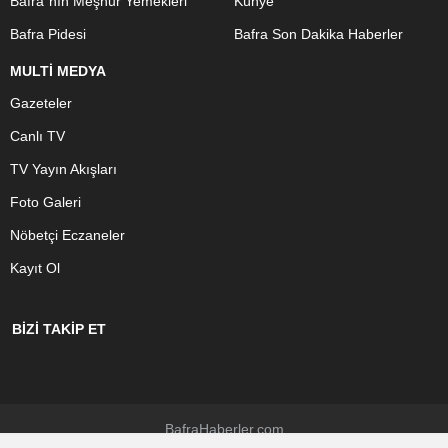
Bafra`nın Meşhur Yemekleri
Künye
Bafra Pidesi
Bafra Son Dakika Haberler
MULTİ MEDYA
Gazeteler
Canlı TV
TV Yayın Akışları
Foto Galeri
Nöbetçi Eczaneler
Kayıt Ol
BİZİ TAKİP ET
BafraHaberler.com