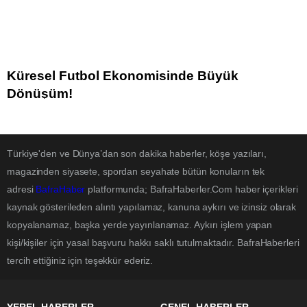
Küresel Futbol Ekonomisinde Büyük
Dönüşüm!
Türkiye'den ve Dünya’dan son dakika haberler, köşe yazıları,
magazinden siyasete, spordan seyahate bütün konuların tek
adresi
BafraHaber
platformunda; BafraHaberler.Com haber içerikleri
kaynak gösterileden alıntı yapılamaz, kanuna aykırı ve izinsiz olarak
kopyalanamaz, başka yerde yayınlanamaz. Aykırı işlem yapan
kişi/kişiler için yasal başvuru hakkı saklı tutulmaktadır. BafraHaberleri
tercih ettiğiniz için teşekkür ederiz.
YEREL HABERLER
GENEL HABERLER